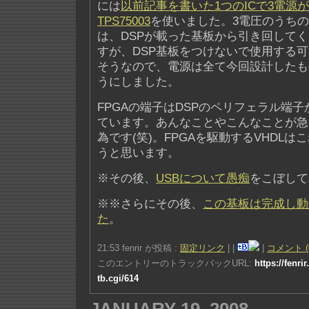
には
以前記事を書いた1つのICで3電源が
TPS75003
を使いました。3電圧のうちの1
は、DSPが載った基板から引き回して
すが、DSP基板をつけないで使用する
そうなので、電源は全て今回設計したも
うにしました。
FPGAの端子はDSPのペリフェラル端
ています。あんなことやこんなことが急
為です(笑)。FPGAを駆動するVHDL
うと思います。
※その後、
USBについて愚痴
をこぼして
※※さらにその後、
この基板は完成し動
た
。
21:53 fenrir が投稿 :
固定リンク
|
|
|
コメント (
このエントリーのトラックバックURL:
https://fenri
tb.cgi/614