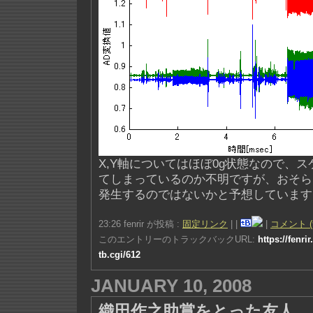
X,Y軸についてはほぼ0g状態なので、
てしまっているのか不明ですが、おそら
発生するのではないかと予想しています
23:26 fenrir が投稿 :
固定リンク
|
|
|
コメント (
このエントリーのトラックバックURL:
https://fenri
tb.cgi/612
JANUARY 10, 2008
織田作之助賞をとった友人