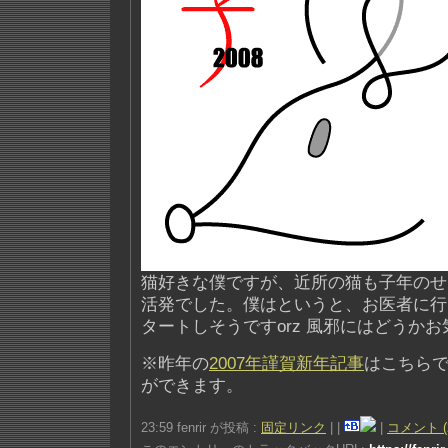
猫好きな僕ですが、近所の猫も子年のせ
活発でした。僕はというと、お医者に行
タートしそうですorz 風邪にはどうか
※昨年の
2007年謹賀新年記事
はこちら
ができます。
23:59 fenrir が投稿 :
固定リンク
|
|
|
コメント (