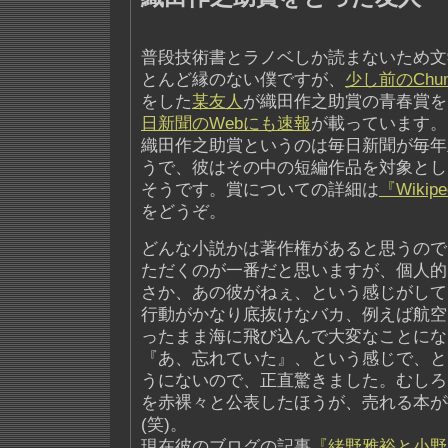
普段技術書とラノベしか読まないため文
とんど縁のない僕ですが、
少し前のChu
をした
某友人
が織田作之助賞の青春賞を
日新聞のWebにも速報
が載っています。
織田作之助賞というのは毎日新聞が毎年
うで、彼はその中の短編作品を対象とし
そうです。賞についての詳細は
『Wiki
をどうぞ。
どんな小説かは著作権があると思うので
ただくのが一番だと思いますが、個人的
さか、あの彼がねぇ、という感じがして
行動がかなり底抜けなバカ、例えば航空
ったまま海に飛び込んで大変なことにな
『あ、忘れていた』、という感じで、と
うにないので、正直驚きました。むしろ
を赤裸々と公表したほうが、売れる本が
(笑)。
現在彼のブログの記事
『緒野雅裕と小野