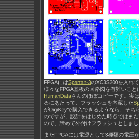
FPGAには
Spartan-3
のXC3S200を入
様々なFPGA基板の回路図を有難いこと
HumanData
さんのほぼコピーです。実
るにあたって、フラッシュを内蔵した
Sp
がDigiKeyで購入できるようなら、そ
のですが、設計をはじめた時点ではまだ
ので、諦めて外付けフラッシュとしまし
またFPGAには電源として3種類の電圧