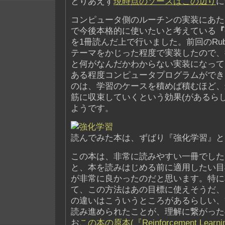
とりあえず
現時点のソースはこの辺り
に
コンピュータ側のルーチンの実装にあた
で今後本格的に使いたいと考えている
『
を1冊読んだ上で行いました。前回のRu
テーマをかじった程度で実装したので、
と何がなんだかわからない実装になって
ある程度コンピュータプログラムができ
のは、学習のケースを積めば積むほど、
筋に収束していくという効果(があるら
ようです。
読んでみた本は、ずばり『強化学習』と
この本は、非常に読みやすい一冊でした
と、本を読みはじめる前に適用したい目
が非常に良かったのだと思います。特に
て、この方法はあの目標に使えそうだ、
の違いはこういうところがあるらしい、
読み進められたことが、理解に繋がった
お
この本の原本(『Reinforcement Lea