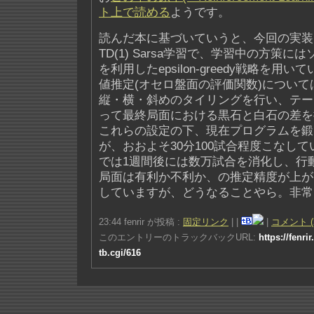
ト上で読める
ようです。
読んだ本に基づいていうと、今回の実装
TD(1) Sarsa学習で、学習中の方策
を利用したepsilon-greedy戦略を用
値推定(オセロ盤面の評価関数)につい
縦・横・斜めのタイリングを行い、テー
って最終局面における黒石と白石の差を
これらの設定の下、現在プログラムを鍛
が、おおよそ30分100試合程度こなし
では1週間後には数万試合を消化し、行
局面は有利か不利か、の推定精度が上が
していますが、どうなることやら。非常
23:44 fenrir が投稿 :
固定リンク
|
|
|
コメント (
このエントリーのトラックバックURL:
https://fenri
tb.cgi/616