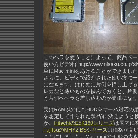
このヘラを使うことによって、商品ペー
使い方ビデオ( http://www.nisaku.co.jp/
単にMac miniをあけることができまし
さらに、ビデオで紹介された使い方に一
に空きます。はじめに片側を押し上げる
レカなど薄いものを挟んでおくと、片側
う片側へヘラを差し込むのが簡単になり
実はRAM以外にもHDDをサーバ対応の製
を想定して作られた製品)に変えようと
が、
HitachiのE5K160シリーズ
は国内に
FujitsuのMHY2 BSシリーズ
は価格が高
ことにしました。Mac miniのHDDの大