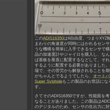
この
ADIS16350
は6自由度、つまりXYZ
まわりの角速度が同時にはかれるセンサ
うな機構を簡単に入手できるセンサで構
品の加速度計やジャイロを購入し、なん
ば基板を垂直に配置するなどして、それ
するように配置する必要がありました。
場で、その苦労から解放されることを期
がちゃんとでるようでしたら、
オートパ
Super Sylphide
もこの製品のお世話にな
す。
さてそのADIS16350ですが、性能面
なることがありました。この製品はADC内
のデジタルのため、センサの生出力に対