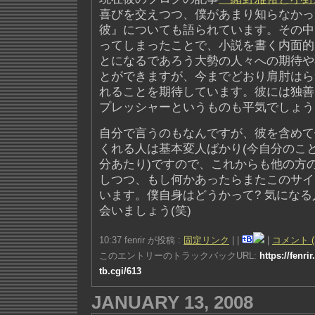
喜びを交えつつ、僕があまり知らなかっ
彼』についても語られています。その中
ってしまったことで、小説を書く内面的
とになるであろう大勢の人々への期待や
とができますが、今までどおり肩肘はら
れることを期待しています。彼には独善
プレッシャーというものも平気でしょう
自分で言うのもなんですが、彼を含めて
くれる人は基本変人ばかり(今自分のこ
分あたり)ですので、これからも他の方
しつつ、もし何かあったらまたこのサイ
います。僕自身はどうかって? 気にな
会いましょう(笑)
10:37 fenrir が投稿 :
固定リンク
|
|
|
コメント (
このエントリーのトラックバックURL:
https://fenri
tb.cgi/613
JANUARY 13, 2008