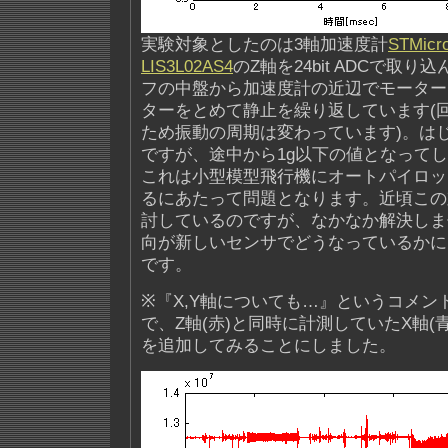
実験対象としたのは3軸加速度計
STMicro
LIS3L02AS4
のZ軸を24bit ADCで取
フの中盤から加速度計の近辺でモーター
ターをとめて静止を繰り返しています(
ため振動の周期は変わっています)。はじ
ですが、途中から1g以下の値となって
これは小型模型飛行機にオートパイロッ
るにあたって問題となります。近頃この
討しているのですが、なかなか解決しま
向が新しいセンサでどうなっているかに
です。
※『X,Y軸についても…』というコメン
で、Z軸(赤)と同時に計測していたX軸(青
を追加してみることにしました。