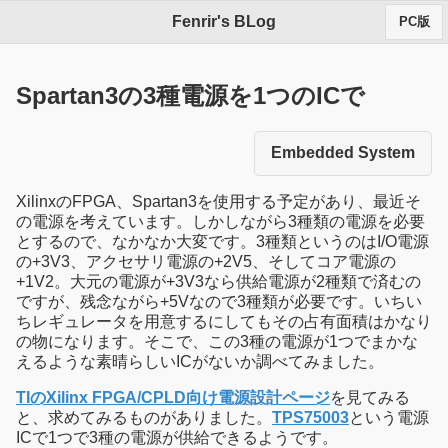
Fenrir's BLog
PC版
Spartan3の3種電源を1つのICで
Embedded System
XilinxのFPGA、Spartan3を使用する予定があり、最近そ
の電源を考えています。しかしながら3種類の電源を必要
とするので、なかなか大変です。3種類というのはI/O電源
の+3V3、アクセサリ電源の+2V5、そしてコア電源の
+1V2。大元の電源が+3V3なら供給電源が2種類で済むの
ですが、残念ながら+5Vなので3種類が必要です。いちい
ちレギュレータを用意するにしてもその占有面積はかなり
の物になります。そこで、この3種の電源が1つでまかな
えるような素晴らしいICがないか調べてみました。
TIのXilinx FPGA/CPLD向け電源設計ページ
を見てみる
と、求めてみるものがありました。
TPS75003
という電源
ICで1つで3種の電源が供給できるようです。