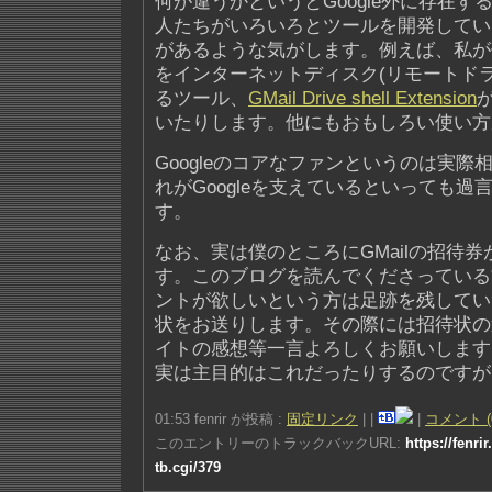
何が違うかというとGoogle外に存在するG
人たちがいろいろとツールを開発してい
があるような気がします。例えば、私が使
をインターネットディスク(リモートド
るツール、
GMail Drive shell Extension
いたりします。他にもおもしろい使い方
Googleのコアなファンというのは実
れがGoogleを支えているといっても過
す。
なお、実は僕のところにGMailの招待
す。このブログを読んでくださっている方
ントが欲しいという方は足跡を残してい
状をお送りします。その際には招待状の
イトの感想等一言よろしくお願いします
実は主目的はこれだったりするのですが
01:53 fenrir が投稿 :
固定リンク
|
|
|
コメント (
このエントリーのトラックバックURL:
https://fenri
tb.cgi/379