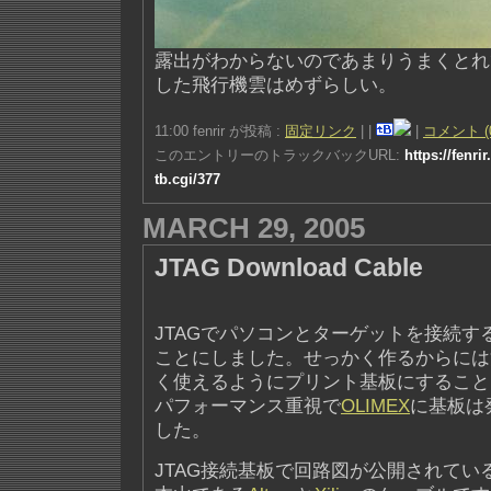
露出がわからないのであまりうまくとれ
した飛行機雲はめずらしい。
11:00 fenrir が投稿 :
固定リンク
|
|
|
コメント (
このエントリーのトラックバックURL:
https://fenri
tb.cgi/377
MARCH 29, 2005
JTAG Download Cable
JTAGでパソコンとターゲットを接続す
ことにしました。せっかく作るからには
く使えるようにプリント基板にすること
パフォーマンス重視で
OLIMEX
に基板は
した。
JTAG接続基板で回路図が公開されている