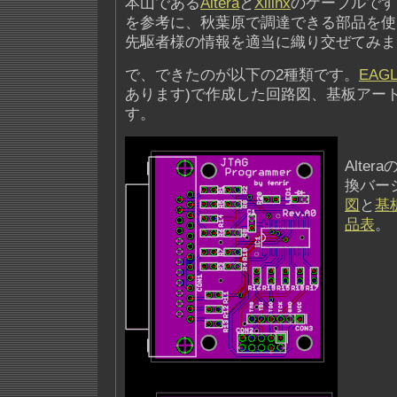
本山である
Altera
と
Xilinx
のケーブルです
を参考に、秋葉原で調達できる部品を使
先駆者様の情報を適当に織り交ぜてみま
で、できたのが以下の2種類です。
EAG
あります)で作成した回路図、基板アー
す。
Altera
換バー
図
と
基
品表
。