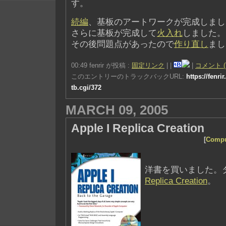
す。
続編
、基板のアートワークが完成しまし
さらに基板が完成して
火入れ
しました。
その後問題点があったので
作り直し
まし
00:49 fenrir が投稿 :
固定リンク
|
|
|
コメント (
このエントリーのトラックバックURL:
https://fenri
tb.cgi/372
MARCH 09, 2005
Apple I Replica Creation
[
Compu
洋書を買いました。
Replica Creation
。