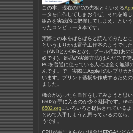
この本、現在のPCの先祖ともいえる
App
ータを自作してしまおうぜ、それを通じ
組みを実践的に把握してしまえ、という
ったコンピュータ本です。
実際この本をぱらぱらと読んでみたとこ
というよりかは電子工作本のようでした
ト(ANDとかORとか)、ブール代数(あの
奴です)、部品の実装方法(はんだごて使
PCを普通に使っている人には全く無縁
んです。で、実際にApple Iのレプリ
います。プリント基板を作成するための
ました。
機会があったら自作をしてみようと思い
6502が手に入るのか少々疑問です。65
6502.org
にいろいろと提供されているよ
とめて入手しようと思っているのなら、
うです。
CPUが手に入らない場合はFPGAなど