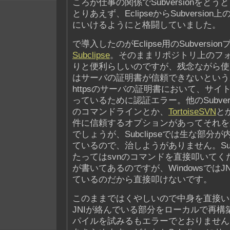
ころが仕事の関係でSubversionをと
とりあえず、EclipseからSubversio
にいけるようにと格闘していました。
で導入したのがEclipse用のSubversi
Subclipse
。そのままリポジトリ上のフ
りと便利らしいのですが、残念ながら使
はサーバの証明書が信頼できないという
httpsのサーバの証明書において、サイ
っているために認証エラー。他のSubversi
のコマンドラインとか、
TortoiseSVN
と
件に信頼するオプションがあってそれを
でしょうが、Subclipseでは生な部分
ているので、治しようがありません。Subcl
たってはsvnのコマンドを直接叩いてく
が書いてあるのですが、WindowsではJN
ているのだから直接叩けないです。
このままではくやしいので中身を直接い
JNIが絡んでいる部分をローカルで再構
パイルを試みるもエラーでとおりません