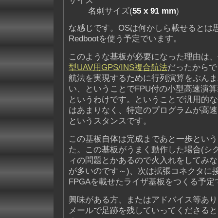
サイズ
名刺サイズ(
55 x 91 mm
)
な感じです。OSは何かしら載せるとは思
Redbootを使う予定でいます。
このような基板が必要になった理由は、
型UAV用GPS/INS複合航法
だったからで
航法を実現するために行列演算をぶんま
い、ということでFPU付の小型高速演
というわけです。ということで汎用的な
はあまりなく、特定のプログラムが高速
というスタンスです。
この基板自体は完成まであと一歩という
た。この基板がうまく動作した場合(シ
ィの問題とかあるので火入れをしてみな
が多いのです～)、次は拡張コネクタに
FPGAを載せたライザ基板をつくる予定
興味がある方、またはアドバイス等あり
メールで足跡を残していってくださると