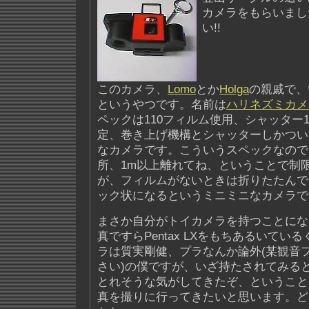
カメラをもらいまし
い!!
このカメラ、
Lomo
とか
Holga
の親戚で、
というやつです。名前は
ハリネズミカメ
ペックは110フィルム使用、シャッター1/
定、巻き上げ機構とシャッターしかつい
なカメラです。こういうスペックなので
所、1m以上離れてね、ということで制
が、フィルムがないときは折りたたんで
ック状になるというミニミニなカメラで
まさか自分がトイカメラを持つことにな
真ですらPentax LXをもちあるいてい
ラは質実剛健、プラなんか論外(某観音
さい)の僕ですが、いざ持たされてみる
とれそうな気がしてきたぞ、ということ
真を撮りに行ってきたいと思います。ど