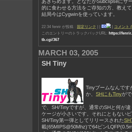
あきらめます。どなたかSubclipseに
的に食わせる方法をご存知の方、教えてくだ
結局今はCygwinを使っています。
22:34 fenrir が投稿 :
固定リンク
|
|
|
コメント (
このエントリーのトラックバックURL:
https://fenri
tb.cgi/367
MARCH 03, 2005
SH Tiny
Tinyブームなんで
か、
SHにもTiny
がで
で、SH/Tinyですが、通常のSHと何
ケージが小さいです。それにともないピ
SH/Tiny第一弾としてリリースされた
SH
載(65MIPS@50Mhz)で64ピンLQFP(