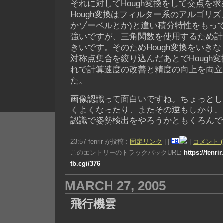
それに対してHough変換をして交点を
Hough変換はフィルター系のアルゴリズ
かゾーベルとか)と違い積分特性をもっ
強いですが、三角関数を使用するため計
きいです。そのためHough変換をいき
対称点集合を絞り込んだあとでHough
れで計算速度の改善と精度の向上を両立
た。
画像認識って面白いですね。ちょっとし
くよくなったり、またその逆もしかり。
認識で姿勢検出をやろうかともくろんで
23:57 fenrir が投稿 :
固定リンク
|
|
|
コメント (
このエントリーのトラックバックURL:
https://fenri
tb.cgi/376
MARCH 27, 2005
飛行機雲