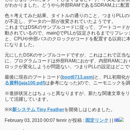
がわかりました。どうやら外部RAMであるSDRAM上に
色々考えてみた結果、タイトルの通りのこと、つまりPLLの
が不足し、データの一部が改変されていたようです。
これまではDSKのサンプルコードに従って、ブートコードが
動されているので、main()でPLLが設定されるまでリフ
と、CPUや外部バスのクロックがコードを配置する以前に本
になりました。
元にしたDSKのサンプルコードですが、これはこれで正当
に、プログラムコードは外部RAMにおかず、内部RAMにお
ロックが変化しようが問題ない、つまりPLLの設定はどこ
最後に現在のブートコード(
boot6713.asm
)と、PLL初期化
る資料(jaja100.pdf)
は参考になった)ので、ニーモニックを
※進捗状況とはちょっと異なりますが、新たな関連文章をリ
して活躍しています。
※※
新システム Tiny Feather
を開発しはじめました。
February 03, 2010 00:07 fenrir が投稿 :
固定リンク
|
|