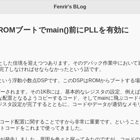
Fenrir's BLog
DSPのROMブートでmain()前にPLLを有効に
とした佳境を迎えつつあります。そのデバック作業中において
を完了しなければせならなかったという話です。
という浮動小数点DSPです。このDSPはROMからブートする
的にコピーされます。その1KBには、基本的なレジスタの設定、例
配置となるようコピーするコード、そしてmainに飛ぶコード
ジスタ設定が完了するとともに、コードやデータが適切なメモリ番
コード配置に関することですから非常に重要です。ということで
トコードをこれまで使ってきました。
が発生しました。原因を色々と探ってみたのですが、コードの