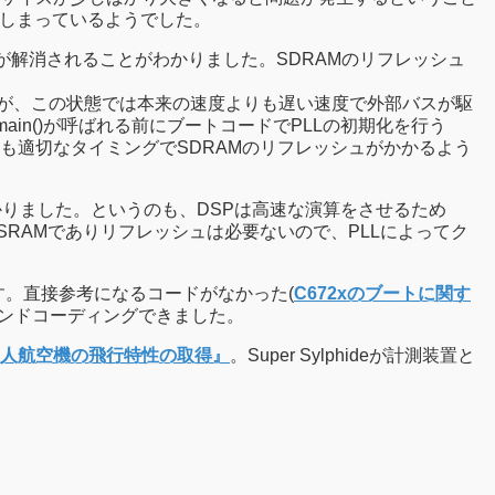
てしまっているようでした。
態が解消されることがわかりました。SDRAMのリフレッシュ
ですが、この状態では本来の速度よりも遅い速度で外部バスが駆
ain()が呼ばれる前にブートコードでPLLの初期化を行う
ても適切なタイミングでSDRAMのリフレッシュがかかるよう
りました。というのも、DSPは高速な演算をさせるため
RAMでありリフレッシュは必要ないので、PLLによってク
す。直接参考になるコードがなかった(
C672xのブートに関す
ハンドコーディングできました。
人航空機の飛行特性の取得』
。Super Sylphideが計測装置と