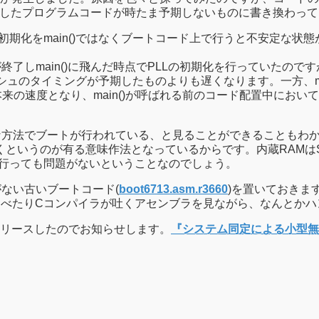
配置したプログラムコードが時たま予期しないものに書き換わっ
初期化をmain()ではなくブートコード上で行うと不安定な状
終了しmain()に飛んだ時点でPLLの初期化を行っていたの
レッシュのタイミングが予期したものよりも遅くなります。一方、m
来の速度となり、main()が呼ばれる前のコード配置中におい
な方法でブートが行われている、と見ることができることもわか
くというのが有る意味作法となっているからです。内蔵RAMはS
で行っても問題がないということなのでしょう。
がない古いブートコード(
boot6713.asm.r3660
)を置いておきま
調べたりCコンパイラが吐くアセンブラを見ながら、なんとか
リースしたのでお知らせします。
『システム同定による小型無