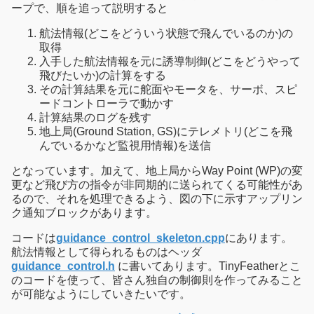
ープで、順を追って説明すると
航法情報(どこをどういう状態で飛んでいるのか)の
取得
入手した航法情報を元に誘導制御(どこをどうやって
飛びたいか)の計算をする
その計算結果を元に舵面やモータを、サーボ、スピ
ードコントローラで動かす
計算結果のログを残す
地上局(Ground Station, GS)にテレメトリ(どこを飛
んでいるかなど監視用情報)を送信
となっています。加えて、地上局からWay Point (WP)の変
更など飛び方の指令が非同期的に送られてくる可能性があ
るので、それを処理できるよう、図の下に示すアップリン
ク通知ブロックがあります。
コードは
guidance_control_skeleton.cpp
にあります。
航法情報として得られるものはヘッダ
guidance_control.h
に書いてあります。TinyFeatherとこ
のコードを使って、皆さん独自の制御則を作ってみること
が可能なようにしていきたいです。