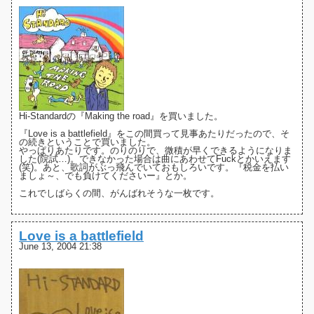
Hi-Standard
の
『Making the road』
を買いました。
『Love is a battlefield』を
この間買って
見事あたりだったので、そ
の続きということで買いました。
やっぱりあたりです。のりのりで、微積が早くできるようになりま
した(院試…)。できなかった場合は曲にあわせてFuckとかいえます
(笑)。あと、歌詞がぶっ飛んでいておもしろいです。『税金を払い
ましょ～、でも負けてくださいー』とか。
これでしばらくの間、がんばれそうな一枚です。
Love is a battlefield
June 13, 2004 21:38