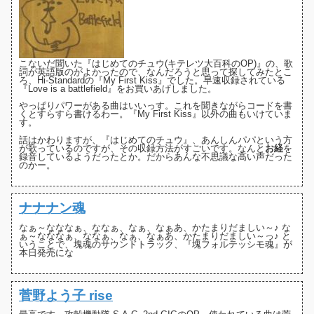
こないだ聞いた『はじめてのチュウ(キテレツ大百科のOP)』の、歌
詞が英語版のがよかったので、なんだろうと思って探してみたとこ
ろ、
Hi-Standard
の『My First Kiss』でした。早速収録されている
『Love is a battlefield』をお買いあげしました。
やっぱりパワーがある曲はいいっす。これを聞きながらコードを書
くとすらすら書けるわー。『My First Kiss』以外の曲もいけていま
す。
話はかわりますが、『はじめてのチュウ』、
あんしんパパ
という方
が歌っているのですが、その収録方法がすごいです。なんと
お経
を
録音しているようだったとか。だからあんな不思議な高い声だった
のかー。
ナナナン魂
なぁ～なななぁ、ななぁ、なぁ、なぁあ、かたまりだましい～♪ な
ぁ～なななぁ、ななぁ、なぁ、なぁあ、かたまりだましい～っ♪ と
いうことで、塊魂のサウンドトラック、『塊フォルテッシモ魂』が
本日発売にな
菅野よう子 rise