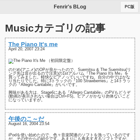
Fenrir's BLog
PC版
Musicカテゴリの記事
The Piano It's me
April 20, 2007 23:24
のだめ(アニメ)
のOPが良かったので、
Suemitsu & The Suemitsu
(リ
ンク先は音が出るので注意)の1stアルバム
『The Piano It's Me』
を
買ってみました。軽快なピアノっていいですね、自分の中ではかな
り当たりでした。特に3トラックの『100 Strawberries』と14トラッ
クの『Allegro Cantabile』がいいです。
興味がある方は、Stage6にある
『Allegro Cantabile』のPV
もどうぞ
(動画が表示されない場合はCtrl+F5)。ピアノがかなり勿体ないこと
になっていますが。
午後のこ～だ
August 16, 2004 23:54
iPodを使い始めたので、色々音楽関連のソフトを漁っているのです
が、その中からの紹介です。あまりにも有名すぎるソフトですが、