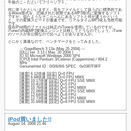
午後のこ～だ
というフリーソフト。
何に使うかといいますと、音をファイルとして扱うのに標準的であ
るWave形式を、圧縮された状態であるMP3形式に変換するソフト
ですが、似たようなそこらへんにあるソフトと何が違うかという
と、その変換スピードが激速です。リアルタイムMP3化も当然可能
です。
現在iPod用のファイルは純正の
iTune
を使用しているのですが、
iTuneの内蔵MP3変換エンジンと比較してどうなのでしょう。iTune
のソースが非公開なので比べようがありませんが。
とにかく激速なので、ベンチマークをとってみました。
--- GogoBench 3.13a (May 25 2004) ---
[DLL] ver. 3.13 ( May. 20 2004 )
[O S] Microsoft Windows 2000 SP4
[CPU] Intel Pentium 3/Celeron (Coppermine) / 804.2
MHz
GenuineIntel ID : 0/0/6/8/6 SPEC : 0x0387F9FF
[速度] 6.12倍速 [設定] Q=0 FPU
[速度] 6.68倍速 [設定] Q=0 FPU MMX
[速度] 10.17倍速 [設定] Q=0 FPU SSE MMX
[速度] 10.41倍速 [設定] Q=5 FPU
[速度] 10.76倍速 [設定] Q=5 FPU MMX
[速度] 22.08倍速 [設定] Q=5 FPU SSE MMX
[速度] 12.64倍速 [設定] Q=8 FPU
[速度] 12.73倍速 [設定] Q=8 FPU MMX
[速度] 31.69倍速 [設定] Q=8 FPU SSE MMX
iPod買いました!!
August 14, 2004 21:46