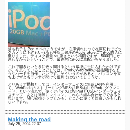
猫も杓子もiPod Miniのようですが、在庫切れにつぐ在庫切れでビッ
クカメラに予約もいれるも挫折→銀座のApple StoreにてiPod購入に
至りました。ディスク容量 vs 重さという構図ですが、5000円しか
違わなかったということで、最終的にiPodに軍配があがりました。
これで聞きたいときに色々聞けるという環境に手に入れたわけです
が、今思っていることとしては、iPodでWebRadioが直接聞けるよ
うなハードを自作したいです。そういうのがあると、パソコンを立
ち上げずともラジオが聞けて便利ではないでしょうか。
とりあえず構想としては、インターフェイスに無線LANを利用し
て、WebRadioのストリーミングMP3をUSB経由でiPodにダウンロ
ード、という流れで、使うデバイスは
WiPort
と
USBインターフェイ
スチップ
、あとは適当にマイコン。これらの組み合わせでできると
思います。
MP3変換チップ
とかも、どこかに使うと面白いかもしれ
ないですね。
Making the road
July 25, 2004 22:07