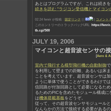
あとはプログラムですが、これは続きを
続きを読む "ラジコン受信機とマイコン
02:24 fenrir が投稿 :
固定リンク
|
|
|
コメント (
このエントリーのトラックバックURL:
https://fenri
tb.cgi/500
JULY 19, 2006
マイコンと超音波センサの
[
Aero & A
室内で飛行する模型飛行機の自動制御
で
を利用して壁までの距離、あるいは床ま
ことを考えています。超音波センサは加
ように単体で使うことができるわけでは
信回路が付加回路として必要になるため
るためのPICを含めたモジュール構成
は
機体搭載基板
をどうぞ。
従って、その超音波センサモジュールと
なんらかの方法で接続する必要があるの