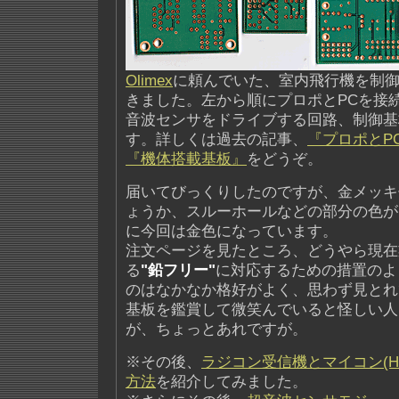
Olimex
に頼んでいた、室内飛行機を制
きました。左から順にプロポとPCを接
音波センサをドライブする回路、制御基
す。詳しくは過去の記事、
『プロポとP
『機体搭載基板』
をどうぞ。
届いてびっくりしたのですが、金メッキ
ょうか、スルーホールなどの部分の色が
に今回は金色になっています。
注文ページを見たところ、どうやら現在
る
"鉛フリー"
に対応するための措置のよ
のはなかなか格好がよく、思わず見とれ
基板を鑑賞して微笑んでいると怪しい人
が、ちょっとあれですが。
※その後、
ラジコン受信機とマイコン(H8
方法
を紹介してみました。