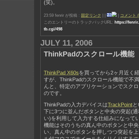
(笑)。
23:59 fenrir が投稿 :
固定リンク
|
|
|
コメント (
このエントリーのトラックバックURL:
https://fenri
tb.cgi/498
JULY 11, 2006
ThinkPadのスクロール機能
ThinkPad X60s
を買ってから2ヶ月近く
すが、ThinkPadのスクロール機能で
んと、特定のアプリケーションでスクロ
のです。
ThinkPadの入力デバイスは
TrackPoint
と
下に3つに並んだボタンと中央の突起(通
い)を利用して入力する仕組みになって
機能はそのうちの真ん中のボタンと中央
い、真ん中のボタンを押しつつ突起を上
ル付マウスでホイールをくりくりするの