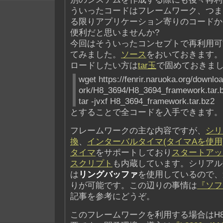
ういったコードはフレームワーク、つま
る限りアプリケーション寄りのコードか
便利だと思いませんか?
今回はそういったコンセプトで再利用可
てみました。
ソース
をおいておきます。
ロードしたい方は
tar玉
で固めておきました
wget https://fenrir.naruoka.org/down
ork/H8_3694/H8_3694_framework.tar.
tar -jvxf H8_3694_framework.tar.bz2
とすることで全コードを入手できます。
フレームワークの主な内容ですが、
シリ
換
、
インターバルタイマ(タイマAを使用
タイマ
をサポートしており
スタートアッ
スクリプト
も内蔵しています。シリアル
は
リングバッファ
を使用しているので、
りが可能です。この辺りの事情は
『ソフ
記事を参考にどうぞ。
このフレームワークを利用する場合はH8用