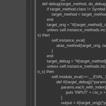
def debug(target_method, do_debug 
if target_method.class != Symbol 
target_method = target_method.
end
target_orig = "#{target_method}_ori
unless self.instance_methods.inclu
s) then
self.instance_eval{
alias_method(target_orig, tar
}
end
target_debug = "#{target_method}_
unless self.instance_methods.inclu
o_s) then
self.module_eval(<<-__EVAL_
def #{target_debug}(*param
params.each_with_index{|pa
puts 'INPUT' + i.to_s + ': ' 
}
output = #{target_orig}(*pa