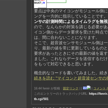
要点は中央のマイコンがモジュール側に
ングを一方的に指示していることです。
ンサの計測時間によるタイムラグを無視
ので、なんらかの対策を講じる必要があ
イコン側からデータ要求を受けた時点で
は、間に合わないことになります。
そこで、超音波センサモジュール側は一
り、最新の値を常に更新しているものと
要求があったときにその最新の値を返す
ました。これならデータを送信するだけ
をもって対応できると思います。
概念的なコードを書いてみました。続き
続きを読む "マイコンと超音波センサの
16:44 fenrir が投稿 :
固定リンク
|
|
|
コメント (
このエントリーのトラックバックURL:
https://fenri
tb.cgi/501