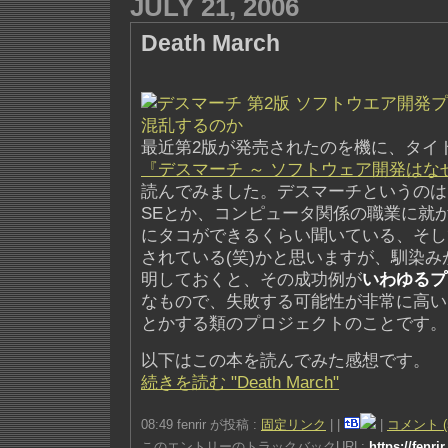
JULY 21, 2006
Death March
最近第2版が発売されたのを機に、タイ
『デスマーチ ～ ソフトウェア開発はな
読んでみました。デスマーチというのは
SEとか、コンピュータ関係の職業に就
にタコができるくらい聞いている、そし
されている(笑)かと思いますが、馴染
明しておくと、その成功例が
いわゆるプ
なもので、失敗する可能性が非常に高い
とかする類のプロジェクトのことです。
以下はこの本を読んでみた感想です。
続きを読む "Death March"
08:49 fenrir が投稿 :
固定リンク
|
|
|
コメント (
このエントリーのトラックバックURL:
https://fenri