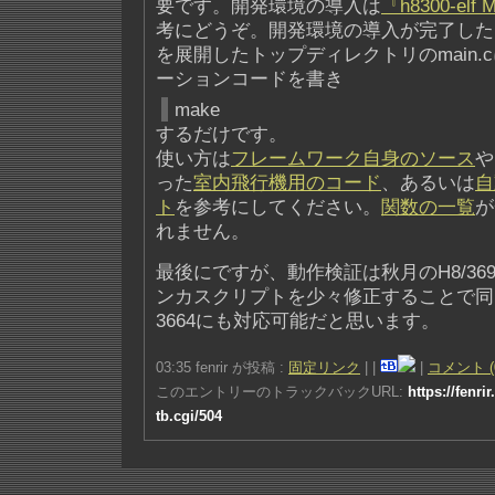
要です。開発環境の導入は
『h8300-elf M
考にどうぞ。開発環境の導入が完了した
を展開したトップディレクトリのmain.
ーションコードを書き
make
するだけです。
使い方は
フレームワーク自身のソース
や
った
室内飛行機用のコード
、あるいは
自
ト
を参考にしてください。
関数の一覧
が
れません。
最後にですが、動作検証は秋月のH8/36
ンカスクリプトを少々修正することで同じ
3664にも対応可能だと思います。
03:35 fenrir が投稿 :
固定リンク
|
|
|
コメント (
このエントリーのトラックバックURL:
https://fenri
tb.cgi/504