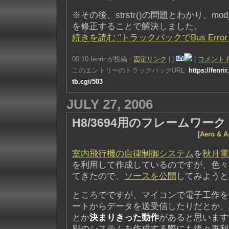
※その後、strstr()の問題とわかり、mod_
を修正することで解決しました。
続きを読む "トラックバックでBus Error (
00:10 fenrir が投稿 :
固定リンク
|
|
|
コメント (
このエントリーのトラックバックURL:
https://fenri
tb.cgi/503
JULY 27, 2006
H8/3694用のフレームワーク
[
Aero & A
室内飛行機の自律制御システム
を
秋月電
を利用して作成しているのですが、色々
てきたので、
ソースを公開
してみようと
ところでですが、マイコンで電子工作を
ートからデータを送受信したりだとか、
とか
決まりきった動作
があると思います
別のシステムを作成する際にも後々再利