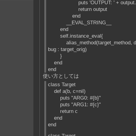
puts 'OUTPUT: ' + output.i
return output
end
__EVAL_STRING__
end
self.instance_eval{
alias_method(target_method, do_
bug : target_orig)
}
end
end
使い方としては
class Target
def a(b, c=nil)
puts "ARG0: #{b}"
puts "ARG1: #{c}"
return c
end
end
class Target