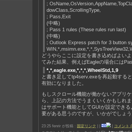
; OsName,OsVersion,AppName,TopCla
dowClass,ScrollingType,
; Pass,Exit
(中略)
; Pass 1 rules (These rules run last)
(中略)
; Outlook Express patch for 3 button 
WIN,*,msimn.exe,*,*,SysTreeView32,
どうやらここに設定を書き込めばよいよ
てみた結果、例えばEagleの場合にはPass 
*,*,eagle.exe,*,*,*,WheelStd,1,9
と書き足してtp4serv.exeを再起動
有効になりました。
もしスクロール機能が働かないアプリケ
ら、上記の方法でうまくいくかもしれま
はサポート機能としてGUIが設定でき
要がある思うのですが、いかがでしょう
23:25 fenrir が投稿 :
固定リンク
|
|
|
コメント (