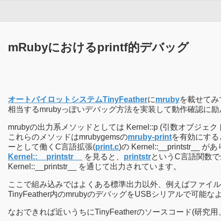
mRubyにおけるprintf的デバッグ
オートパイロットシステムTinyFeather
に
mruby
を載せてみ
相当するmrubyっぽいデバッグ方法を実装して動作確認に
mrubyの出力系メソッドとしては Kernel::p (引数オブジェクトの
これらのメソッドはmrubygemsの
mruby-print
を有効にすると
ーとして働くC言語拡張(
print.c
)の Kernel::__printstr__
Kernel::__printstr__
を見ると、
printstr
というC言語関数で最終的
Kernel::__printstr__ を通じて出力されています。
ここで組み込みではよくある標準出力以外、例えばファイルやシリア
TinyFeather内のmrubyのデバッグをUSBシリアルで可
なおできれば近いうちにTinyFeatherのソースコード