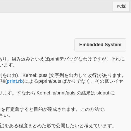
PC版
Embedded System
り、組み込みといえばprintfデバッグなわけですが、それに
います。
文字列を出力)、Kernel::puts (文字列を出力して改行)があります。
張(
print.rb
)によるp/print/puts ばかりでなく、その低レイヤ
ち Kernel::p/print/puts の結果は stdout に
r__ を再定義すると目的が達成されます。この方法で、
ださい。
の予定)をある程度まとめた形で公開したいと考えています。