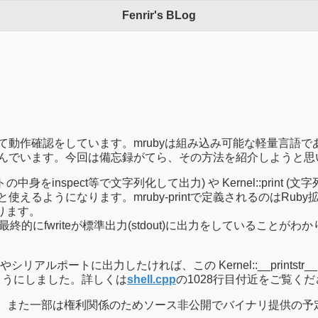
Fenrir's BLog
て動作確認をしています。mrubyは組み込み可能な軽量言語であ
励んでいます。今回は備忘録がてら、その方法を紹介しようと思
中身をinspect等で文字列化して出力) や Kernel::print (
使えるようになります。mruby-printで定義されるのはRuby拡
 があります。
にfwriteが標準出力(stdout)に出力をしていることがわかります。すなわ
ルポートに出力したければ、この Kernel::__printst
能なようにしました。詳しくは
shell.cpp
の1028行目付近をご覧く
(研究用、また一部は権利関係のためソース非公開でバイナリ提供