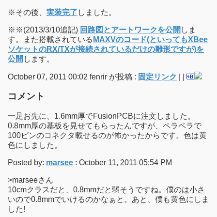
※その後、
実装完了
しました。
※※(2013/3/10追記)
回路図とアートワークを公開
しま
す。また搭載されている
MAXVのコード(といってもXBee
ソケットのRX/TXが接続されているだけの雛形ですが)を
公開
します。
October 07, 2011 00:02 fenrir が投稿 :
固定リンク
|
|
コメント
一足お先に、1.6mm厚でFusionPCBに注文しました。
0.8mm厚の基板を見せてもらったんですが、ペラペラで
100ピンのコネクタ載せるのが怖かったからです。色は黄
色にしました。
Posted by:
marsee
: October 11, 2011 05:54 PM
>marseeさん
10cmクラスだと、0.8mmだと弱そうですね。僕のは小さ
いので0.8mmでいけるのかなぁと。あと、僕も黄色にしま
した!