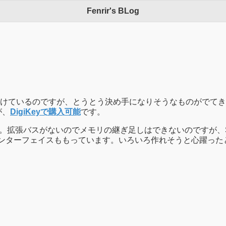
Fenrir's BLog
のですが、とうとう決め手になりそうなものがでてきました。ARMのCo
が、
DigiKeyで購入可能
です。
張バスがないのでメモリの継ぎ足しはできないのですが、SRAMは19
SDインターフェイスももっています。いろいろ作れそうと心躍っ