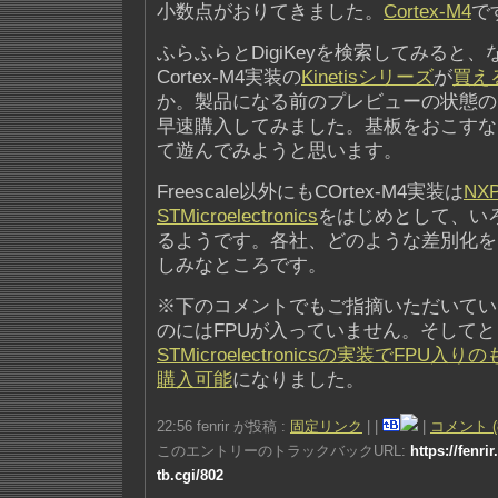
小数点がおりてきました。
Cortex-M4
で
ふらふらとDigiKeyを検索してみると、なん
Cortex-M4実装の
Kinetisシリーズ
が
買え
か。製品になる前のプレビューの状態の
早速購入してみました。基板をおこすな
て遊んでみようと思います。
Freescale以外にもCOrtex-M4実装は
NX
STMicroelectronics
をはじめとして、い
るようです。各社、どのような差別化を
しみなところです。
※下のコメントでもご指摘いただいてい
のにはFPUが入っていません。そして
STMicroelectronicsの実装でFPU入りのも
購入可能
になりました。
22:56 fenrir が投稿 :
固定リンク
|
|
|
コメント (
このエントリーのトラックバックURL:
https://fenri
tb.cgi/802