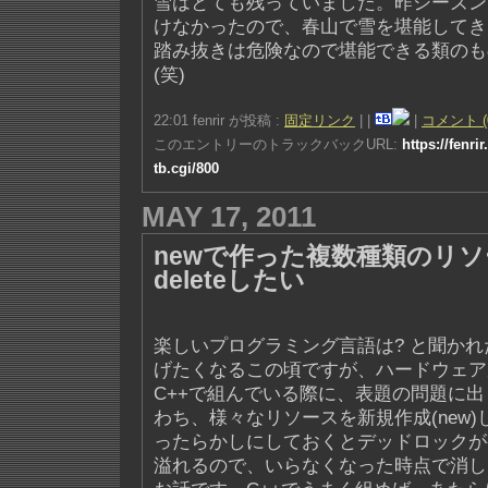
雪はとても残っていました。昨シーズン
けなかったので、春山で雪を堪能してき
踏み抜きは危険なので堪能できる類のも
(笑)
22:01 fenrir が投稿 :
固定リンク
|
|
|
コメント (
このエントリーのトラックバックURL:
https://fenri
tb.cgi/800
MAY 17, 2011
newで作った複数種類のリ
deleteしたい
楽しいプログラミング言語は? と聞かれ
げたくなるこの頃ですが、ハードウェア
C++で組んでいる際に、表題の問題に
わち、様々なリソースを新規作成(new
ったらかしにしておくとデッドロックが
溢れるので、いらなくなった時点で消したい(