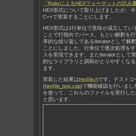
『RubyによるHEXフォーマットの読み
HEX形式について取り上げましたが、今
C++で実装することにします。
HEX形式は1行単位で意味が成立してい
ことで行指向でパース、もとい解釈を行
準的な繰り返しであるiteratorとして
ことにしました。行単位で逐次処理をす
スを実現できます。またiteratorとし
的なライブラリと調和がとりやすくなる
ます。
実装した結果は
hexfile.h
です。テストコ
(
hexfile_test.cpp
)で機能確認を行いまし
を使って、これらのファイルを実行した
と思います。