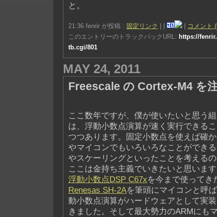
と。
21:36 fenrir が投稿 :
固定リンク
|
|
|
コメント (
このエントリーのトラックバックURL:
https://fenri
tb.cgi/801
MAY 24, 2011
Freescale の Cortex-M
ここ数年ですが、僕が使いたいと思う組
は、浮動小数点演算が速く実行できるこ
つつあります。固定小数点を使えば確か
やマイコンでもいろいろなことができる
やスケーリングといったことを考えるの
ここは金持ち主義でいきたいと思います
浮動小数点DSP C67x
を今まで使ってき
Renesas SH-2A
を筆頭にマイコンと呼ば
動小数点演算がハードウェアとして実装
きました。そして最大勢力のARMにも