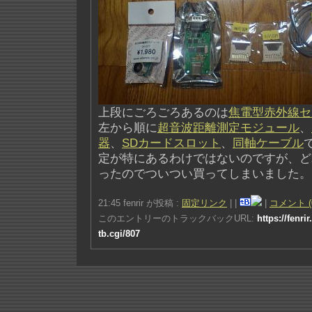
上段にごろごろあるのは
焦電型赤外線セ
左から順に
超音波距離測定モジュール
、
器
、
SDカードスロット
、
同軸ケーブル
定が特にあるわけではないのですが、ど
ったのでついつい買ってしまいました。
21:45 fenrir が投稿 :
固定リンク
|
|
|
コメント (
このエントリーのトラックバックURL:
https://fenri
tb.cgi/807