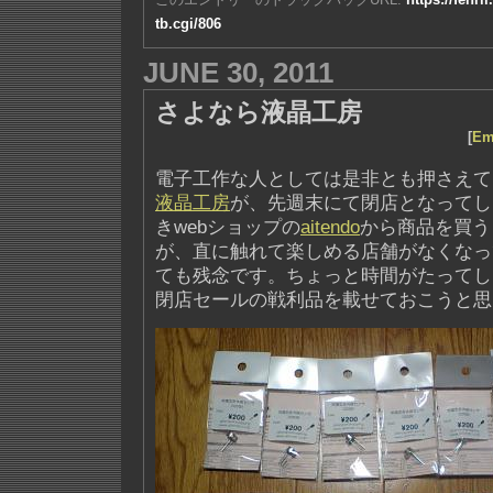
tb.cgi/806
JUNE 30, 2011
さよなら液晶工房
[
Em
電子工作な人としては是非とも押さえて
液晶工房
が、先週末にて閉店となってし
きwebショップの
aitendo
から商品を買う
が、直に触れて楽しめる店舗がなくなっ
ても残念です。ちょっと時間がたってし
閉店セールの戦利品を載せておこうと思