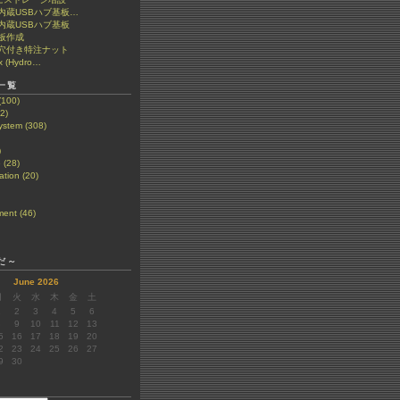
et 内蔵USBハブ基板…
t 内蔵USBハブ基板
板作成
穴付き特注ナット
x (Hydro…
一覧
(100)
2)
stem (308)
)
 (28)
tion (20)
ent (46)
だ～
June 2026
月
火
水
木
金
土
1
2
3
4
5
6
8
9
10
11
12
13
5
16
17
18
19
20
2
23
24
25
26
27
9
30