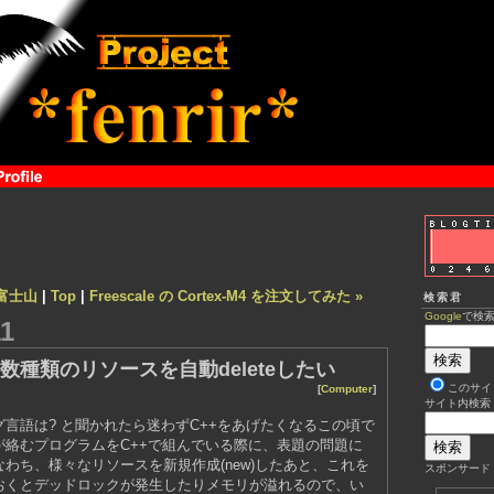
り富士山
|
Top
|
Freescale の Cortex-M4 を注文してみた »
検索君
Google
で検
11
数種類のリソースを自動deleteしたい
このサイ
[
Computer
]
サイト内検索
言語は? と聞かれたら迷わずC++をあげたくなるこの頃で
が絡むプログラムをC++で組んでいる際に、表題の問題に
わち、様々なリソースを新規作成(new)したあと、これを
スポンサード
おくとデッドロックが発生したりメモリが溢れるので、い