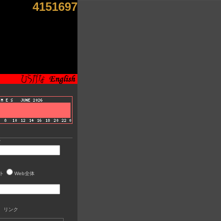
4151697
索
ト
Web全体
 リンク