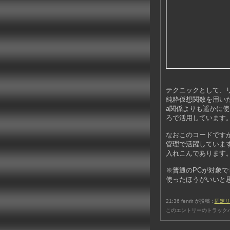
テクニックとして、リ
純粋仮想関数を用いた
a関係よりも遥かに
ろで活用しています
なおこのコードです
管理で活躍していま
入れこんであります
※普通のPCが対象で
使ったほうがいいと
21:36 fenrir が投稿 :
固定リ
このエントリーのトラックバ