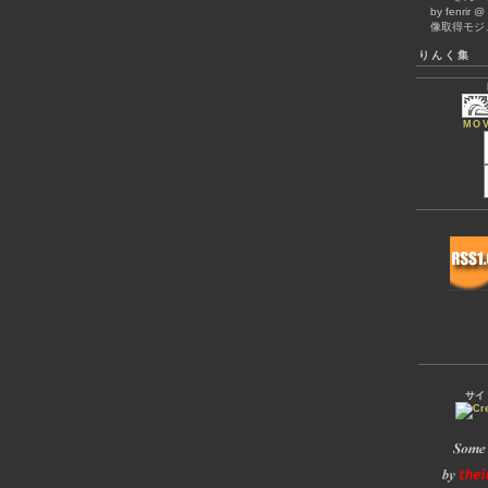
by fenrir 
像取得モジ
りんく集
MOV
サイ