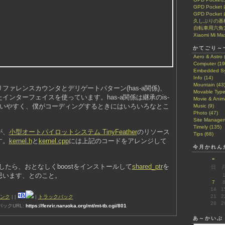
GPD Pock
GPD Pocke
久しぶりの基
自転車用六角
Xiaomi Mi Ma
かてごり～
Aero & Astro 
Computer (19
Embedded Sy
Info (14)
Mountain (43
ファレンスカウンタとデリゲートパターン(has-a関係)、
Movable Type
インターフェイスを使っています。has-a関係は継承のis-
Movie & Anima
使いやすく、僕がコーディングするときにはいろいろなとこ
Music (9)
Photo (47)
。
Site Managem
Timely (135)
が、
小型オートパイロットシステム TinyFeather
のリソース
Tips (68)
す。
kernel.h
と
kernel.cpp
には上記のコードをアレンジして
今月かれん
。
«
したら、おとなしくboostをインストールして
shared_ptr
を
日
思います、とのこと。
7
14
1
21
2
ンク
|
|
|
トラックバック
28
2
ックURL:
https://fenrir.naruoka.org/mt/mt-tb.cgi/801
あ～かいぶ