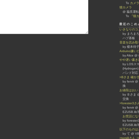
To
カメ
猫カメラ
@ 脇見運転
To
『猫カ
最近のこめ
いきなりのコ
by まろまろ
ハブ基板
音楽を読み取
by 榎本待子
Arduino
by Alice
やや遅い書き
by LOSスマホ
(Hydrogen)
バンド対応
>Bさま 確
by fenrir
換
お値段はおい
by Ｂさま @
交換
>forester
by fenrir
EZUSB.l
お世話になり
by forest
EZUSB.l
以下のものは
by て @
>tomi9さ