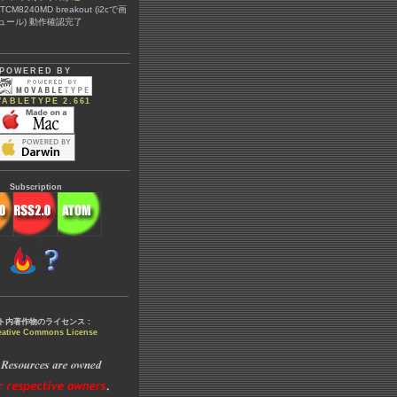
@ TCM8240MD breakout (i2cで画
ュール) 動作確認完了
POWERED BY
ABLETYPE 2.661
Subscription
ト内著作物のライセンス :