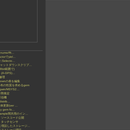
とnumo/fft…
ctorでyiel…
::Selecto…
2 シャットダウンスクリプ…
bit範囲で)
S (A-GPS)…
の修理
kdownの表を編集
分布の性質を求めるgem
gwin/MSYS2…
S姿勢推定
受信機
distrib…
y本体更新(ver …
by gem fo…
xample間共用のイン…
: ソースコード公開
 タッチセンサ
ketに増設したストレージ…
etにストレージ増設