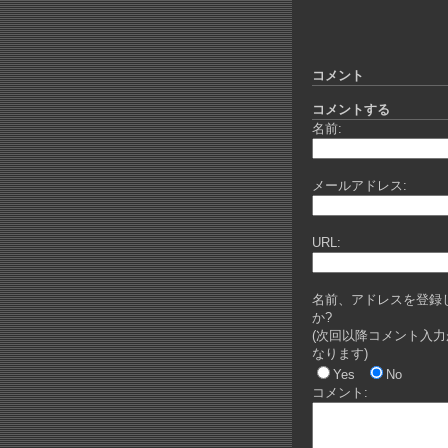
コメント
コメントする
名前:
メールアドレス:
URL:
名前、アドレスを登録
か?
(次回以降コメント入力
なります)
Yes
No
コメント: