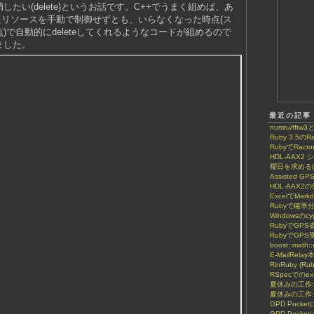
たい(delete)というお話です。C++でうまく組めば、あ
たリソースを手動で制御せずとも、いらなくなった時点(ス
)で自動的にdeleteしてくれるようなコードが組めるので
ました。
最近の記事
numru/fftw3
Ruby 3.5のRa
RubyでRactor
HDL-AAX
曜日を求める(8
Assisted GP
HDL-AAX2
ExcelでMar
Rubyで確率
Windowsのcy
RubyでGP
RubyでGPS
boost::math::
E-MailRela
RinRuby (Ru
RSpecでのe
夏休みの工作
夏休みの工作:
GPD Poc
GPD Pock