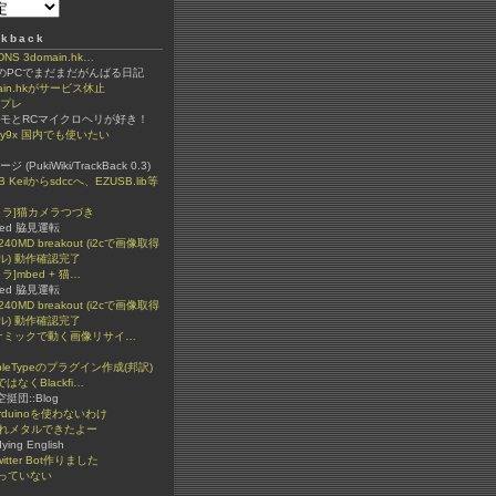
kback
 3domain.hk…
ちのPCでまだまだがんばる日記
ain.hkがサービス休止
ンプレ
ラモとRCマイクロヘリが好き！
igy9x 国内でも使いたい
(PukiWiki/TrackBack 0.3)
B Keilからsdccへ、EZUSB.lib等
カメラ]猫カメラつづき
ded 脇見運転
240MD breakout (i2cで画像取得
ル) 動作確認完了
メラ]mbed + 猫…
ded 脇見運転
240MD breakout (i2cで画像取得
ル) 動作確認完了
イナミックで動く画像リサイ…
bleTypeのプラグイン作成(邦訳)
ではなくBlackfi…
n空挺団::Blog
rduinoを使わないわけ
ぐれメタルできたよー
dying English
itter Bot作りました
っていない