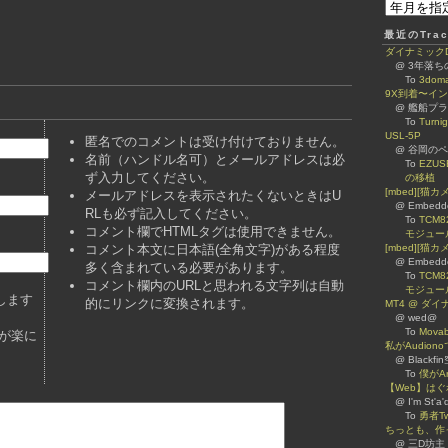
最近のTrac
ダイナミックDNS
@ 3年落
To
3dom
9X到着〜イ
@ 艦船プ
To
Turn
USL-5P
匿名でのコメントは受け付けておりません。
@ 谷岡のページ 
名前（ハンドル名可）とメールアドレスは必
To
EZUS
ず入力してください。
の移植
[mbed][猫
メールアドレスを表示されたくないときはU
@ Embed
RLも必ず記入してください。
To
TCM8
コメント欄でHTMLタグは使用できません。
モジュー
コメント本文に日本語(全角文字)がある程度
[mbed][猫カ
@ Embed
多く含まれている必要があります。
To
TCM8
コメント欄内のURLと思われる文字列は自動
モジュー
します
的にリンクに変換されます。
MT4 @ ダ
@ wed@
To
Mova
が楽に
私がAudiono
@ Blackfi
To
僕がA
【Web】は
@ I'm St'a'
To
勇者Tw
ちっとも、作
@ 三D坊主