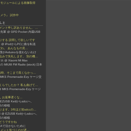
ラモジュールによる画像取得
メラ』 試作中
んと
メント申し訳ありません。 …
先輩 @ GPD Pocket 内蔵USB
りする 説明して欲しいです
 @ iPodからPCに曲を転送
嫌いだわ。 あんなもの見…
 @ 僕がArduinoを使わないわけ
込みで失礼します。 別の機…
 @ Xiaomi Mi Max
 の MIUI8 FM Radio (stock) 日本
か当時、そこまで高くなかっ…
 @ MKS Promenade-Ezy ケージ交
くらでしたか？ 私も曲げて…
 MKS Promenade-Ezy ケージ
3さん お返事遅くな…
 @ EZUSB Keilからsdccへ、
ib等の移植
ます。3年ほど前sdccの…
er3 @ EZUSB Keilからsdccへ、
ib等の移植
どうですかね
 VBAで泣かないために
ん コメント気づくのが遅…