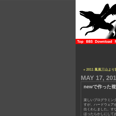
« 2011 鳳凰三山よ
MAY 17, 20
newで作った複
楽しいプログラミング
すが、ハードウェア
出くわしました。すな
ほったらかしにして