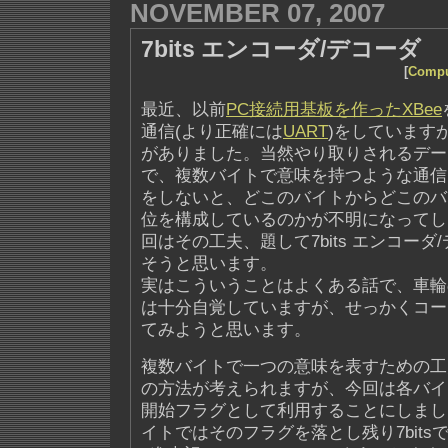
NOVEMBER 07, 2007
7bits エンコーダ/デコーダ
[
Compu
最近、以前
PC接続用基板を作ったXBee
通信(より正確には
UART
)をしています
がありました。当然やり取りされるデータ
で、複数バイトで意味を持つような通信
をしないと、どこのバイトからどこのバ
位を構成しているのかが不明になってし
回はその工夫、題して7bits エンコー
そうと思います。
実はこういうことはよくある話で、車輪
は十分自覚していますが、せっかくコー
てみようと思います。
複数バイトで一つの意味を表すための工
の方法が考えられますが、今回は各バイト
開始フラグとして利用することにしまし
イトではそのフラグを落とし残り7bit