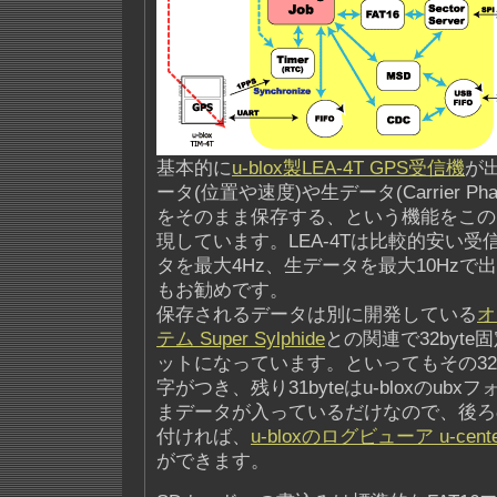
基本的に
u-blox製LEA-4T GPS受信機
が
ータ(位置や速度)や生データ(Carrier Phase
をそのまま保存する、という機能をこの
現しています。LEA-4Tは比較的安い
タを最大4Hz、生データを最大10Hzで
もお勧めです。
保存されるデータは別に開発している
オ
テム Super Sylphide
との関連で32byt
ットになっています。といってもその32by
字がつき、残り31byteはu-bloxのub
まデータが入っているだけなので、後ろの3
付ければ、
u-bloxのログビューア u-cente
ができます。