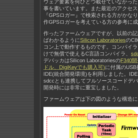
ウェア要素を何ひとつ載せていなかった
事を書いています。また最近のアクセス
『GPSロガー』で検索される方がかな
作GPSロガーを考えている方の参考に
作ったファームウェアですが、以前の記
ばわかるように
Silicon Laboratories
のC8
コン上で動作するものです。コンパイラ
けで無償で使えるC言語コンパイラ、
sd
デバッカはSilicon Laboratoriesの
F340
ドル、DigiKeyでも購入可)
に付属のUS
IDE(統合開発環境)を利用しました。I
sdccとも連携してフルソースコードデ
開発時には非常に重宝しました。
ファームウェアは下の図のような構造に