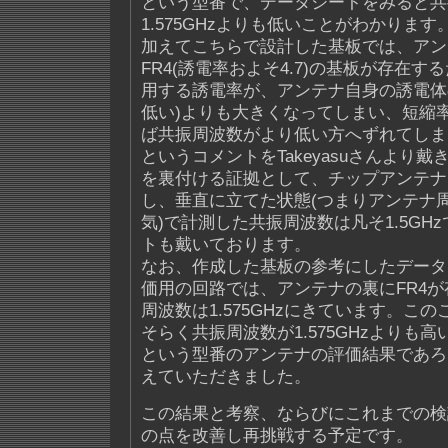
という型番で、データシートをみると共
1.575GHzよりも低いことがわかります
加えてこちらで設計した基板では、アン
FR4(誘電率およそ4.7)の基板が存在
用する誘電率が、アンテナ自身の誘電体の
低い)よりも大きくなってしまい、短縮
ば共振周波数がより低い方へずれてしま
というコメントをTakeyasuさんより
を裏付ける証拠として、チップアンテナ
し、垂直に立てた状態(つまりアンテナ
気)で計測した共振周波数は凡そ1.5GH
トも戴いております。
なお、作成した基板の参考にしたデータ
価用の回路では、アンテナの裏にFR4
周波数は1.575GHzにきています。こ
そらく共振周波数が1.575GHzよりも高い
という型番のアンテナの評価結果であろ
えていただきました。
この結果と考察、ならびにこれまでの検
の点を改善し再挑戦する予定です。