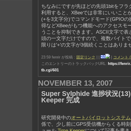
ちなみにですが先ほどの先頭1bitをフ
利用すると、XBeeでは非常にいいことが
(+を3文字分)でコマンドモード(GPIO
得などXBeeがもつ機能へのアクセスモ
うことを抑制できます。ASCII文字で
頭の一文字だけですので、複数バイトで
限りは'+'の文字が3個続くことはありま
23:59 fenrir が投稿 :
固定リンク
|
|
|
コメント (
このエントリーのトラックバックURL:
https://fenri
tb.cgi/601
NOVEMBER 13, 2007
Super Sylphide 進捗状況(13) 
Keeper 完成
研究開発中の
オートパイロットシステム Supe
係で、少し前にGPS受信機からくる時
ュール
Time Keeper
について記事を書き