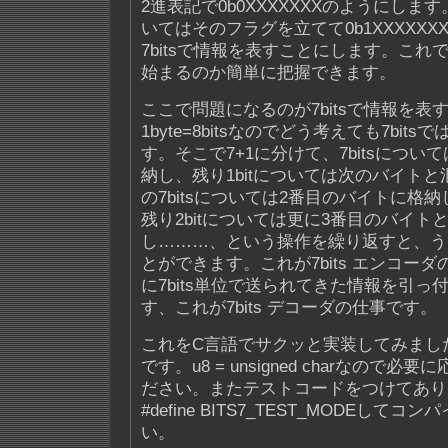
2進表記で0b0XXXXXXXのようにしま
いてはそのフラグを立てて0b1XXXXX
7bitsで情報を表すことにします。こ
始まるのか簡単に把握できます。
ここで問題になるのが7bitsで情報を
1byte=8bitsなのでどう考えても7bit
す。そこで7+1に分けて、7bitsにつ
納し、残り1bitについては次のバイトと
の7bitsについては2番目のバイトに格納
残り2bitについては更に3番目のバイトと
し………、という操作を繰り返すと、う
とができます。これが7bits エンコー
に7bits単位で送られてきた情報を引っ
す、これが7bits デコーダの仕事です。
これをC言語でサクッと実装してみまし
です。u8 = unsigned charなので必要に
ださい。またテストコードをつけてあり
#define BITS7_TEST_MODEして
い。