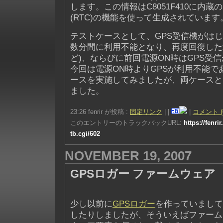
します。この情報はC8051F410に内蔵のReal
(RTC)の機能を使って生成されています
テストケースとして、GPS受信機がは
数分間に利用不能となり、再度回復した
ど)、ならびに前回電源ON時はGPS受
今回は電源ON時よりGPSが利用不能で
ースを実施してみましたが、両ケースと
ました。
23:26 fenrir が投稿 :
固定リンク
|
|
|
コメント (
このエントリーのトラックバックURL:
https://fenri
tb.cgi/602
NOVEMBER 19, 2007
GPSロガー ファームウェア
少し以前に
GPSロガー
を作っていまして
したりしましたが、そういえばファーム