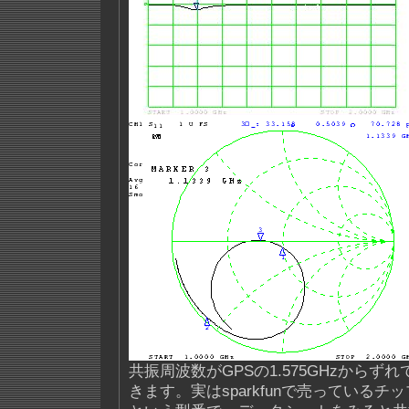
共振周波数がGPSの1.575GHzからず
きます。実はsparkfunで売っているチッ