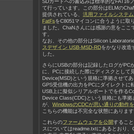
SDカードへの書込みは標準的なFAT1
て行っています。この部分はELMのCh
提供されている、
汎用ファイルシステム・
FatFs
をC8051マイコンに合うように
ました。ChaNさんには感謝の意をここ
す。
なお、その他の部分はSilicon Laborator
スデザイン USB-MSD-RD
をかなり改造
した。
さらにUSBの部分は記録したログがPC
に、PCに接続した際にディスクとして見れるM
Device(MSD)という規格に準拠させ
GPS受信機の出力をPCにダイレクトに
USB上に擬似シリアルポートでを作るCommu
Device Class(CDC)という規格に
が、
WindowsのCDCが思い通りの動
こちらの機能は不完全な状態にあります
これらの
ファームウェアを公開
すること
スについてはreadme.txtにあるとおり、Cre