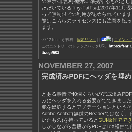
の表示-非営利-継承に準拠するものと
ただいているTiny-FatFsは2007年11
って無制限での利用が認められています
際はこちらのライセンスにも注意を払っ
ます。
09:12 fenrir が投稿 :
固定リンク
|
|
|
コメント (
このエントリーのトラックバックURL:
https://fenri
tb.cgi/603
NOVEMBER 27, 2007
完成済みPDFにヘッダを埋
とある事情で40個くらいの完成済みPD
みにヘッダを入れる必要がでてきました
能を総称するとアノテーションというそ
Adobe Acobat(無償のReaderでは
いたもの)を持っていると
GUI操作でで
しかしながら普段からPDFはTeX経由で