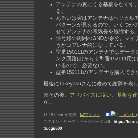
アンテナの裏にくる基板をなくす
る。
あるいは実はアンテナはヘリカル
パターンが見えるので、いくつか
せてアンテナの電気長を短縮する
信号線の周囲のGNDが余分。マイ
うかコプレナ的になっている。
型番150111のアンテナではデー
ング回路(おそらく型番152111用
いるので、必要ない。
型番152111のアンテナを購入で
最後にTakeyasuさんに改めて謝辞を
※その後、
アドバイスに従い、基板を作
が…
11:18 fenrir が投稿 :
固定リンク
|
|
|
コメント (
このエントリーのトラックバックURL:
https://fenri
tb.cgi/600