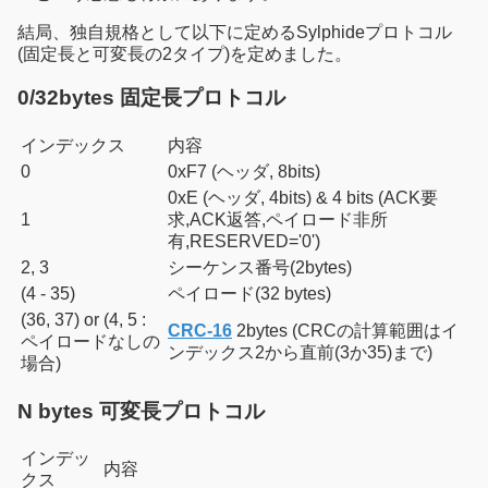
結局、独自規格として以下に定めるSylphideプロトコル
(固定長と可変長の2タイプ)を定めました。
0/32bytes 固定長プロトコル
インデックス
内容
0
0xF7 (ヘッダ, 8bits)
0xE (ヘッダ, 4bits) & 4 bits (ACK要
1
求,ACK返答,ペイロード非所
有,RESERVED='0')
2, 3
シーケンス番号(2bytes)
(4 - 35)
ペイロード(32 bytes)
(36, 37) or (4, 5 :
CRC-16
2bytes (CRCの計算範囲はイ
ペイロードなしの
ンデックス2から直前(3か35)まで)
場合)
N bytes 可変長プロトコル
インデッ
内容
クス