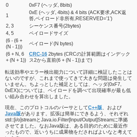
0
0xF7 (ヘッダ, 8bits)
0xE (ヘッダ, 4bits) & 4 bits (ACK要求,ACK返
1
答,ペイロード非所有,RESERVED='1')
2, 3
シーケンス番号(2bytes)
4, 5
ペイロードサイズ
(6 - (6 +
ペイロード(N bytes)
(N - 1)))
(6 + N, 6
CRC-16
2bytes (CRCの計算範囲はインデック
+ (N + 1))
ス2から直前(6 + (N - 1))まで)
転送効率やエラー検出能力について詳細に検証したことは
ないのですが、これまで使ってきて大きな問題は発生して
いません。ちよっとした補足としては、ヘッダ(0xF7,
0xEX)については、ペイロードを調べて出現確率が最も低
い組み合わせを算出しました。
現在、このプロトコルのパーサとして
C++版
、および
Java版
があります。拡張は簡単にできるよう、それぞれ
std::[i/o]streamとJava.io.Filter[Input/Output]Streamに準拠
させてました。なおJava版は、ある目的のために最近作
ったもので、近いうちに成果物をださればよいなと考えて