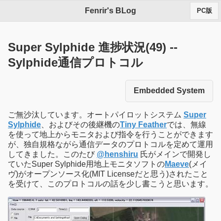
Fenrir's BLog
PC版
Super Sylphide 進捗状況(49) --
Sylphide通信プロトコル
Embedded System
ご無沙汰しています。オートパイロットシステム
Super
Sylphide
、およびその後継機の
Tiny Feather
では、無線
を使って地上からモニタおよび指令を行うことができます
が、独自規格ながら通信データのプロトコルを定めて運用
してきました。このたび
@henshiru
氏がメインで開発し
ていたSuper Sylphide用地上モニタソフトの
Maeve
(メイ
ヴ)がオープンソース化(MIT Licenseだと思う)されたこと
を受けて、このプロトコルの話を少し書こうと思います。