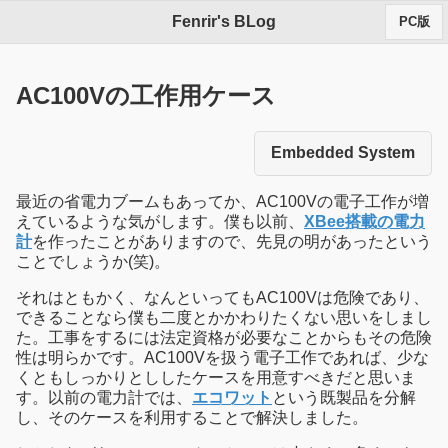
Fenrir's BLog
PC版
AC100Vの工作用ケース
Embedded System
最近の省電力ブームもあってか、AC100Vの電子工作が増
えているような気がします。僕も以前、
XBee搭載の電力
計
を作ったことがありますので、先見の明があったという
ことでしょうか(笑)。
それはともかく、なんといってもAC100Vは危険であり、
できることなら僕も二度とかかわりたくない思いをしまし
た。工事をするには法定資格が必要なことからもその危険
性は明らかです。AC100Vを扱う電子工作であれば、少な
くともしっかりとししたケースを用意すべきだと思いま
す。以前の電力計では、
エコワット
という既製品を分解
し、そのケースを利用することで解決しました。