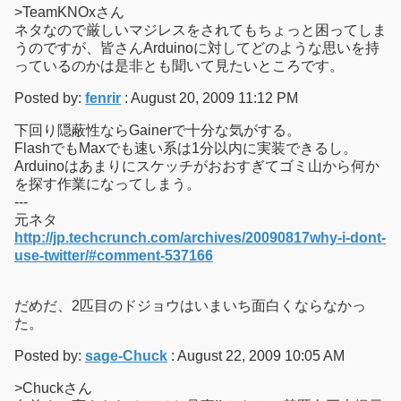
>TeamKNOxさん
ネタなので厳しいマジレスをされてもちょっと困ってしま
うのですが、皆さんArduinoに対してどのような思いを持
っているのかは是非とも聞いて見たいところです。
Posted by:
fenrir
: August 20, 2009 11:12 PM
下回り隠蔽性ならGainerで十分な気がする。
FlashでもMaxでも速い系は1分以内に実装できるし。
Arduinoはあまりにスケッチがおおすぎてゴミ山から何か
を探す作業になってしまう。
---
元ネタ
http://jp.techcrunch.com/archives/20090817why-i-dont-
use-twitter/#comment-537166
だめだ、2匹目のドジョウはいまいち面白くならなかっ
た。
Posted by:
sage-Chuck
: August 22, 2009 10:05 AM
>Chuckさん