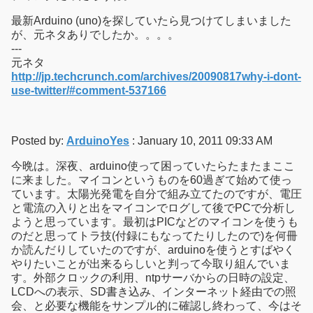
最新Arduino (uno)を探していたら見つけてしまいました
が、元ネタありでしたか。。。。
---
元ネタ
http://jp.techcrunch.com/archives/20090817why-i-dont-
use-twitter/#comment-537166
Posted by:
ArduinoYes
: January 10, 2011 09:33 AM
今晩は。深夜、arduino使って困っていたらたまたまここ
に来ました。マイコンというものを60過ぎて始めて使っ
ています。太陽光発電を自分で組み立てたのですが、電圧
と電流の入りと出をマイコンでログして後でPCで分析し
ようと思っています。最初はPICなどのマイコンを使うも
のだと思ってトラ技(付録にもなってたりしたので)を何冊
か読んだりしていたのですが、arduinoを使うとすばやく
やりたいことが出来るらしいと判って今取り組んでいま
す。外部クロックの利用、ntpサーバからの日時の設定、
LCDへの表示、SD書き込み、インターネット経由での照
会、と必要な機能をサンプル的に確認し終わって、今はそ