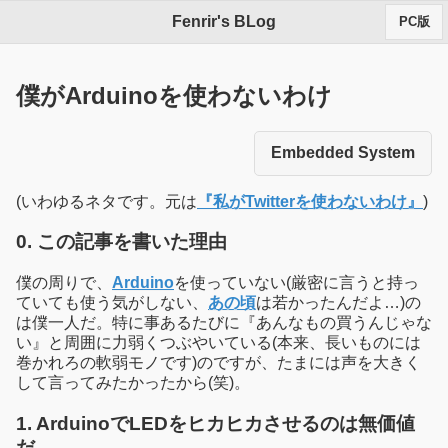
Fenrir's BLog
PC版
僕がArduinoを使わないわけ
Embedded System
(いわゆるネタです。元は
『私がTwitterを使わないわけ』
)
0. この記事を書いた理由
僕の周りで、
Arduino
を使っていない(厳密に言うと持っ
ていても使う気がしない、
あの頃
は若かったんだよ…)の
は僕一人だ。特に事あるたびに『あんなもの買うんじゃな
い』と周囲に力弱くつぶやいている(本来、長いものには
巻かれろの軟弱モノです)のですが、たまには声を大きく
して言ってみたかったから(笑)。
1. ArduinoでLEDをヒカヒカさせるのは無価値
だ