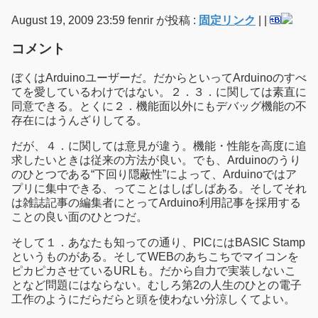
August 19, 2009 23:59 fenrir が投稿 :
固定リンク
|
|
コメント
ぼくはArduinoユーザーだ。だからといってArduinoのすべ
てを愛しているわけではない。２．３．に関しては素直に
同意できる。とくに２．機能面以外にもデバッグ機能の不
存在にはうんざりしてる。
だが、４．に関しては意見が違う。機能・性能を高度に追
求したいときは従来の方法が良い。でも、Arduinoのうり
のひとつである“下回り隠蔽性”によって、Arduinoではア
プリに集中できる、ってことはしばしばある。そしてそれ
は雑誌記事の編集者にとってArduino利用記事を採用する
ことの良い面のひとつだ。
そして１．あなたも知っての通り、PICにはBASIC Stamp
というものがある。そしてWEBのあちこちでマイコンを
ピカピカさせているURLも。だから自力で実装しないこ
となど問題にはならない。むしろ第2の人生のひとの電子
工作のようにだらだらと頭を使わない分涼しくてよい。