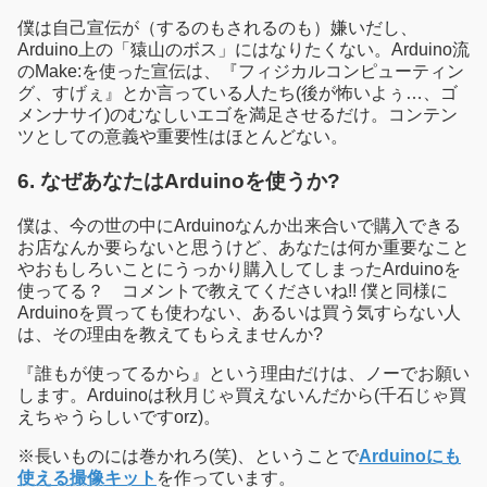
僕は自己宣伝が（するのもされるのも）嫌いだし、
Arduino上の「猿山のボス」にはなりたくない。Arduino流
のMake:を使った宣伝は、『フィジカルコンピューティン
グ、すげぇ』とか言っている人たち(後が怖いよぅ…、ゴ
メンナサイ)のむなしいエゴを満足させるだけ。コンテン
ツとしての意義や重要性はほとんどない。
6. なぜあなたはArduinoを使うか?
僕は、今の世の中にArduinoなんか出来合いで購入できる
お店なんか要らないと思うけど、あなたは何か重要なこと
やおもしろいことにうっかり購入してしまったArduinoを
使ってる？ コメントで教えてくださいね!! 僕と同様に
Arduinoを買っても使わない、あるいは買う気すらない人
は、その理由を教えてもらえませんか?
『誰もが使ってるから』という理由だけは、ノーでお願い
します。Arduinoは秋月じゃ買えないんだから(千石じゃ買
えちゃうらしいですorz)。
※長いものには巻かれろ(笑)、ということで
Arduinoにも
使える撮像キット
を作っています。