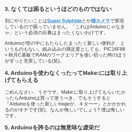
3. なくては困るというほどのものではない
別にやりたいことは
Super Sylphide
とか
猫カメラ
で実現
しているので困っていません。「これはArduinoじゃなき
ゃ」という必須の出番はまったくないわけです。
Arduinoが世の中にもたらしたまったく新しい便利さ、と
いうものもない。組み込みの満足度としても、PIC16F88
+ 秋月C基板でRAMのワークエリアを使い切った時のほう
がずっと充実している(笑)。
4. Arduinoを使わなくったってMake:には取り上
げてもらえる
ごめんなさい、うそウサ。Make:に取り上げてもらいたか
ったらArduinoは買って使うべき。でもそうすると
『Arduinoを使った新しいhogeが、キターー』とかかかれ
るのがオチです(笑)。なんか悔しいでしょう? 僕は悔しい
です。
5. Arduinoを誇るのは無意味な虚栄だ