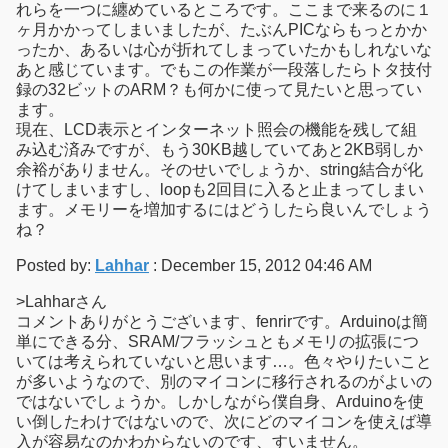
れらを一つに纏めているところです。ここまで来るのに１
ヶ月かかってしまいましたが、たぶんPICならもっとかか
ったか、あるいは心が折れてしまっていたかもしれないな
あと感じています。でもこの作業が一段落したらトタ技付
録の32ビットのARM？も何かに使って見たいと思ってい
ます。
現在、LCD表示とインターネット照会の機能を残して組
み込む済みですが、もう30KB越していてあと2KB弱しか
余裕がありません。そのせいでしょうか、string結合が化
けてしまいますし、loopも2回目に入ると止まってしまい
ます。メモリーを増加するにはどうしたら良いんでしょう
ね？
Posted by:
Lahhar
: December 15, 2012 04:46 AM
>Lahharさん
コメントありがとうございます、fenrirです。Arduinoは簡
単にできる分、SRAM/フラッシュともメモリの拡張につ
いては考えられていないと思います…。色々やりたいこと
が多いようなので、別のマイコンに移行されるのがよいの
ではないでしょうか。しかしながら僕自身、Arduinoを使
い倒したわけではないので、次にどのマイコンを使えば導
入が容易なのかわからないのです、すいません。