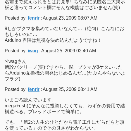
名前まで変えられるとはお見事!! ちなみに某匿名巨大掲示
板と違ってコメント欄にそんな機能はございません(笑)
Posted by:
fenrir
: August 23, 2009 08:07 AM
9しかブクマを集めていないなんて…（絶句）こんなにお
もしろいのに…
Arduino 界隈は無視を決め込んだようですね！
Posted by:
iwag
: August 25, 2009 02:40 AM
>iwagさん
所詮パクリーノ(笑)ですから。僕、ブクマが3ケタいった
らArduino互換機の開発はじめるんだ…(たぶんやらないよ
フラグ)
Posted by:
fenrir
: August 25, 2009 08:41 AM
いまごろ読んでいます。
mega+usbにそんなに投資しなくても、わずかの費用で結
構遊べる。ブレッドボードで簡単に。
でも、「第2の人生のひとだから電子工作にだらだらと頭
を使っている」のでその良さがわからない。