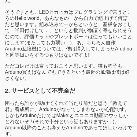
そうですとも。LEDヒカヒカはプログラミングで言うとこ
ろのHello world。あんなもの一から自力で組上げて何ぼ
だと思います。組み込みで一からというと、基板をおこし
て、半田付けして…、というと批判が物凄く寄せられそう
なので、評価キットやブレットボードは使ってもいいこと
にします(またしても力弱い…)。あ、もちろん自作
Arudino互換機については、僕は購入してしまったArudino
と同等扱いをするつもりはないですよ!!
ただコレだけは言っておこうと思います。猫も杓子も
Arduino買えばなんでもできるという最近の風潮は僕は好
きくない。
2. サービスとして不完全だ
困ったら誰かが助けてくれて当たり前だと思う『教えて
君』養成所に、Arduinoがなってしまわないか心配です。
しかもArduinoだけではMake:とニコニコ動画のウケしか
とれないぞ!! (それで十分という話もありますか…)。
Arduino以降のことも考えたArudinoであってほしいわけで
す。