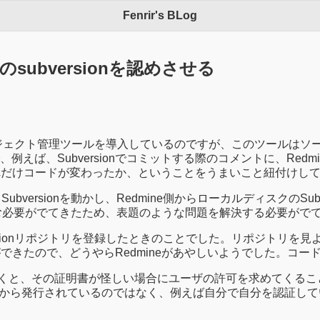
Fenrir's BLog
のsubversionを認めさせる
ジェクト管理ツールを導入しているのですが、このツールはソ
ば、Subversionでコミットする際のコメントに、Redmi
どれだけコードが変わったか、ということをうまいこと紐付けし
Subversionを動かし、Redmine側からローカルディスクの
を取り込む必要がでてきたため、表題のような問題を解決する必要がで
ubversionリポジトリを登録したときのことでした。リポジト
できたので、どうやらRedmineがあやしいようでした。コ
ドsvnで叩くと、その証明書が怪しい場合にユーザの許可を求めて
から発行されているのではなく、例えば自分で自分を認証している