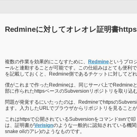
Redmineに対してオレオレ証明書https
複数の作業を効果的にこなすために、
Redmine
というプロ
ールと連動することが可能です。この仕組みはとても便利で、例え
を記載しておくと、Redmine側であるチケットに対して
僕がこれまで作ったRedmineは、同じサーバ上でRedmineと
部に作られたhttpsベースのSubversionリポジトリ
問題が発覚するにいたったのは、RedmineでhttpsのS
ます。入力したURLでブラウザからリポジトリを見ることが
これはhttpsで公開されているSubversionをコマン
は、証明書が
Verisign
のような一般的に認知されている機関
snake oilのアレ)のようなものです。