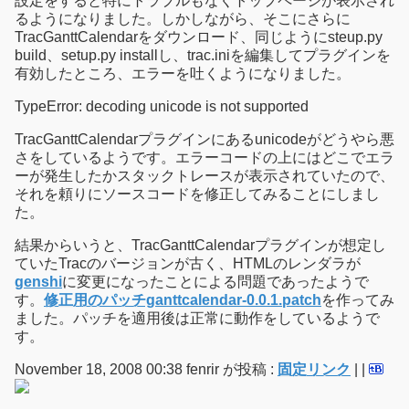
設定をすると特にトラブルもなくトップページが表示され
るようになりました。しかしながら、そこにさらに
TracGanttCalendarをダウンロード、同じようにsteup.py
build、setup.py installし、trac.iniを編集してプラグインを
有効したところ、エラーを吐くようになりました。
TypeError: decoding unicode is not supported
TracGanttCalendarプラグインにあるunicodeがどうやら悪
さをしているようです。エラーコードの上にはどこでエラ
ーが発生したかスタックトレースが表示されていたので、
それを頼りにソースコードを修正してみることにしまし
た。
結果からいうと、TracGanttCalendarプラグインが想定し
ていたTracのバージョンが古く、HTMLのレンダラが
genshi
に変更になったことによる問題であったようで
す。
修正用のパッチganttcalendar-0.0.1.patch
を作ってみ
ました。パッチを適用後は正常に動作をしているようで
す。
November 18, 2008 00:38 fenrir が投稿 :
固定リンク
|
|