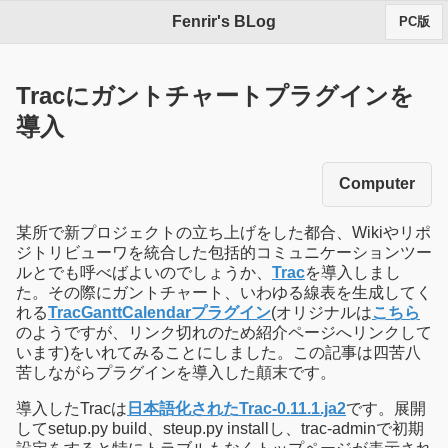
Fenrir's BLog
PC版
Tracにガントチャートプラグインを
導入
Computer
某所で新プロジェクトの立ち上げをした都合、Wikiやリポ
ジトリビューワを統合した包括的コミュニケーションツー
ルとでも呼べばよいのでしょうか、
Trac
を導入しまし
た。その際にガントチャート、いわゆる線表を生成してく
れる
TracGanttCalendarプラグイン
(オリジナルは
こちら
のようですが、リンク切れのため紹介ページへリンクして
います)をいれてみることにしました。この記事は四苦八
苦しながらプラグインを導入した顛末です。
導入したTracは
日本語化されたTrac-0.11.1.ja2
です。展開
してsetup.py build、steup.py installし、trac-adminで初期