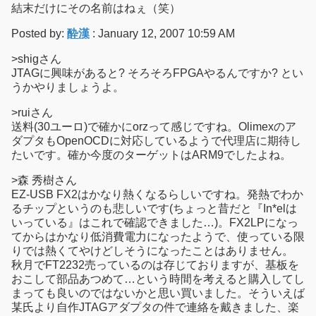
結末だけにその名前はねぇ（笑）
Posted by:
酔漢
: January 12, 2007 10:59 AM
>shigさん
JTAGに興味があると? そろそろFPGAやるんですか? とい
うかやりましょうよ。
>ruiさん
送料(30ユーロ)で確かにorzって感じですね。Olimexのア
ダプタもOpenOCDに対応しているようで代理店に期待し
たいです。確か今度のターゲットはARM9でしたよね。
>森 秀樹さん
EZ-USB FX2はかなり熱くなるらしいですね。発熱でわか
るチップというのも悲しいです(ちょっと昔だと『In*elは
いっている』はこれで確認できました…)。FX2LPになっ
てからはかなり低消費電力になったようで、使っている限
りでは熱くてやけどしそうになったことはありません。
秋月でFT2232売っているのは存じておりますが、基板を
おこして部品あつめて…という時間を考えると購入してし
まっても良いのではないかと思い買いました。そういえば
某氏より自作JTAGアダプタの件で連絡を戴きました、楽