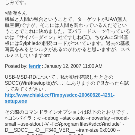
しみです。
>酔漢さん
機械と人間の融合ということで、ターゲットがUAV(無人
航空機)ですが、そこには人間も関わっているんだぞとい
うことでこれに決めました。某パワードスーツ作っている
のは『サイバーダイン』社ですしね(笑)。ちなみにSH4基
板にはSylphiedの開発コードがついています。過去の基板
写真をみるとシルクがあるのがわかると思いますが、スペ
ルミスしていますorz
Posted by:
fenrir
: January 12, 2007 11:00 AM
USB-MSD-RDについて，私が動作確認したときの
SDCC(Win用setup版)がここにありますので良かったら試
してみてください．
http://www.chiaki.cc/Timpy/sdcc-20060628-4251-
setup.exe
その際のコマンドラインオプションは以下のとおりです．
○コンパイラ：-c --debug --stack-auto --nooverlay --model-
small --use-stdout -V -I"c:¥program files¥sdcc¥include" -
D__SDCC__ -D__F340_VER__ --iram-size 0x0100 --