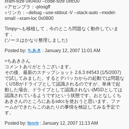
xram-size 0x0400 --code-size 0xfc00
○アセンブラ：-plosgff
○リンカ：--debug --use-stdout -V --stack-auto --model-
small --xram-loc 0x0800
Timpyへも移植して，今のところ問題なく動作していま
す．
(ソースはかなり整理しました)
Posted by:
ちあき
: January 12, 2007 11:01 AM
>ちあきさん
コメントありがとうございます。
その後、最新のスナップショット 2.6.3 #4543 (1/5/2007)
で試してみました。するとデバッカからの起動では問題な
くUSBがドライブとして認識されるのですが、単体で起
動した場合、ドライブとして認識されない(MSDとしては
認識されているようです)という状態です。おとなしくち
あきさんのところにあるsdccを使おうと思います。ファ
ームができたらこのあたりの事情を検証してみる予定で
す。
Posted by:
fenrir
: January 12, 2007 11:13 AM