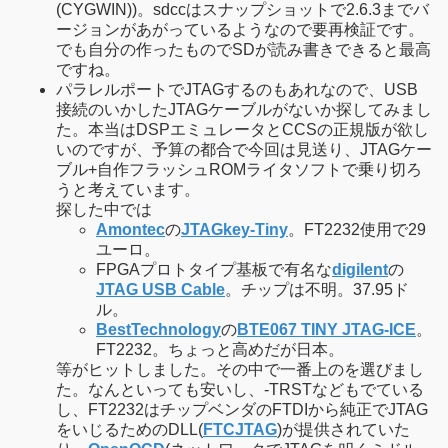
(CYGWIN))。sdccはスナップショットで2.6.3までバ
ージョンがあがっているようなので要再検証です。
でも自分の作ったものでSDが読み書きできると最高
ですね。
パラレルポートでJTAGするのもあれなので、USB
接続のいかしたJTAGケーブルがないか探してみまし
た。本当はDSPエミュレータとCCSの正規版が欲し
いのですが、予算の都合で今回は見送り、JTAGケー
ブル+自作フラッシュROMライタソフトで乗り切ろ
うと考えています。
探した中では
Amontec
の
JTAGkey-Tiny
。FT2232使用で29
ユーロ。
FPGAプロトタイプ基板で有名な
digilent
の
JTAG USB Cable
。チップは不明。37.95ド
ル。
BestTechnology
の
BTE067 TINY JTAG-ICE
。
FT2232。ちょっと高めだが日本。
等がヒットしました。その中で一番上のを選びまし
た。なんといっても安いし、-TRSTなどもでている
し、FT2232はチップベンダのFTDIから純正でJTAG
をいじるためのDLL(
FTCJTAG
)が提供されていた