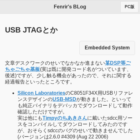
Fenrir's BLog
PC版
USB JTAGとか
Embedded System
文章デスクワークのせいでなかなか進まない
某DSP等ご
ちゃごちゃ基板
(実は既に開発コード名がついています、
後述)ですが、少し触る機会があったので、それに関する
経過報告といったところです。
Silicon Laboratories
のC8051F34X用USBリファレ
ンスデザインの
USB-MSD
が動きました。といって
も純正バイナリをデバッカでダウンロードして動作
確認しただけですが。
実は他にも
Timpyのちあきさん
に戴いたsdcc用ソー
スをコンパイルしてダウンロードしてみたのです
が、おそらくsdccのバグのせいで動きませんでした
(バージョンは2.6.0 #4309 (Aug 22 2006)