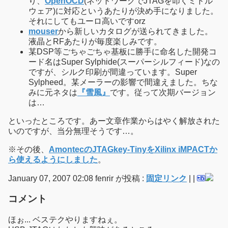
り、
OpenOCD
(ネットワークでJTAGを叩くミドル
ウェア)に対応というあたりが決め手になりました。
それにしてもユーロ高いですorz
mouser
から新しいカタログが送られてきました。
液晶とRFあたりが毎度楽しみです。
某DSP等ごちゃごちゃ基板に勝手に命名した開発コ
ード名はSuper Sylphide(スーパーシルフィード)なの
ですが、シルク印刷が間違っています。Super
Sylpheed。某メーラーの影響で間違えました。ちな
みに元ネタは
『雪風』
です。従って次期バージョン
は…
といったところです。あー文章作業からはやく解放された
いのですが、当分無理そうです…。
※その後、
AmontecのJTAGkey-TinyをXilinx iMPACTか
ら使えるようにしました
。
January 07, 2007 02:08 fenrir が投稿 :
固定リンク
|
|
コメント
ほぉ... ベステクやりますねぇ。