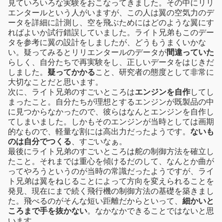
見ていろいろな実験をおこなってきました。その中にリリ
エンタールという人がいますが、この人は翼の空気力のデ
ータを詳細に計測し、空を飛ぶためにはどのような翼にす
ればよいか試行錯誤していました。ライト兄弟もこのデー
タを参考に翼の設計をしましたが、どうもうまくいかな
い。疑ってみるとリリエンタールのデータが
間違っていた
らしく、自分たちで再実験をし、正しいデータをはじきだ
しました。
疑ってかかる
こと、研究者の態度として非常に
大切なことだと思います。
次に、ライト兄弟のすごいところは
エンジンを自作
してし
まったこと。自分たちが理想とするエンジンが既製品の中
に見つからなかったので、彼らはなんとエンジンを自作し
てしまいました。しかもそのエンジンが当時としては画期
的なもので、軽量な割には高出力だったようです。
ないも
のは自分でつくる
、すごいなぁ。
最後にライト兄弟のすごいところは舵の制御方法を確立し
たこと。それまでは重心を傾けるだのして、なんとか曲が
ってやろうというのが当時の常識だったようですが、ライ
ト兄弟は翼をねじることによって方向を変えられることを
発見、現在にまで続く飛行機の制御方法の基礎を築きまし
た。飛べるのがそんな短い距離だからといって、
細かいと
ころまで手を抜かない
。なかなかできることではないと思
います。