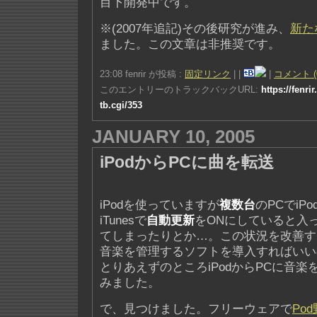
目下開発中です。
※(2007年追記)その後研究が進み、
新た
ました。この文章は非推奨です。
23:08 fenrir が投稿 :
固定リンク
|
|
|
コメント (
このエントリーのトラックバックURL:
https://fenri
tb.cgi/353
JANUARY 10, 2005
iPodからPCに曲を転送
iPodを使っていますが
複数台
のPCでiP
iTunesで
自動更新
をONにしていると入
てしまったりとか…。この状況を改善する
音楽を管理するソフトを導入すればいい
とりあえずのところiPodからPCに音
みました。
で、見つけました。フリーウェアで
Po