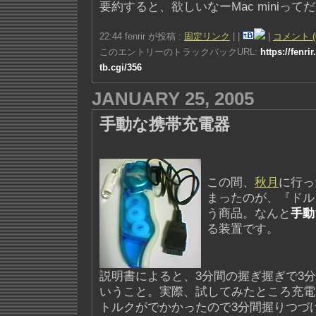
要約すると、欲しいなーMac miniって
22:44 fenrir が投稿 :
固定リンク
|
|
|
コメント (
このエントリーのトラックバックURL:
https://fenri
tb.cgi/356
JANUARY 25, 2005
手動な携帯充電器
この間、
秋月
に行っ
まったのが、『ドル
う商品。なんと
手動
る装置です。
説明書によると、3分間の握ぎ握ぎで3
いうこと。実際、試してみたところ充電
トルクがでかかったので3分間握りつづ