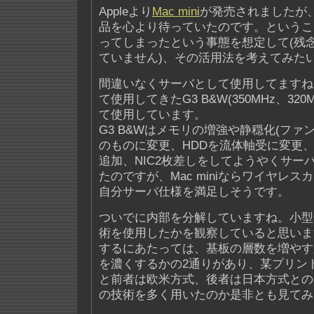
Appleより
Mac mini
が発売されましたが
品を心より待っていたのです。ということで
ってしまったという事態を想定して(残
ていません)、その活用法を考えてみた
間違いなくサーバとして使用してますね
て使用してきたG3 B&W(350MHz、32
て使用しています。
G3 B&Wはメモリの増強や静穏化(フ
のものに変更、HDDを流体軸受に変更、
追加、NIC2枚差しをしてようやくサー
たのですが、Mac miniならワイヤレ
自分サーバ仕様を満足しそうです。
ついでに内部を分解していますね。小型
術を使用したかを観察していると思いま
するにあたっては、基板の層数を増やす
を濃くするかの2通りがあり、某プリン
と前者は欧米方式、後者は日本方式との
の技術を多く用いたのか是非とも見てみ