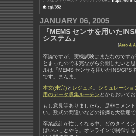
このエントリーのトラックバックURL:
https://fenri
tb.cgi/352
JANUARY 06, 2005
『MEMS センサを用いたINS
システム』
[
Aero & A
卒論ですが、実機試験はまだなのですが
とまったので未完ながら公開したいと思
ルは『MEMS センサを用いたINS/GP
です。まんま。
本文(未完)
と
レジュメ
。
シミュレーショ
用のデータ収集ルーチン
とかもおいてお
もし意見等ありましたら、是非コメント
い。数式の間違いなどの指摘も大歓迎です
卒業設計が忙しくなる中、どのタイミン
ばいいことやら。オンラインで制御する