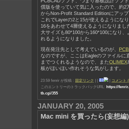
PCBCADソフト、つまり基板設計ソフ
償版を使っていて気に入ったので、約2
からNon-Profit Standard Editio
これでLayerの2と15が使えるようにな
16をあわせて4層使えるようになりまし
大サイズも80*100から160*100にな
れるようになりました。
現在発注先として考えているのが、
PCB
なのですが、ここはEagleのファイルに
までつくれるようなので、また
OLIMEX
板がほいほい作れそうな気がします。
23:59 fenrir が投稿 :
固定リンク
|
|
|
コメント (
このエントリーのトラックバックURL:
https://fenri
tb.cgi/355
JANUARY 20, 2005
Mac mini を買ったら(妄想編)