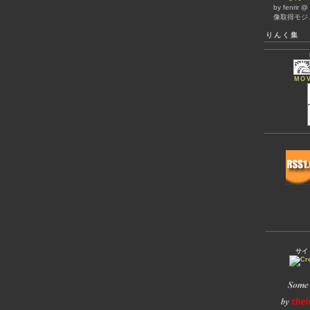
by fenrir 
像取得モジ
りんく集
MOV
サイ