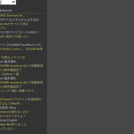
kback
 3domain.hk…
ちのPCでまだまだがんばる日記
ain.hkがサービス休止
ンプレ
ラモとRCマイクロヘリが好き！
igy9x 国内でも使いたい
(PukiWiki/TrackBack 0.3)
B Keilからsdccへ、EZUSB.lib等
カメラ]猫カメラつづき
ded 脇見運転
240MD breakout (i2cで画像取得
ル) 動作確認完了
メラ]mbed + 猫…
ded 脇見運転
240MD breakout (i2cで画像取得
ル) 動作確認完了
イナミックで動く画像リサイ…
bleTypeのプラグイン作成(邦訳)
ではなくBlackfi…
n空挺団::Blog
rduinoを使わないわけ
ぐれメタルできたよー
dying English
itter Bot作りました
っていない