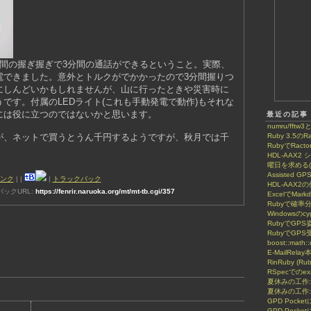
分間の握ぎ握ぎで3分間の通話ができるということ。実際、
電できました。意外とトルクがでかかったので3分間握りつ
にしんどいかもしれませんが、山に行ったときや災害時に
です。付属のLEDライト(これも手動発電で動作)もそれな
には役に立つのではないかと思います。
最近の記事
numru/fftw3
が、ネットで買うとうん千円するようですが、秋月では千
Ruby 3.5のRa
RubyでRactor
HDL-AAX
曜日を求める(8
Assisted GP
ンク
|
|
|
トラックバック
HDL-AAX2
ックURL:
https://fenrir.naruoka.org/mt/mt-tb.cgi/357
ExcelでMar
Rubyで確率
Windowsのcy
RubyでGP
RubyでGPS
boost::math::
E-MailRela
RinRuby (Ru
RSpecでのe
夏休みの工作
夏休みの工作:
GPD Poc
GPD Pock