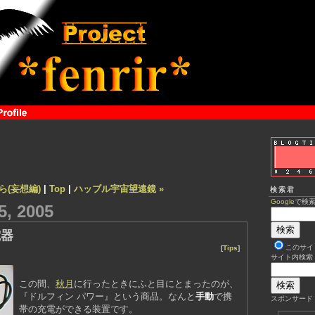
たら(妄想編)
|
Top
|
ハッブル宇宙望遠鏡 »
検索君
Google
で検
, 2005
電器
このサイ
[
Tips
]
サイト内検索
この間、
秋月
に行ったときにふと目にとまったのが、
『ドルフィン パワー』という商品。なんと
手動
で携
スポンサード
帯の充電ができる装置です。