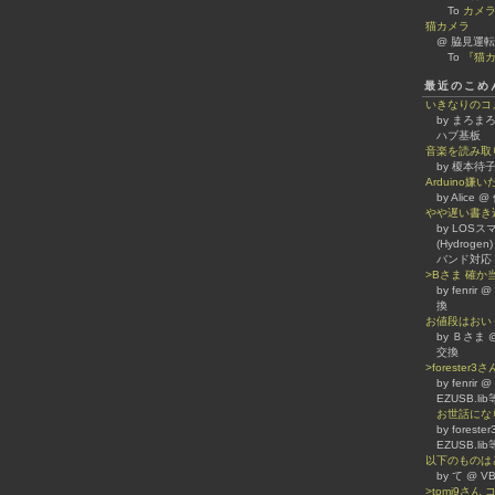
To
カメ
猫カメラ
@ 脇見運転
To
『猫カ
最近のこめ
いきなりのコ
by まろまろ
ハブ基板
音楽を読み取
by 榎本待子
Arduino
by Alice
やや遅い書き
by LOSスマホ
(Hydrogen)
バンド対応
>Bさま 確
by fenrir
換
お値段はおい
by Ｂさま @
交換
>forester
by fenrir
EZUSB.l
お世話になり
by forest
EZUSB.l
以下のものは
by て @
>tomi9さ