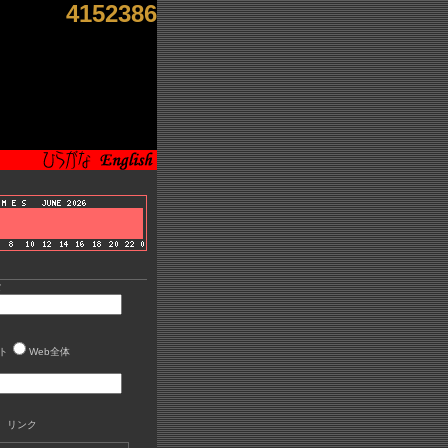
4152386
索
ト
Web全体
 リンク