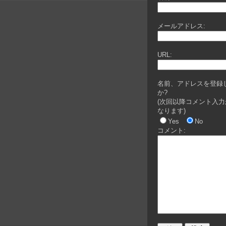
メールアドレス:
URL:
名前、アドレスを登録
か?
(次回以降コメント入力
なります)
Yes
No
コメント: