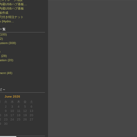
et 内蔵USBハブ基板…
t 内蔵USBハブ基板
板作成
穴付き特注ナット
x (Hydro…
一覧
(100)
2)
stem (308)
)
 (28)
tion (20)
ent (46)
だ～
June 2026
月
火
水
木
金
土
1
2
3
4
5
6
8
9
10
11
12
13
5
16
17
18
19
20
2
23
24
25
26
27
9
30