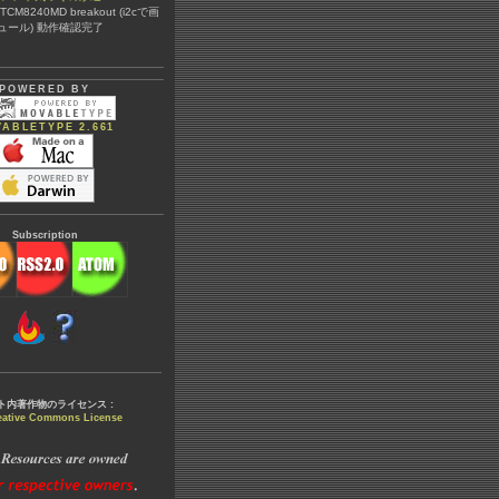
@ TCM8240MD breakout (i2cで画
ュール) 動作確認完了
POWERED BY
ABLETYPE 2.661
Subscription
ト内著作物のライセンス :