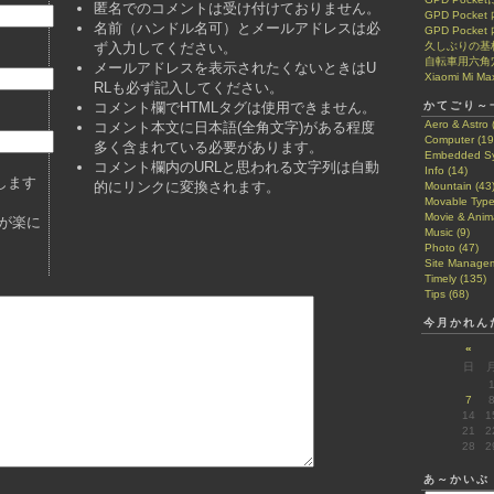
匿名でのコメントは受け付けておりません。
GPD Pock
名前（ハンドル名可）とメールアドレスは必
GPD Pocke
ず入力してください。
久しぶりの基
自転車用六角
メールアドレスを表示されたくないときはU
Xiaomi Mi Ma
RLも必ず記入してください。
コメント欄でHTMLタグは使用できません。
かてごり～
Aero & Astro 
コメント本文に日本語(全角文字)がある程度
Computer (19
多く含まれている必要があります。
Embedded Sy
コメント欄内のURLと思われる文字列は自動
Info (14)
します
的にリンクに変換されます。
Mountain (43
Movable Type
Movie & Anima
が楽に
Music (9)
Photo (47)
Site Managem
Timely (135)
Tips (68)
今月かれん
«
日
7
14
1
21
2
28
2
あ～かいぶ