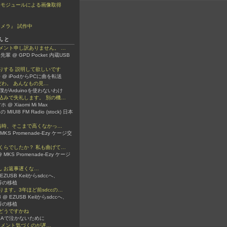
ラモジュールによる画像取得
メラ』 試作中
んと
メント申し訳ありません。 …
先輩 @ GPD Pocket 内蔵USB
りする 説明して欲しいです
 @ iPodからPCに曲を転送
嫌いだわ。 あんなもの見…
 @ 僕がArduinoを使わないわけ
込みで失礼します。 別の機…
 @ Xiaomi Mi Max
 の MIUI8 FM Radio (stock) 日本
か当時、そこまで高くなかっ…
 @ MKS Promenade-Ezy ケージ交
くらでしたか？ 私も曲げて…
 MKS Promenade-Ezy ケージ
3さん お返事遅くな…
 @ EZUSB Keilからsdccへ、
ib等の移植
ます。3年ほど前sdccの…
er3 @ EZUSB Keilからsdccへ、
ib等の移植
どうですかね
 VBAで泣かないために
ん コメント気づくのが遅…