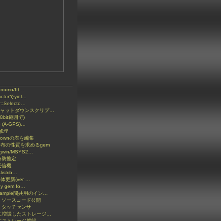
とnumo/fft…
ctorでyiel…
::Selecto…
2 シャットダウンスクリプ…
bit範囲で)
S (A-GPS)…
の修理
kdownの表を編集
分布の性質を求めるgem
gwin/MSYS2…
S姿勢推定
受信機
distrib…
y本体更新(ver …
by gem fo…
xample間共用のイン…
: ソースコード公開
 タッチセンサ
ketに増設したストレージ…
etにストレージ増設