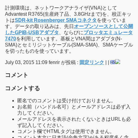
計測環境は、ネットワークアナライザ(VNA)として
Advantest R3765(生産終了品、3.8GHzまで)を、校正キッ
トは
SDR-kit Rosenberger SMAコネクタ
を使っていま
す。データの取り込みは、先日
オープンソースとして公開
したGPIB-USBアダプタ
、ならびに
プロッタエミュレータ
7470
を利用しています。基板とVNA間はアダプタ(N-
SMA)とセミリジットケーブル(SMA-SMA)、SMAケーブル
を切ったものを使っています。
July 03, 2015 11:09 fenrir が投稿 :
固定リンク
|
|
コメント
コメントする
匿名でのコメントは受け付けておりません。
お名前（ハンドル名可）とメールアドレスは必ず入
力してください。
メールアドレスを表示されたくないときはURLも必
ず記入してください。
コメント欄でHTMLタグは使用できません。
コメント本文に日本語(全角文字)がある程度多く含