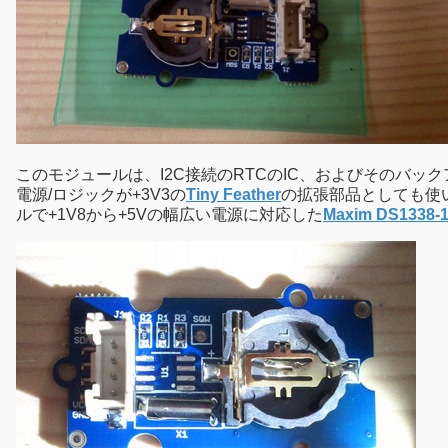
このモジュールは、I2C接続のRTCのIC、およびそのバ
電源/ロジックが+3V3の
Tiny Feather
の拡張部品としても使い
ルで+1V8から+5Vの幅広い電源に対応した
Maxim DS1338-