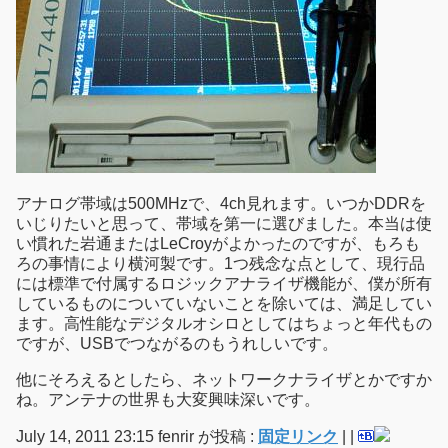
アナログ帯域は500MHzで、4ch見れます。いつかDDRを
いじりたいと思って、帯域を第一に選びました。本当は使
い慣れた岩通またはLeCroyがよかったのですが、もろも
ろの事情により横河製です。1つ残念な点として、現行品
には標準で付属するロジックアナライザ機能が、僕が所有
しているものについていないことを除いては、満足してい
ます。高性能なデジタルオシロとしてはちょっと年代もの
ですが、USBでつながるのもうれしいです。
他にそろえるとしたら、ネットワークナライザとかですか
ね。アンテナの世界も大変興味深いです。
July 14, 2011 23:15 fenrir が投稿 :
固定リンク
|
|