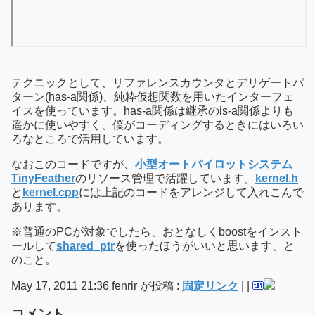
テクニックとして、リファレンスカウンタとデリゲートパ
ターン(has-a関係)、純粋仮想関数を用いたインターフェ
イスを使っています。has-a関係は継承のis-a関係よりも
遥かに使いやすく、僕がコーディングするときにはいろい
ろなところで活用しています。
なおこのコードですが、
小型オートパイロットシステム
TinyFeather
のリソース管理で活躍しています。
kernel.h
と
kernel.cpp
には上記のコードをアレンジして入れこんで
あります。
※普通のPCが対象でしたら、おとなしくboostをインスト
ールして
shared_ptr
を使ったほうがいいと思います、と
のこと。
May 17, 2011 21:36 fenrir が投稿 :
固定リンク
|
|
コメント