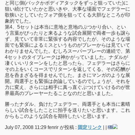
と同じ側(バックかボディアタックをずっと狙っていた)に
狙い続けていたかと思いきや、大事な場面でフェデラーに
歌狭いとしていたフォア側を狙ってくる大胆なところが印
象的でした。
第4、5セットは本当に意地と意地のぶつかり合い、とい
う言葉がぴったりと来るような試合展開で両者一歩も譲ら
ず、見ていて非常に緊張する内容でしたが、そのような場
面でも緊張によるミスというものがプレーからは見ていて
わかりませんでした。むしろスーパープレーの連続で、第
4セットのタイブレークは神かがっていました。ナダルが
凄くいいリターンをしたと思ったら、フェデラーはさらに
その上をいくコースでリターンを返してくる、その応酬が
息を呑まざるを得ませんでした。まさにマンガのような展
開。両選手とも緊張は勿論しているのでしょうが、それを
力に変え、さらには相手に真っ直ぐぶつけていけるのが世
界最高のプレーヤーたることなのだと思いました。
勝ったナダル、負けたフェデラー、両選手とも本当に素晴
らしい試合をしたことに拍手を送りたいと思います。これ
からもこのような試合を期待したいと思います。
July 07, 2008 11:29 fenrir が投稿 :
固定リンク
|
|