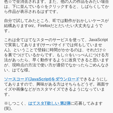
色☆で全消去されます。また、他の人の作品をみたい場合
は、下に並んでいる☆をクリックすると、しばらくしてか
ら作品が表示されるはずです。
自分で試してみたところ、IEでは動作がおかしいケースが
結構ありますorz。Firefoxだとだいたい大丈夫なようで
す。
これは全てはてなスターのサービスを使って、JavaScript
で実装してあります(サーバサイドでは何もしていませ
ん)。ということで登録に時間がかかるのは、それだけ☆
を裏でつけているからです。もし☆をいっぺんにつける方
法があったら、早く動作するように改良できると思います
が、現時点の方法で使い方が適切でなかったらごめんなさ
い、はてな様。
ソースコード(JavaScript)をダウンロード
できるようにし
てありますので、興味がある方はそちらもどうぞ。画面サ
イズや画像などがカスタマイズできるようになっていま
す。
※しつこく、
はてスタT欲しい 第2弾
に応募してみます
(笑)。