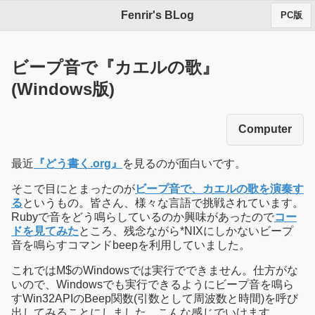
Fenrir's BLog
PC版
ビープ音で『カエルの歌』
(Windows版)
Computer
最近
『どう書く.org』
を見るのが面白いです。
そこで目にとまったのが
ビープ音で、カエルの歌を演奏す
る
というもの。皆さん、様々な言語で挑戦されています。
Rubyで音をどう鳴らしているのか興味があったので
コー
ドを見てみた
ところ、残念ながら*NIXにしかないビープ
音を鳴らすコマンドbeepを利用していました。
これではM$のWindowsでは実行でできません。仕方がな
いので、Windowsでも実行できるようにビープ音を鳴ら
すWin32APIのBeep関数(引数として周波数と時間)を呼び
出してみることにしました。こんな感じでいけます。