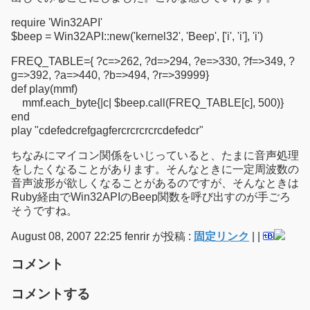
require 'Win32API'
$beep = Win32API::new('kernel32', 'Beep', ['i', 'i'], 'i')
FREQ_TABLE={ ?c=>262, ?d=>294, ?e=>330, ?f=>349, ?
g=>392, ?a=>440, ?b=>494, ?r=>39999}
def play(mmf)
mmf.each_byte{|c| $beep.call(FREQ_TABLE[c], 500)}
end
play "cdefedcrefgagfercrcrcrcrcdefedcr"
ちなみにマイコン関係をいじっていると、たまに音声処理
をしたくなることがあります。そんなときに一定周波数の
音声波形が欲しくなることがあるのですが、そんなときは
Ruby経由でWin32APIのBeep関数を呼び出すのが手ごろ
そうですね。
August 08, 2007 22:25 fenrir が投稿 :
固定リンク
|
|
コメント
コメントする