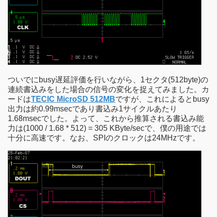
ついでにbusy遅延評価を行いながら、1セクタ(512byte)の
連続書込みをした場合の信号の変化を捉えてみました。カ
ードは
TECIC MicroSD 512MB
ですが、これによるとbusy
出力は約0.99msecであり書込み1サイクルあたり
1.68msecでした。よって、これから推算される書込み能
力は(1000 / 1.68 * 512) = 305 KByte/secで、僕の用途では
十分に高速です。なお、SPIのクロックは24MHzです。