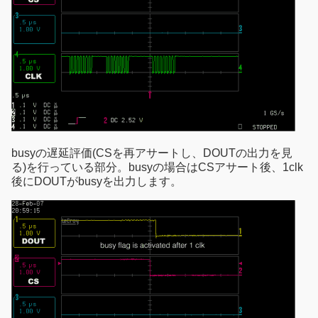
busyの遅延評価(CSを再アサートし、DOUTの出力を見
る)を行っている部分。busyの場合はCSアサート後、1clk
後にDOUTがbusyを出力します。