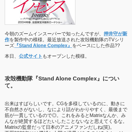
今朝のズームインスーパーで知ったんですが、
押井守が新
作
を製作中の模様。最近放送された攻殻機動隊のTVシリ
ーズ
『Stand Alone Complex』
をベースにした作品??
本日、
公式サイト
もオープンした模様。
攻殻機動隊『Stand Alone Complex』につい
て。
出来はすばらしいです。CGを多様しているのに、動きに
不自然さがないし、なにより話がわかりやすく、最後まで
筋が一貫しているので◎。これをみるとMatrixなんか、み
んなが絶賛するほどたいしたことないなと思えてくるな。
Matrixの監督だって日本のアニメファンだしね(笑)。