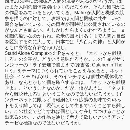
西暦2030年には機械と人間の境界があるのだろうか、は
たまた人間の個体識別はつくのだろうか、そんな疑問がこ
の作品をみているとわいてくる。Matrixが人間と機械の競
争を描くのに対して、攻殻では人間と機械の共生、いや、
競合を描いている、その両者が同時期に公開されているの
がなんとも面白い。もしかしたらよくいわれるように、文
化圏の違いなのかもね。欧米の国々はあくまで人間と自然
を区別するのに大して、日本では『八百万の神』と人間が
ともに身近な存在なわけだし。
Stand Alone ComplexのHPをみると、『ネットから離脱
しろ』の文字が。どういう意味だろうか。この作品がサリ
ンジャーの『ライ麦畑で捕まえて(原書名: Catcher In The
Lie)』をテーマにつくられていることを考えると、ネット
社会=インチキばかり、そのインチキとは個性の弱体化で
あり、なんとかして個を確立するには、『ネットから離脱
せよ』、ということなのか。だが、僕が思うに、『ネット
から離脱せよ??』ということなのではないだろうか。(イ
ンターネットに限らず情報網という広義の意味での)ネッ
トを切り離しては、現代人として生きていくことすら難し
い。この社会でどうすれば個として存在しつづけることが
出来るのか、この作品を通じて考えて欲しいというアンチ
テーゼな標語なのではないだろうか。