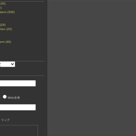
100)
)
tem (308)
(28)
tion (20)
nt (46)
ト
Web全体
 リンク