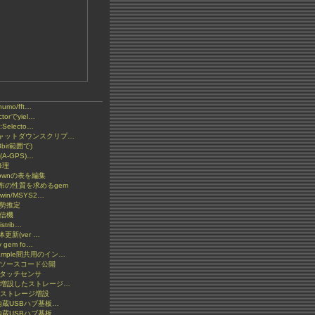
numo/fft…
torでyiel…
:Selecto…
 シャットダウンスクリプ…
bit範囲で)
 (A-GPS)…
修理
kdownの表を編集
分布の性質を求めるgem
gwin/MSYS2…
姿勢推定
受信機
istrib…
本体更新(ver …
y gem fo…
xample間共用のイン…
 ソースコード公開
 タッチセンサ
etに増設したストレージ…
etにストレージ増設
t 内蔵USBハブ基板…
t 内蔵USBハブ基板