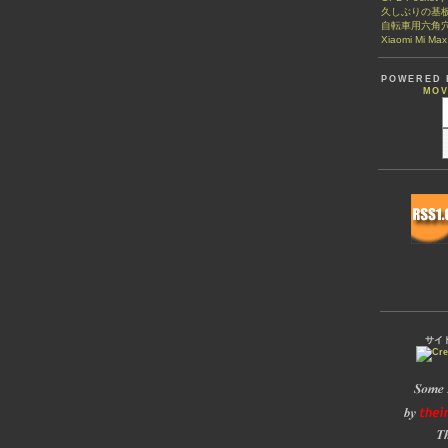
久しぶりの基
自転車用六角
Xiaomi Mi Ma
POWERED 
MOV
サイ