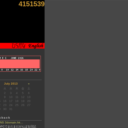
4151539
July 2013
»
月
火
水
木
金
土
2
3
4
5
6
9
10
11
12
13
5
16
17
18
19
20
2
23
24
25
26
27
9
30
31
kback
 3domain.hk…
のPCでまだまだがんばる日記