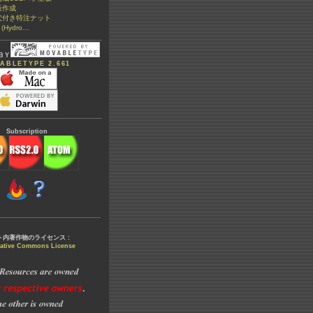
板作成
穴付き特注ナット
x (Hydro…
BY
ABLETYPE 2.661
Subscription
ト内著作物のライセンス :