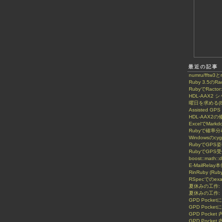
最近の記事
numru/fftw3と
Ruby 3.5のRac
RubyでRactor:
HDL-AAX2
曜日を求める(8
Assisted GPS
HDL-AAX2の
ExcelでMar
Rubyで確率
Windowsのcy
RubyでGPS
RubyでGPS
boost::math::d
E-MailRelay
RinRuby (Rub
RSpecでのe
夏休みの工作:
夏休みの工作:
GPD Pock
GPD Pock
GPD Pocke
GPD Pocke