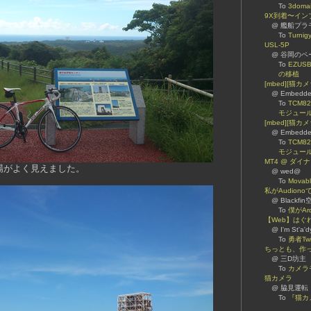
To
3dom
9X到着〜イン
@ 艦船プラ
To
Turn
USL-5P
@ 谷岡のページ 
To
EZUSB
の移植
[mbed][猫
@ Embed
To
TCM82
モジュール
[mbed][猫カメ
@ Embed
To
TCM82
モジュール
MT4 @ ダ
場がよく見えました。
@ wed@
To
Mova
私がAudionoで
@ Blackfin
To
僕がAr
【Web】はぐ
@ I'm St'a'd
To
勇者Twi
ちっとも、作
@ 三D坊主
To
カメラ
猫カメラ
@ 脇見運転
To
『猫カ