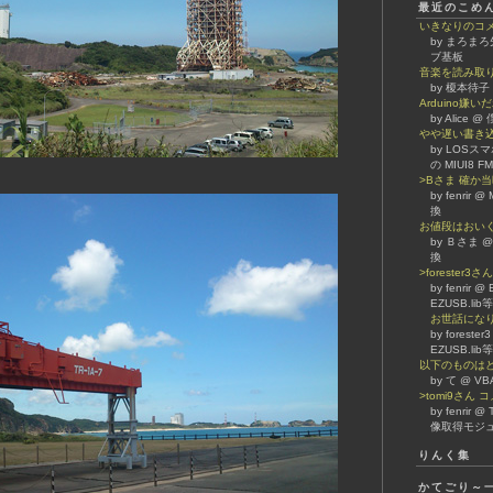
最近のこめ
いきなりのコ
by まろまろ先
ブ基板
音楽を読み取
by 榎本待子
Arduino嫌
by Alice
やや遅い書き
by LOSスマホ 
の MIUI8 F
>Bさま 確か
by fenrir
換
お値段はおい
by Ｂさま @
換
>forester
by fenrir 
EZUSB.li
お世話になりま
by foreste
EZUSB.li
以下のものは
by て @ 
>tomi9さん
by fenrir 
像取得モジュ
りんく集
かてごり～