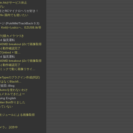
ain.hkがサービス休止
プレ
モとRCマイクロヘリが好き！
igy9x 国内でも使いたい
(PukiWiki/TrackBack 0.3)
 Keilからsdccへ、EZUSB.lib等
カメラ]猫カメラつづき
ded 脇見運転
40MD breakout (i2cで画像取得
) 動作確認完了
ラ]mbed + 猫…
ded 脇見運転
40MD breakout (i2cで画像取得
) 動作確認完了
イナミックで動く画像リサイ…
bleTypeのプラグイン作成(邦訳)
はなくBlackfi…
空挺団::Blog
duinoを使わないわけ
れメタルできたよー
ying English
tter Bot作りました
っていない
モジュールによる画像取得
メラ』 試作中