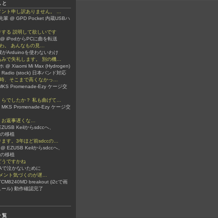
んと
メント申し訳ありません。 …
輩 @ GPD Pocket 内蔵USBハ
りする 説明して欲しいです
 @ iPodからPCに曲を転送
いだわ。 あんなもの見…
 @ 僕がArduinoを使わないわけ
込みで失礼します。 別の機…
@ Xiaomi Mi Max (Hydrogen)
M Radio (stock) 日本バンド対応
当時、そこまで高くなかっ…
 @ MKS Promenade-Ezy ケージ交
くらでしたか？ 私も曲げて…
 MKS Promenade-Ezy ケージ交
3さん お返事遅くな…
@ EZUSB Keilからsdccへ、
b等の移植
す。3年ほど前sdccの…
r3 @ EZUSB Keilからsdccへ、
b等の移植
どうですかね
VBAで泣かないために
 コメント気づくのが遅…
@ TCM8240MD breakout (i2cで画
ール) 動作確認完了
一覧