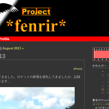
|
August 2013 »
13
かれんだ～
[
Photo
]
«
日
てきました。ロケットの射場を巡礼してきましたが、記録
1
います。
7
8
14
1
21
2
28
2
最近のTrac
ダイナミックDNS
@ 3年落ち