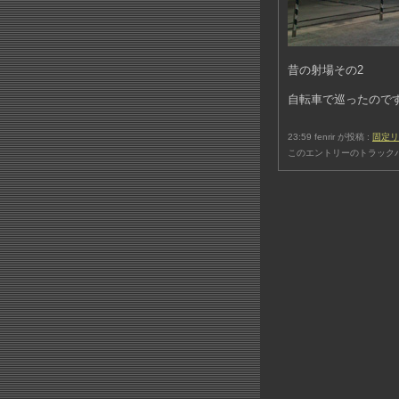
昔の射場その2
自転車で巡ったのです
23:59 fenrir が投稿 :
固定リ
このエントリーのトラックバ