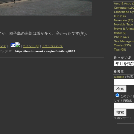
Aero & Astro (
Computer (192
Embedded Sys
Info (14)
Mountain (43)
Movable Type 
Movie & Anima
が、種子島の南部は坂が多く、辛かったです(笑)。
Music (9)
Photo (47)
Site Manageme
Timely (135)
ンク
|
|
|
コメント (0)
|
トラックバック
Tips (68)
ックURL:
https://fenrir.naruoka.org/mt/mt-tb.cgi/887
あ～かいぶ
検索君
Google
で検索
このサイ
サイト内検索
スポンサード