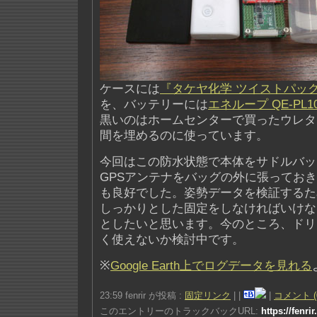
ケースには
『タケヤ化学 ツイストパック3 T
を、バッテリーには
エネループ QE-PL1
黒いのはホームセンターで買ったウレタ
間を埋めるのに使っています。
今回はこの防水状態で本体をサドルバッ
GPSアンテナをバッグの外に張っておき
も良好でした。姿勢データを検証するた
しっかりとした固定をしなければいけな
としたいと思います。今のところ、ドリ
く使えないか検討中です。
※
Google Earth上でログデータを見れる
23:59 fenrir が投稿 :
固定リンク
|
|
|
コメント (
このエントリーのトラックバックURL:
https://fenri