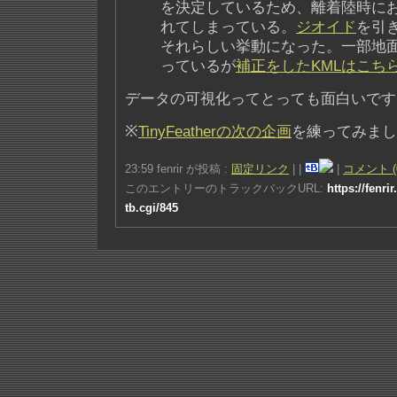
を決定しているため、離着陸時に
れてしまっている。
ジオイド
を引
それらしい挙動になった。一部地
っているが
補正をしたKMLはこち
データの可視化ってとっても面白いです
※
TinyFeatherの次の企画
を練ってみまし
23:59 fenrir が投稿 :
固定リンク
|
|
|
コメント (
このエントリーのトラックバックURL:
https://fenri
tb.cgi/845