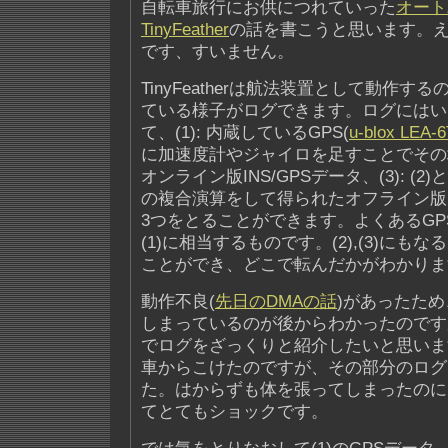
自転車旅行にお供につれていった
オート
TinyFeather
の話を書こうと思います。
です、すいません。
TinyFeatherは航法装置として動作
ている様子がログできます。ログにはい
て、(1): 内蔵しているGPS(
u-blox LEA-6
に加速度計やジャイロを足すことでその
オンライン版INS/GPSデータ、(3): (
の複合演算をして得られたオフライン版IN
3つをとることができます。よくあるGP
(1)に相当するものです。(2),(3)にも
ことができ、どこで転んだかがわかります
動作不良(
先日のDMAの話
)があったた
しまっているのが後からわかったのです
でログをざっくりと紹介したいと思いま
車からこけたのですが、その部分のログ
た。はからずも体を張ってしまったのに
てとてもショックです。