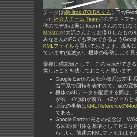
データは
@HirakuTOIDA くん
にTinyFe
った
社会人チーム Team-F
のテストフラ
体のモデルは実はTeam-Fさんのではな
Meister
の大沢さんよりお借りしたもの
みなさんのPCでも表示できるようGoogle
KMLファイル
を置いておきます。高度に
ています(後述)が、機体の姿勢はよく
最後に備忘録として、この表示ができる
労したことを残しておこうと思います。
Google Earthの回転座標系は
右手系で回転を表すので、値の変
機体の3Dデータを配置する際は、Sket
が右、+Y(緑)が前方、+Zが上方
上記の事柄は
KML ReferenceのMo
てある。
Google Earthの高さの概念は、
る回転楕円体を基準としてゼロを
らしい。前述のKMLファイルはそ