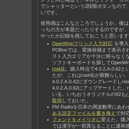
でシャッターという2段階ボタンなので
いです。
使用感はこんなところでしょうか。後は
っちの方が本題だったりするのですが、
やったか記録を残しておこうと思います
OpenWnnフリック入力対応
を導入
POBoxでは、変換候補まで表示
スト入力エリアが十分に映らなく
ソフトキーボードを探してOpenW
root化
。購入時点で4.0.2.A.0.6
たが、これはroot化が困難らしい
4.0.2.A.0.42にダウングレードしr
4.0.2.A.0.62にアップデートした
いる。いちおうオリジナルの62も
取得
しておいた。
FM Radioを日本の周波数帯にあ
ある設定ファイルを書き換え
で対
フォントをメイリオに
変えた。購
では漢字が一部異なることに違和