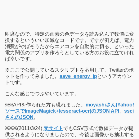
即席なので、特定の画素の色データを読み込んで数値に変
換するといういい加減なコードです。ですが例えば、電力
消費がやばそうだからエアコンを自動的に切る、といった
電力関係のアプリを作ろうとしている方のお役に立てけれ
ば幸いです。
※ここで公開しているスクリプトを応用して、Twitterのボ
ットを作ってみました。
save_energy_jp
というアカウン
トです。
こんな感じでつぶやいています。
※※APIを作られた方も現れました。
moyashiさん(Yahoo!
ソースでImageMagick+tesseract-ocr)のJSON API
、
ssci
さんのJSON
。
※※※(2011/3/24)
元サイト
でもCSV形式で数値データが提
供されるようになりましたので、今後は画像から抽出する