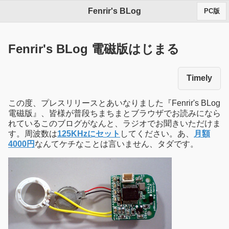
Fenrir's BLog
PC版
Fenrir's BLog 電磁版はじまる
Timely
この度、プレスリリースとあいなりました『Fenrir's BLog
電磁版』、皆様が普段ちまちまとブラウザでお読みになら
れているこのブログがなんと、ラジオでお聞きいただけま
す。周波数は
125KHzにセット
してください。あ、
月額
4000円
なんてケチなことは言いません、タダです。