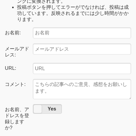
ンクに変換されます。
投稿ボタンを押してエラーがでなければ、投稿は成
功しています。反映されるまでには少し時間がかか
ります。
お名前:
メールアド
レス:
URL:
コメント:
No
Yes
お名前、ア
ドレスを登
録します
か?