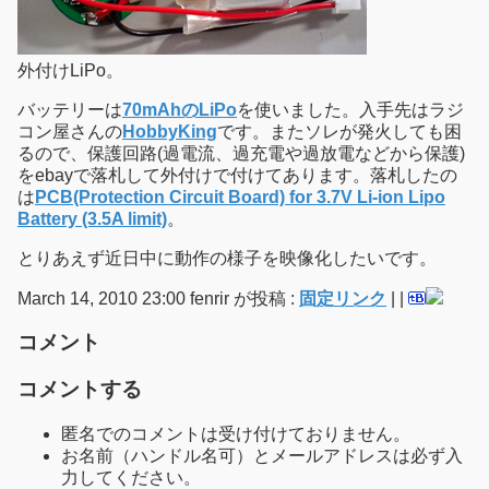
外付けLiPo。
バッテリーは
70mAhのLiPo
を使いました。入手先はラジ
コン屋さんの
HobbyKing
です。またソレが発火しても困
るので、保護回路(過電流、過充電や過放電などから保護)
をebayで落札して外付けで付けてあります。落札したの
は
PCB(Protection Circuit Board) for 3.7V Li-ion Lipo
Battery (3.5A limit)
。
とりあえず近日中に動作の様子を映像化したいです。
March 14, 2010 23:00 fenrir が投稿 :
固定リンク
|
|
コメント
コメントする
匿名でのコメントは受け付けておりません。
お名前（ハンドル名可）とメールアドレスは必ず入
力してください。