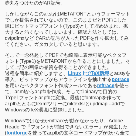
赤丸をつけたのがAR記号。
しかしながらこのar.styはMETAFONTというフォーマット
でしか提供されていないので、このままだとPDFにした
際にビットマップフォント(Type3)として埋め込まれ、拡
大すると汚くなってしまいます。確認方法としては、
dvipdfmxなどでARの記号が入ったPDFを作り拡大してみ
てください。ガタカタしていると思います。
そこで一念発起してPDFでも綺麗に表示可能なベクタフ
ォント(Type1)をMETAFONTから作ることにしました。そ
して上記の画像の品質を得ることができました。
過程を簡単に紹介しますと、
Linux上でTeX環境
とar.styを
導入、ビットマップからアウトラインを抽出する
potrace
を用いたベクタフォント作成ツールである
mftrace
を使っ
て、ar.mfからar.pfaを作成、そしてt1binaryで目的の
TYpe1フォントar.pfbに変換。最後にfontmapを作って
ar.pfbとともにtexmfツリーにmktexlsrとupdmap --addで
WindowsのTeX環境に登録しました。
Windowsではなぜかmftraceが動かなかったり、Adobe
Readerで『フォントが抽出できないエラー』が発生した
(
fontforge
を使ってar.pfbの文字コードマップが0から全て