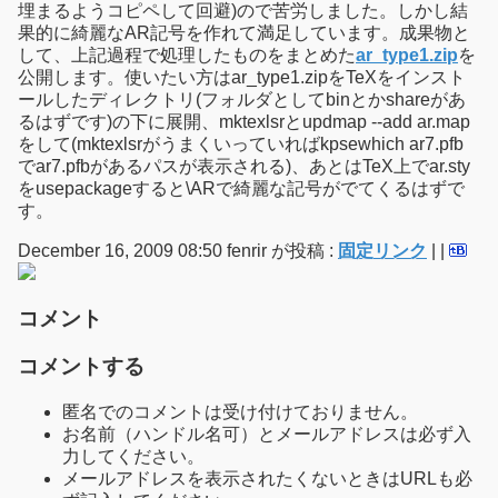
埋まるようコピペして回避)ので苦労しました。しかし結
果的に綺麗なAR記号を作れて満足しています。成果物と
して、上記過程で処理したものをまとめた
ar_type1.zip
を
公開します。使いたい方はar_type1.zipをTeXをインスト
ールしたディレクトリ(フォルダとしてbinとかshareがあ
るはずです)の下に展開、mktexlsrとupdmap --add ar.map
をして(mktexlsrがうまくいっていればkpsewhich ar7.pfb
でar7.pfbがあるパスが表示される)、あとはTeX上でar.sty
をusepackageすると\ARで綺麗な記号がでてくるはずで
す。
December 16, 2009 08:50 fenrir が投稿 :
固定リンク
|
|
コメント
コメントする
匿名でのコメントは受け付けておりません。
お名前（ハンドル名可）とメールアドレスは必ず入
力してください。
メールアドレスを表示されたくないときはURLも必