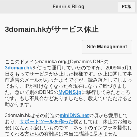
Fenrir's BLog
PC版
3domain.hkがサービス休止
Site Management
ここのドメインnaruoka.orgはDynamics DNSの
3domain.hk
を使って運用していたのですが、2009年5月1
日をもってサービスが休止した模様です。休止に関して事
前通告のメールがあったようですが、読み落としてしまっ
ており、IPが引けなくなった今現在になって気づきまし
た。急いで別のDDNSの
MyDNS.jp
に移行してみたところ
です。もし不具合などありましたら、教えていただけると
助かります。
3domain.hkはその前進の
miniDNS.net
の頃から愛用して
おり、
サポートツールを作った
僕としては、休止のお知ら
せはなんとも寂しいものです。ネットのインフラを提供し
てくれる方たちの有難さは本当に感謝に尽きません。