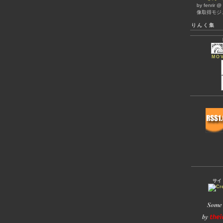
by fenrir 
像取得モジ
りんく集
MOV
サイ