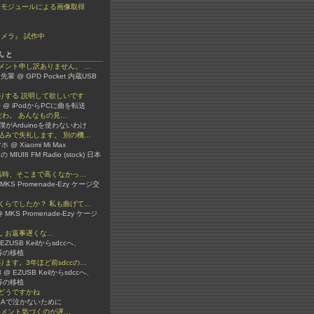
ラモジュールによる画像取得
メラ』 試作中
んと
メント申し訳ありません。 …
先輩 @ GPD Pocket 内蔵USB
りする 説明して欲しいです
 @ iPodからPCに曲を転送
嫌いだわ。 あんなもの見…
 @ 僕がArduinoを使わないわけ
込みで失礼します。 別の機…
 @ Xiaomi Mi Max
 の MIUI8 FM Radio (stock) 日本
か当時、そこまで高くなかっ…
 @ MKS Promenade-Ezy ケージ交
くらでしたか？ 私も曲げて…
 MKS Promenade-Ezy ケージ
3さん お返事遅くな…
 @ EZUSB Keilからsdccへ、
ib等の移植
ます。3年ほど前sdccの…
er3 @ EZUSB Keilからsdccへ、
ib等の移植
どうですかね
 VBAで泣かないために
ん コメント気づくのが遅…