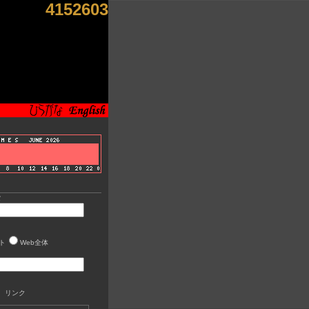
4152603
索
ト
Web全体
 リンク