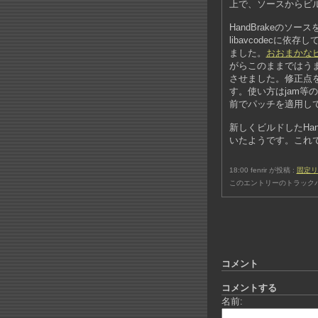
上で、ソースからビ
HandBrakeのソ
libavcodecに
ました。
おおまかなビ
がらこのままではう
させました。修正点
す。使い方はjam等の
前でパッチを適用し
新しくビルドしたHan
いたようです。これで
18:00 fenrir が投稿 :
固定リ
このエントリーのトラックバ
コメント
コメントする
名前: