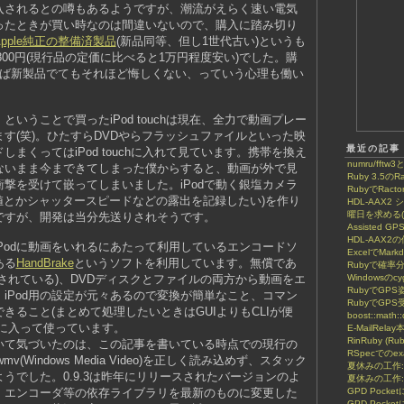
入されるとの噂もあるようですが、潮流がえらく速い電気
ったときが買い時なのは間違いないので、購入に踏み切り
Apple純正の整備済製品
(新品同等、但し1世代古い)というも
3,800円(現行品の定価に比べると1万円程度安い)でした。購
れば新製品でてもそれほど悔しくない、っていう心理も働い
いうことで買ったiPod touchは現在、全力で動画プレー
す(笑)。ひたすらDVDやらフラッシュファイルといった映
最近の記事
まくってはiPod touchに入れて見ています。携帯を換え
numru/fftw3
ないまま今まできてしまった僕からすると、動画が外で見
Ruby 3.5のRa
撃を受けて嵌ってしまいました。iPodで動く銀塩カメラ
RubyでRactor
値とかシャッタースピードなどの露出を記録したい)を作り
HDL-AAX
曜日を求める(8
ですが、開発は当分先送りされそうです。
Assisted GP
HDL-AAX2
Podに動画をいれるにあたって利用しているエンコードソ
ExcelでMar
ある
HandBrake
というソフトを利用しています。無償であ
Rubyで確率
されている)、DVDディスクとファイルの両方から動画をエ
Windowsのcy
RubyでGP
iPod用の設定が元々あるので変換が簡単なこと、コマン
RubyでGPS
きること(まとめて処理したいときはGUIよりもCLIが便
boost::math::
気に入って使っています。
E-MailRela
RinRuby (Ru
いて気づいたのは、この記事を書いている時点での現行の
RSpecでのe
mv(Windows Media Video)を正しく読み込めず、スタック
夏休みの工作
うでした。0.9.3は昨年にリリースされたバージョンのよ
夏休みの工作:
、エンコーダ等の依存ライブラリを最新のものに変更した
GPD Poc
GPD Pock