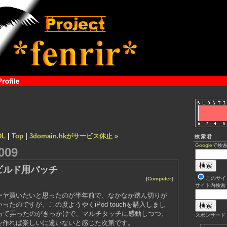
L
|
Top
|
3domain.hkがサービス休止 »
検索君
Google
で検
009
eのビルド用パッチ
このサイ
[
Computer
]
サイト内検索
レーヤ買いたいと思ったのが半年前で、なかなか踏ん切りが
たのですが、この度ようやくiPod touchを購入しまし
reに行って弄ったのがきっかけで、マルチタッチに感動しつつ、
スポンサード
を作れば楽しいに違いないと感じた次第です。