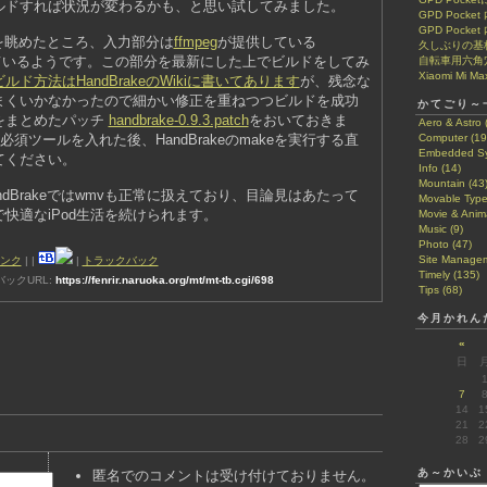
ルドすれば状況が変わるかも、と思い試してみました。
GPD Pock
GPD Pocke
ースを眺めたところ、入力部分は
ffmpeg
が提供している
久しぶりの基
依存しているようです。この部分を最新にした上でビルドをしてみ
自転車用六角
Xiaomi Mi Ma
ルド方法はHandBrakeのWikiに書いてあります
が、残念な
まくいかなかったので細かい修正を重ねつつビルドを成功
かてごり～
をまとめたパッチ
handbrake-0.9.3.patch
をおいておきま
Aero & Astro 
必須ツールを入れた後、HandBrakeのmakeを実行する直
Computer (19
Embedded Sy
てください。
Info (14)
Mountain (43
dBrakeではwmvも正常に扱えており、目論見はあたって
Movable Type
快適なiPod生活を続けられます。
Movie & Anima
Music (9)
Photo (47)
Site Managem
ンク
|
|
|
トラックバック
Timely (135)
ックURL:
https://fenrir.naruoka.org/mt/mt-tb.cgi/698
Tips (68)
今月かれん
«
日
7
14
1
21
2
28
2
あ～かいぶ
匿名でのコメントは受け付けておりません。