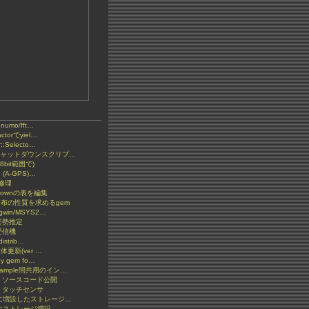
とnumo/fft…
ctorでyiel…
::Selecto…
2 シャットダウンスクリプ…
bit範囲で)
S (A-GPS)…
の修理
kdownの表を編集
分布の性質を求めるgem
gwin/MSYS2…
S姿勢推定
受信機
distrib…
y本体更新(ver …
by gem fo…
xample間共用のイン…
: ソースコード公開
 タッチセンサ
ketに増設したストレージ…
etにストレージ増設