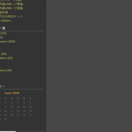
et 内蔵USBハブ基板…
t 内蔵USBハブ基板
板作成
穴付き特注ナット
x (Hydro…
一覧
(100)
2)
stem (308)
)
 (28)
tion (20)
ent (46)
だ～
June 2026
月
火
水
木
金
土
1
2
3
4
5
6
8
9
10
11
12
13
5
16
17
18
19
20
2
23
24
25
26
27
9
30