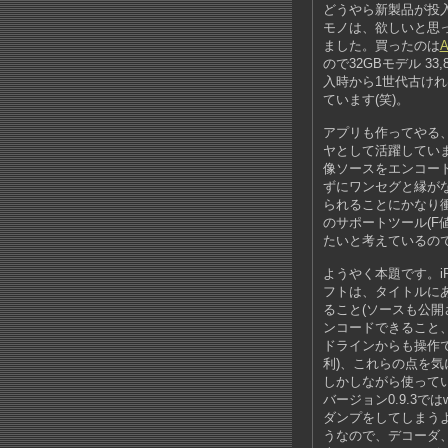
どうやら新製品が投
モノは、欲しいと思
ました。買ったのは
ので32GBモデル 3
入時から1世代古け
ています(笑)。
アプリも作ってやる、と
ヤとして活躍していま
像ソースをエンコードし
ずにワンセグと縁が
られることにかなり衝
のサポートツール(F
たいと考えているの
ようやく本題です。i
フトは、タイトルに
ること(ソースも公開
ンコードできること、
ドラインからも操作で
利)、これらの点を
しかしながら使って
バージョン0.9.3ではw
ダンプをしてしまうよ
うなので、デコーダ