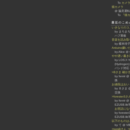
To
カメ
猫カメラ
@ 脇見運転
To
『猫カ
最近のこめ
いきなりのコ
by まろまろ
ハブ基板
音楽を読み取
by 榎本待子
Arduino
by Alice
やや遅い書き
by LOSスマホ
(Hydrogen)
バンド対応
>Bさま 確
by fenrir
換
お値段はおい
by Ｂさま @
交換
>forester
by fenrir
EZUSB.l
お世話になり
by forest
EZUSB.l
以下のものは
by て @
>tomi9さ