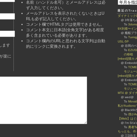
名前（ハンドル名可）とメールアドレスは必
ず入力してください。
最近のTrac
メールアドレスを表示されたくないときはU
ダイナミックDNS
RLも必ず記入してください。
@ 3年落
コメント欄でHTMLタグは使用できません。
To
3dom
9X到着〜イ
コメント本文に日本語(全角文字)がある程度
@ 艦船プ
多く含まれている必要があります。
To
Turn
コメント欄内のURLと思われる文字列は自動
USL-5P
します
的にリンクに変換されます。
@ 谷岡のページ 
To
EZUS
の移植
が楽に
[mbed][猫
@ Embed
To
TCM8
モジュー
[mbed][猫カ
@ Embed
To
TCM8
モジュー
MT4 @ ダ
@ wed@
To
Mova
私がAudiono
@ Blackfi
To
僕がA
【Web】は
@ I'm St'a'
To
勇者Tw
ちっとも、作
@ 三D坊主