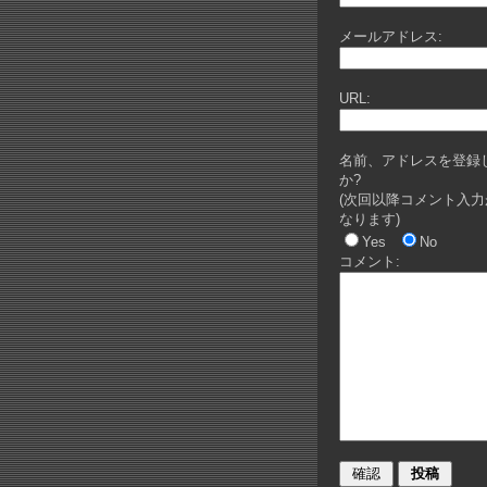
メールアドレス:
URL:
名前、アドレスを登録
か?
(次回以降コメント入力
なります)
Yes
No
コメント: