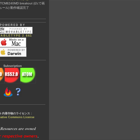
@ TCM8240MD breakout (i2cで画
ュール) 動作確認完了
POWERED BY
ABLETYPE 2.661
Subscription
ト内著作物のライセンス :