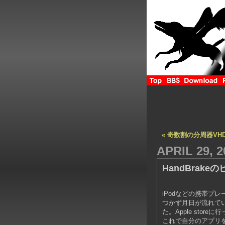
« 奇数割の分周器VHD
APRIL 29, 2
HandBrak
iPodなどの携帯プ
つかず月日が流れていっ
た。Apple sto
これで自分のアプリ