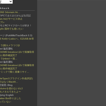
kback
 3domain.hk…
ちのPCでまだまだがんばる日記
ain.hkがサービス休止
ンプレ
ラモとRCマイクロヘリが好き！
igy9x 国内でも使いたい
(PukiWiki/TrackBack 0.3)
B Keilからsdccへ、EZUSB.lib等
カメラ]猫カメラつづき
ded 脇見運転
240MD breakout (i2cで画像取得
ル) 動作確認完了
メラ]mbed + 猫…
ded 脇見運転
240MD breakout (i2cで画像取得
ル) 動作確認完了
イナミックで動く画像リサイ…
bleTypeのプラグイン作成(邦訳)
ではなくBlackfi…
n空挺団::Blog
rduinoを使わないわけ
ぐれメタルできたよー
dying English
itter Bot作りました
っていない