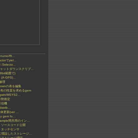
とnumo/fft…
ctorでyiel…
::Selecto…
2 シャットダウンスクリプ…
bit範囲で)
S (A-GPS)…
の修理
kdownの表を編集
分布の性質を求めるgem
gwin/MSYS2…
S姿勢推定
受信機
distrib…
y本体更新(ver …
by gem fo…
xample間共用のイン…
: ソースコード公開
 タッチセンサ
ketに増設したストレージ…
etにストレージ増設