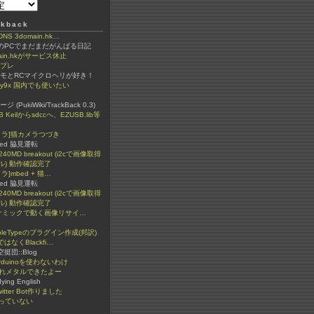
kback
 3domain.hk…
ちのPCでまだまだがんばる日記
ain.hkがサービス休止
ンプレ
ラモとRCマイクロヘリが好き！
igy9x 国内でも使いたい
(PukiWiki/TrackBack 0.3)
B Keilからsdccへ、EZUSB.lib等
カメラ]猫カメラつづき
ded 脇見運転
240MD breakout (i2cで画像取得
ル) 動作確認完了
メラ]mbed + 猫…
ded 脇見運転
240MD breakout (i2cで画像取得
ル) 動作確認完了
イナミックで動く画像リサイ…
bleTypeのプラグイン作成(邦訳)
ではなくBlackfi…
n空挺団::Blog
rduinoを使わないわけ
ぐれメタルできたよー
dying English
itter Bot作りました
っていない