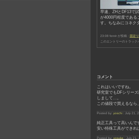
早速、ZHとDF13
が4000円程度であ
す。ちなみにコネク
23:08 fenrir が投稿 :
固定リ
このエントリーのトラックバ
コメント
これはいいですね。
研究室でもDFシリー
しまして…。
この値段で買えるなら
Posted by:
yoschi
: July 21,
純正工具って高いんです
安い特殊工具ができれ
Posted by:
yosuke
: July 21,