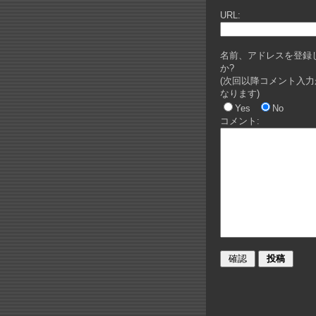
URL:
名前、アドレスを登録
か?
(次回以降コメント入力
なります)
Yes
No
コメント: