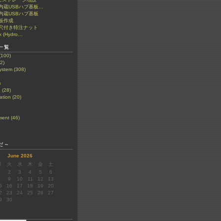
et 内蔵USBハブ基板…
t 内蔵USBハブ基板
板作成
穴付き特注ナット
x (Hydro…
一覧
(100)
2)
stem (308)
)
 (28)
tion (20)
ent (46)
だ～
June 2026
月
火
水
木
金
土
1
2
3
4
5
6
8
9
10
11
12
13
5
16
17
18
19
20
2
23
24
25
26
27
9
30