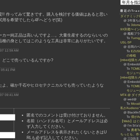
最近のTrac
!! 作ってみて驚きです。購入を検討する価値はあると思い
ダイナミックDNS
用を希望でしたら4Fへどうぞ(笑)
@ 3年落
To
3dom
9X到着〜イ
@ 艦船プ
ーカー純正品は高いんですよ…。大量生産するのならいいの
To
Turn
品種の身としてはこのような工具は非常にありがたいです。
USL-5P
@ 谷岡のページ 
007 12:59 AM
To
EZUS
の移植
。どこで売っているんですか?
[mbed][猫
@ Embed
To
TCM8
7 05:41 PM
モジュー
[mbed][猫カ
@ Embed
たよ、確か千石やヒロセテクニカルでも売っていたような
To
TCM8
モジュー
007 09:41 AM
MT4 @ ダ
@ wed@
To
Mova
私がAudiono
@ Blackfi
匿名でのコメントは受け付けておりません。
To
僕がA
名前（ハンドル名可）とメールアドレスは必
【Web】は
@ I'm St'a'
ず入力してください。
To
勇者Tw
メールアドレスを表示されたくないときはU
ちっとも、作
RLも必ず記入してください。
@ 三D坊主