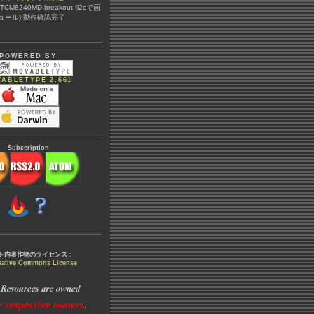
@ TCM8240MD breakout (i2cで画
ュール) 動作確認完了
POWERED BY
ABLETYPE 2.661
Subscription
ト内著作物のライセンス :