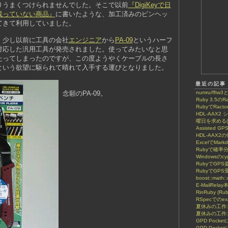
りうまくつけられませんでした。そこで以前
『DigiKeyで日
載っていない商品』
に書いたような、加工済みのピンヘッ
てきて利用していました。
、少し以前に工具の会社
エンジニア
から
PA-09
というハーフ
対応した汎用工具が発売されました。使ってみたいなと思
たってしまったのですが、この度ようやくケーブルの長さ
という欲望に駆られて晴れて入手する運びとなりました。
最近の記事
念願のPA-09。
numru/fftw3
Ruby 3.5のRa
RubyでRactor
HDL-AAX
曜日を求める(8
Assisted GP
HDL-AAX2
ExcelでMar
Rubyで確率
Windowsのcy
RubyでGP
RubyでGPS
boost::math::
E-MailRela
RinRuby (Ru
RSpecでのe
夏休みの工作
夏休みの工作:
GPD Poc
GPD Pock