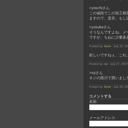
>yoschiさん
この値段でこの加工精度
ますので、是非。もし試
>yosukeさん
そうなんですよね、メ
ですが、ちねに少量多
Posted by:
fenrir
: July 22, 2
欲しいですねぇ、これ
Posted by:
rui
: July 27, 200
>ruiさん
ネジの西川で買いまし
Posted by:
fenrir
: July 28, 2
コメントする
名前:
メールアドレス: