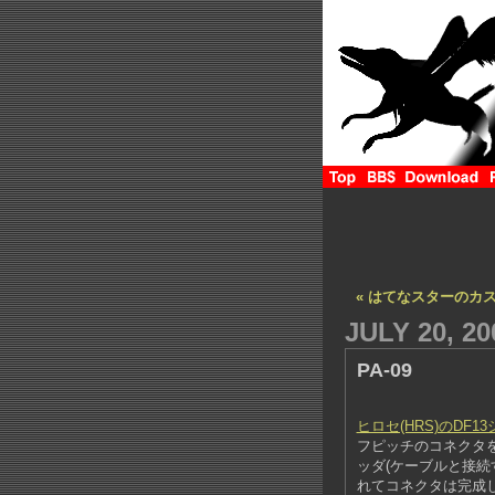
« はてなスターのカ
JULY 20, 20
PA-09
ヒロセ(HRS)のDF1
フピッチのコネクタ
ッダ(ケーブルと接
れてコネクタは完成