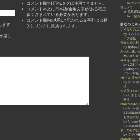
コメント欄でHTMLタグは使用できません。
To
カメ
猫カメラ
コメント本文に日本語(全角文字)がある程度
@ 脇見運転
多く含まれている必要があります。
To
『猫カ
コメント欄内のURLと思われる文字列は自動
します
最近のこめ
的にリンクに変換されます。
いきなりのコ
by まろまろ
が楽に
ハブ基板
音楽を読み取
by 榎本待子
Arduino
by Alice
やや遅い書き
by LOSスマホ
(Hydrogen)
バンド対応
>Bさま 確
by fenrir
換
お値段はおい
by Ｂさま @
交換
>forester
by fenrir
EZUSB.l
お世話になり
by forest
EZUSB.l
以下のものは
by て @
>tomi9さ