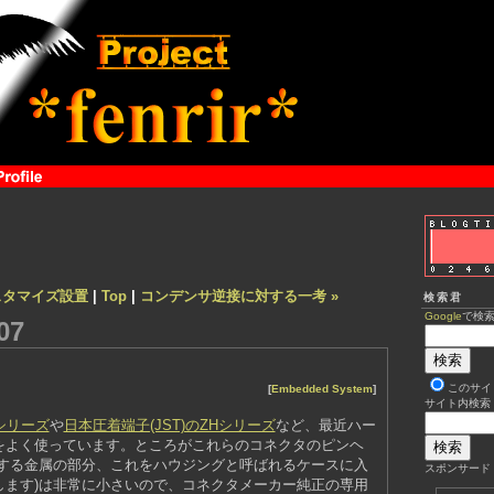
スタマイズ設置
|
Top
|
コンデンサ逆接に対する一考 »
検索君
Google
で検
07
このサイ
[
Embedded System
]
サイト内検索
3シリーズ
や
日本圧着端子(JST)のZHシリーズ
など、最近ハー
をよく使っています。ところがこれらのコネクタのピンヘ
続する金属の部分、これをハウジングと呼ばれるケースに入
スポンサード
します)は非常に小さいので、コネクタメーカー純正の専用