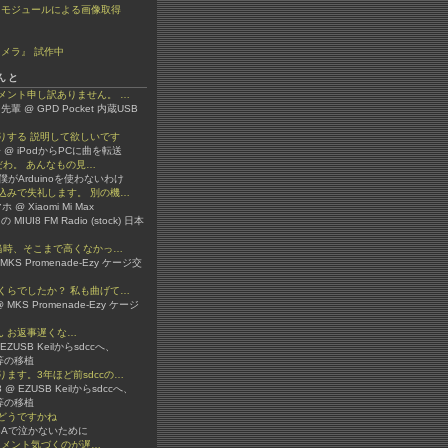
ラモジュールによる画像取得
メラ』 試作中
んと
メント申し訳ありません。 …
先輩 @ GPD Pocket 内蔵USB
りする 説明して欲しいです
 @ iPodからPCに曲を転送
嫌いだわ。 あんなもの見…
 @ 僕がArduinoを使わないわけ
込みで失礼します。 別の機…
 @ Xiaomi Mi Max
 の MIUI8 FM Radio (stock) 日本
か当時、そこまで高くなかっ…
 @ MKS Promenade-Ezy ケージ交
くらでしたか？ 私も曲げて…
 MKS Promenade-Ezy ケージ
3さん お返事遅くな…
 @ EZUSB Keilからsdccへ、
ib等の移植
ます。3年ほど前sdccの…
er3 @ EZUSB Keilからsdccへ、
ib等の移植
どうですかね
 VBAで泣かないために
ん コメント気づくのが遅…