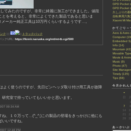
GPD Pock
GPD Pocke
で試してみたのですが、非常に綺麗に加工ができました。値段
久しぶりの基
ることを考えると、非常によくできた製品であると思いま
自転車用六角
Xiaomi Mi Ma
タメーカー純正工具は10万円くらいするようです…。
かてごり～
Aero & Astro 
ンク
|
|
|
トラックバック
Computer (19
ックURL:
https://fenrir.naruoka.org/mt/mt-tb.cgi/580
Embedded Sy
Info (14)
Mountain (43
Movable Type
Movie & Anima
Music (9)
Photo (47)
Site Managem
Timely (135)
Tips (68)
今月かれん
ズはよく使うのですが、先日ピンヘッダ取り付け用工具が故障
«
、研究室で持っていてもいいかと思います。
日
7
 2007 09:34 AM
14
1
21
2
ね、１０万って…(^_^;)この製品の登場をきっかけに他にも
28
2
ばいいですね。
あ～かいぶ
 2007 12:48 PM