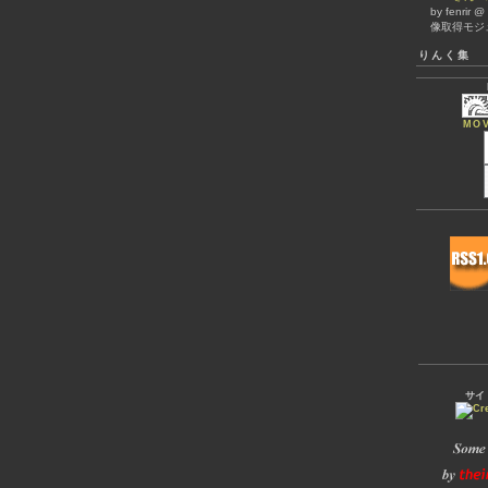
by fenrir 
像取得モジ
りんく集
MOV
サイ