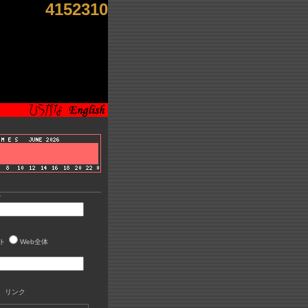
4152310
索
ト
Web全体
 リンク