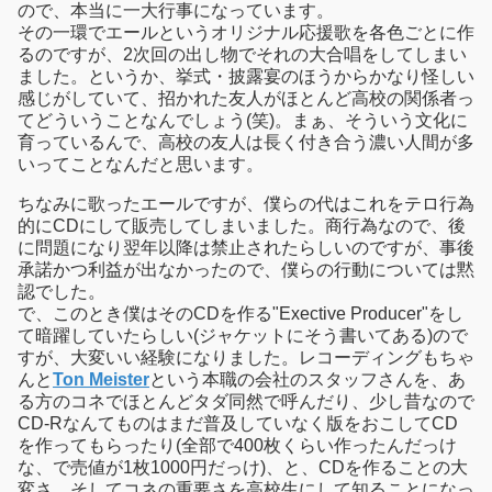
ので、本当に一大行事になっています。
その一環でエールというオリジナル応援歌を各色ごとに作
るのですが、2次回の出し物でそれの大合唱をしてしまい
ました。というか、挙式・披露宴のほうからかなり怪しい
感じがしていて、招かれた友人がほとんど高校の関係者っ
てどういうことなんでしょう(笑)。まぁ、そういう文化に
育っているんで、高校の友人は長く付き合う濃い人間が多
いってことなんだと思います。
ちなみに歌ったエールですが、僕らの代はこれをテロ行為
的にCDにして販売してしまいました。商行為なので、後
に問題になり翌年以降は禁止されたらしいのですが、事後
承諾かつ利益が出なかったので、僕らの行動については黙
認でした。
で、このとき僕はそのCDを作る"Exective Producer"をし
て暗躍していたらしい(ジャケットにそう書いてある)ので
すが、大変いい経験になりました。レコーディングもちゃ
んと
Ton Meister
という本職の会社のスタッフさんを、あ
る方のコネでほとんどタダ同然で呼んだり、少し昔なので
CD-Rなんてものはまだ普及していなく版をおこしてCD
を作ってもらったり(全部で400枚くらい作ったんだっけ
な、で売値が1枚1000円だっけ)、と、CDを作ることの大
変さ、そしてコネの重要さを高校生にして知ることになっ