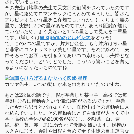
されていました。
その先生は地学の先生で天文部の顧問をされていたのです
が、星に絡めてロマンチックにまとめてきました。皆さん
アルビレオという星をご存知でしょうか。はくちょう座の
星で、実際は2つの星があるのですが、あまり距離が離れ
ていないため、よく見ないと1つの星として見える二重星
です。(詳しくは
Wikipediaのアルビレオ
をどうぞ)
で、この2つの星ですが、片方は金色、もう片方は青い星
と非常にコントラストが美しい星です。それに絡めて、夫
婦そろってお互いを引き立てあいつつ素晴らしい夫婦とな
ってください、というとでした。こういう旨いことを言え
るようになりたいものですね。
カツヤ先生、いつの間にか本を出されていたのですね。
あとは2次回の話です。僕が卒業した某中学・高校では毎
年5月ごろに運動会という儀式(笑)があるのですが、卒業
した今から思うとバカなくらい、在校中はその運動会に入
れ込んでいました。その運動会はとても規模が大きくて中
学・高校の全体の約2100名が参加し、8色(紫、白、青、
緑、橙、黄、赤、黒)に分かれて優勝を競います。規模の
大きさに加え、会計や日程も含めて全て生徒の自主運営な