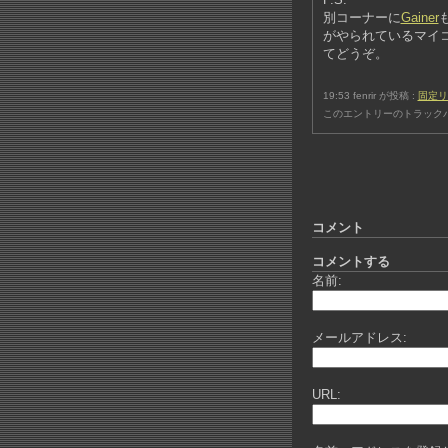
別コーナーに
Gainer
がやられているマイ
てどうぞ。
19:53 fenrir が投稿 :
固定リ
このエントリーのトラックバ
コメント
コメントする
名前:
メールアドレス:
URL: