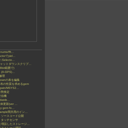
とnumo/fft…
ctorでyiel…
::Selecto…
2 シャットダウンスクリプ…
bit範囲で)
S (A-GPS)…
の修理
kdownの表を編集
分布の性質を求めるgem
gwin/MSYS2…
S姿勢推定
受信機
distrib…
y本体更新(ver …
by gem fo…
xample間共用のイン…
: ソースコード公開
 タッチセンサ
ketに増設したストレージ…
etにストレージ増設