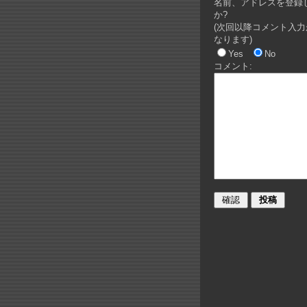
名前、アドレスを登録
か?
(次回以降コメント入力
なります)
Yes
No
コメント: