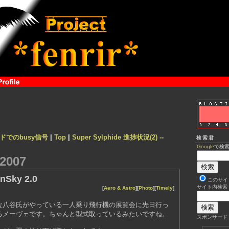
ードでのbusy信号
|
Top
|
Super Sylphide 進捗状況(2) --
検索君
Google
で検
2007
nSky 2.0
このサイ
サイト内検索
[
Aero & Astro
][
Photo
][
Timely
]
な八谷氏がやっている一人乗り飛行機の展覧会に先日行っ
るメーヴェです。ちゃんと型式取っているみたいですね。
スポンサード