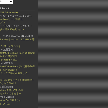
kback
 3domain.hk…
ちのPCでまだまだがんばる日記
ain.hkがサービス休止
ンプレ
ラモとRCマイクロヘリが好き！
igy9x 国内でも使いたい
(PukiWiki/TrackBack 0.3)
B Keilからsdccへ、EZUSB.lib等
カメラ]猫カメラつづき
ded 脇見運転
240MD breakout (i2cで画像取得
ル) 動作確認完了
メラ]mbed + 猫…
ded 脇見運転
240MD breakout (i2cで画像取得
ル) 動作確認完了
イナミックで動く画像リサイ…
bleTypeのプラグイン作成(邦訳)
ではなくBlackfi…
n空挺団::Blog
rduinoを使わないわけ
ぐれメタルできたよー
dying English
itter Bot作りました
っていない