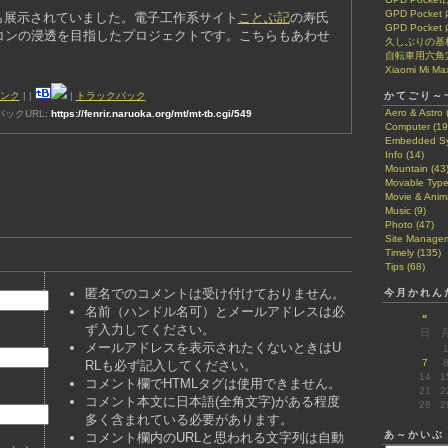
GPD Pock
も展示されていました。電子工作系サイト
ことぶ記
の寿氏
GPD Pocke
コンの浸透を目指したプロジェクトです。こちらもあわせ
久しぶりの基
自転車用六角
Xiaomi Mi Ma
ンク
|
|
|
トラックバック
かてごり～
Aero & Astro 
ックURL:
https://fenrir.naruoka.org/mt/mt-tb.cgi/549
Computer (19
Embedded Sy
Info (14)
Mountain (43
Movable Type
Movie & Anima
Music (9)
Photo (47)
Site Managem
Timely (135)
Tips (68)
匿名でのコメントは受け付けておりません。
今月かれん
名前（ハンドル名可）とメールアドレスは必
«
ず入力してください。
日
メールアドレスを表示されたくないときはU
7
RLも必ず記入してください。
14
1
コメント欄でHTMLタグは使用できません。
21
2
コメント本文に日本語(全角文字)がある程度
28
2
多く含まれている必要があります。
あ～かいぶ
コメント欄内のURLと思われる文字列は自動