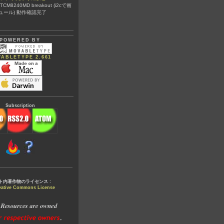
@ TCM8240MD breakout (i2cで画
ュール) 動作確認完了
POWERED BY
ABLETYPE 2.661
Subscription
ト内著作物のライセンス :