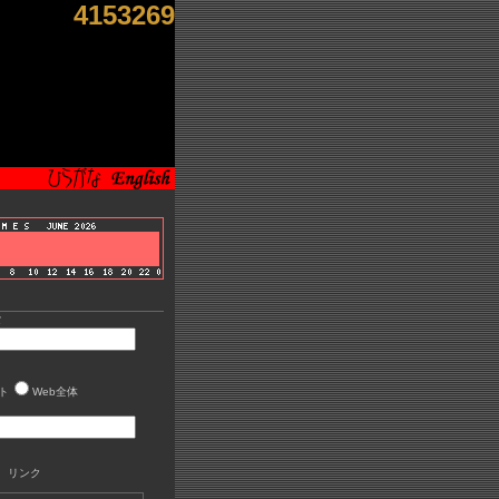
4153269
索
ト
Web全体
 リンク