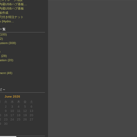
et 内蔵USBハブ基板…
t 内蔵USBハブ基板
板作成
穴付き特注ナット
x (Hydro…
一覧
(100)
2)
stem (308)
)
 (28)
tion (20)
ent (46)
だ～
June 2026
月
火
水
木
金
土
1
2
3
4
5
6
8
9
10
11
12
13
5
16
17
18
19
20
2
23
24
25
26
27
9
30