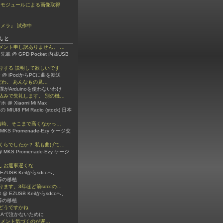
ラモジュールによる画像取得
メラ』 試作中
んと
メント申し訳ありません。 …
先輩 @ GPD Pocket 内蔵USB
りする 説明して欲しいです
 @ iPodからPCに曲を転送
嫌いだわ。 あんなもの見…
 @ 僕がArduinoを使わないわけ
込みで失礼します。 別の機…
 @ Xiaomi Mi Max
 の MIUI8 FM Radio (stock) 日本
か当時、そこまで高くなかっ…
 @ MKS Promenade-Ezy ケージ交
くらでしたか？ 私も曲げて…
 MKS Promenade-Ezy ケージ
3さん お返事遅くな…
 @ EZUSB Keilからsdccへ、
ib等の移植
ます。3年ほど前sdccの…
er3 @ EZUSB Keilからsdccへ、
ib等の移植
どうですかね
 VBAで泣かないために
ん コメント気づくのが遅…