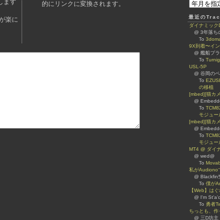
します
的にリンクに変換されます。
最近のTrac
が楽に
ダイナミックDNS
@ 3年落
To
3dom
9X到着〜イ
@ 艦船プ
To
Turn
USL-5P
@ 谷岡のページ 
To
EZUS
の移植
[mbed][猫
@ Embed
To
TCM8
モジュー
[mbed][猫カ
@ Embed
To
TCM8
モジュー
MT4 @ ダ
@ wed@
To
Mova
私がAudiono
@ Blackfi
To
僕がA
【Web】は
@ I'm St'a'
To
勇者Tw
ちっとも、作
@ 三D坊主