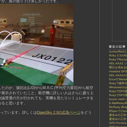
すが、翼の捻り下げ美しかったです。
最近の記事
numru/fftw3
Ruby 3.5のRa
RubyでRactor
HDL-AAX
曜日を求める(8
Assisted GP
HDL-AAX2
ExcelでMar
Rubyで確率
のが、揚抗比(L/D)やらM.A.C.(平均空力翼弦)やら航空
Windowsのcy
RubyでGP
が展示されていたこと。航空機に詳しい人はさらに盛り上
RubyでGPS
勿論普通の方が行かれても、実機を見たりシミュレータを
boost::math::
めると思います。
E-MailRela
RinRuby (Ru
RSpecでのe
やっています。詳しくは
OpenSky 2.0の広告ページ
をどう
夏休みの工作
夏休みの工作:
GPD Poc
GPD Pock