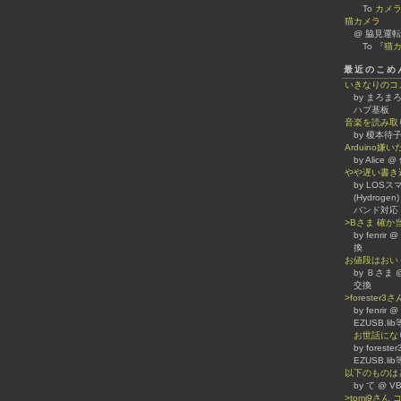
To
カメ
猫カメラ
@ 脇見運転
To
『猫カ
最近のこめ
いきなりのコ
by まろまろ
ハブ基板
音楽を読み取
by 榎本待子
Arduino
by Alice
やや遅い書き
by LOSスマホ
(Hydrogen)
バンド対応
>Bさま 確
by fenrir
換
お値段はおい
by Ｂさま @
交換
>forester
by fenrir
EZUSB.l
お世話になり
by forest
EZUSB.l
以下のものは
by て @
>tomi9さ