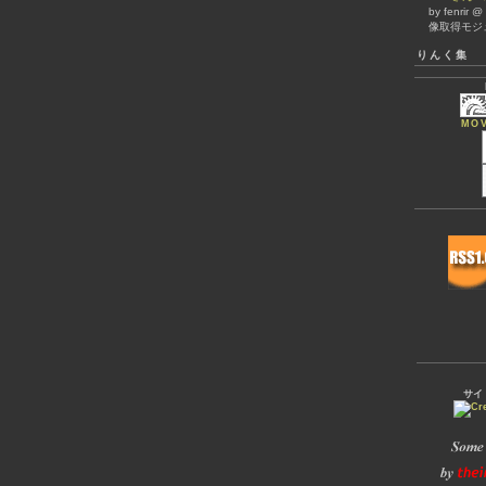
by fenrir 
像取得モジ
りんく集
MOV
サイ