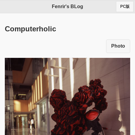
Fenrir's BLog
PC版
Computerholic
Photo