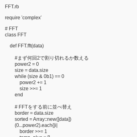
FFT.rb
require 'complex'
# FFT
class FFT
def FFT.fft(data)
#まず何回2で割り切れるか数える
power2 = 0
size = data.size
while (size & 0b1) == 0
power2 += 1
size >>= 1
end
# FFTをする前に並べ替え
border = data.size
sorted = Array::new([data])
(0...power2).each{|i|
border >>= 1