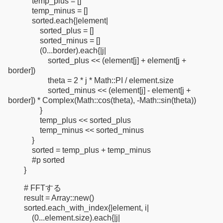
temp_plus = []
temp_minus = []
sorted.each{|element|
sorted_plus = []
sorted_minus = []
(0...border).each{|j|
sorted_plus << (element[j] + element[j +
border])
theta = 2 * j * Math::PI / element.size
sorted_minus << (element[j] - element[j +
border]) * Complex(Math::cos(theta), -Math::sin(theta))
}
temp_plus << sorted_plus
temp_minus << sorted_minus
}
sorted = temp_plus + temp_minus
#p sorted
}
# FFTする
result = Array::new()
sorted.each_with_index{|element, i|
(0...element.size).each{|j|