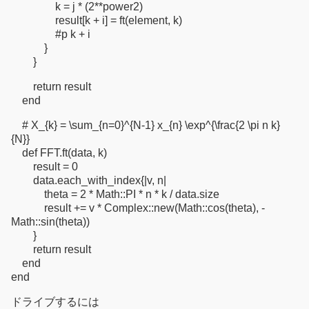
k = j * (2**power2)
result[k + i] = ft(element, k)
#p k + i
}
}
return result
end
# X_{k} = \sum_{n=0}^{N-1} x_{n} \exp^{\frac{2 \pi n k}
{N}}
def FFT.ft(data, k)
result = 0
data.each_with_index{|v, n|
theta = 2 * Math::PI * n * k / data.size
result += v * Complex::new(Math::cos(theta), -
Math::sin(theta))
}
return result
end
end
ドライブするには