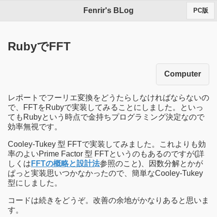
Fenrir's BLog
PC版
RubyでFFT
Computer
レポートでフーリエ変換をどうたらしなければならないの
で、FFTをRubyで実装してみることにしました。といっ
てもRubyという時点で金持ちプログラミング決定なので
効率無視です。
Cooley-Tukey 型 FFTで実装してみました。これよりも効
率のよいPrime Factor 型 FFTというのもあるのですが(詳
しくは
FFTの概略と設計法
参照のこと)、因数分解とかが
ぱっと実装思いつかなかったので、簡単なCooley-Tukey
型にしました。
コードは続きをどうぞ。改善の余地がかなりあると思いま
す。