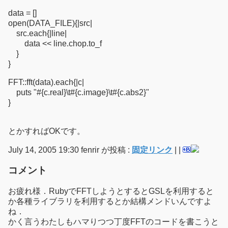
data = []
open(DATA_FILE){|src|
src.each{|line|
data << line.chop.to_f
}
}
FFT::fft(data).each{|c|
puts "#{c.real}\t#{c.image}\t#{c.abs2}"
}
とかすればOKです。
July 14, 2005 19:30 fenrir が投稿 :
固定リンク
|
|
コメント
お疲れ様．RubyでFFTしようとするとGSLを利用すると
か各種ライブラリを利用するとか結構メンドいんですよ
ね．
かく言うわたしもハマりつつ丁度FFTのコードを書こうと