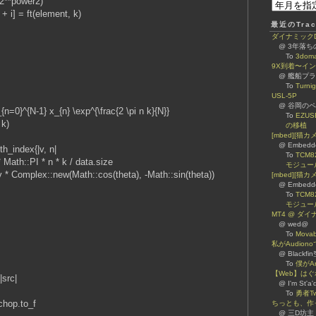
power2)
= ft(element, k)
最近のTrac
ダイナミックDNS
@ 3年落
To
3dom
9X到着〜イ
@ 艦船プ
To
Turn
USL-5P
@ 谷岡のページ 
0}^{N-1} x_{n} \exp^{\frac{2 \pi n k}{N}}
To
EZUS
k)
の移植
[mbed][猫
@ Embed
index{|v, n|
To
TCM8
::PI * n * k / data.size
モジュー
mplex::new(Math::cos(theta), -Math::sin(theta))
[mbed][猫カ
@ Embed
To
TCM8
モジュー
MT4 @ ダ
@ wed@
To
Mova
私がAudiono
@ Blackfi
To
僕がA
【Web】は
src|
@ I'm St'a'
To
勇者Tw
op.to_f
ちっとも、作
@ 三D坊主