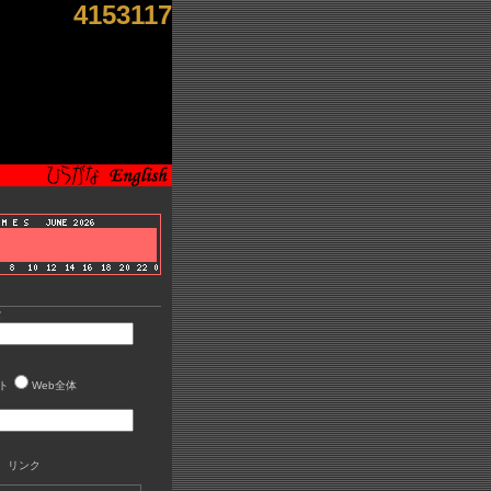
4153117
索
ト
Web全体
 リンク