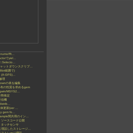
とnumo/fft…
ctorでyiel…
::Selecto…
2 シャットダウンスクリプ…
bit範囲で)
S (A-GPS)…
の修理
kdownの表を編集
分布の性質を求めるgem
gwin/MSYS2…
S姿勢推定
受信機
distrib…
y本体更新(ver …
by gem fo…
xample間共用のイン…
: ソースコード公開
 タッチセンサ
ketに増設したストレージ…
etにストレージ増設