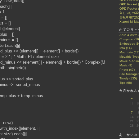
:new([data])
GPD Pock
ch{|i|
GPD Pocke
 1
久しぶりの基
 []
自転車用六角
Xiaomi Mi Ma
= []
element|
かてごり～
 = []
Aero & Astro 
s = []
Computer (19
Embedded Sy
each{|j|
Info (14)
 (element[j] + element[j + border])
Mountain (43
* Math::PI / element.size
Movable Type
Movie & Anima
 (element[j] - element[j + border]) * Complex(M
Music (9)
ath::sin(theta))
Photo (47)
Site Managem
 sorted_plus
Timely (135)
Tips (68)
<< sorted_minus
今月かれん
_plus + temp_minus
«
日
7
14
1
21
2
:new()
28
2
_index{|element, i|
ze).each{|j|
あ～かいぶ