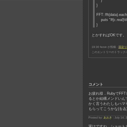
}
}
FFT::fft(data).each
puts "#{c.real}\t#
}
とかすればOKです。
19:30 fenrir が投稿 :
固定リ
このエントリーのトラックバ
コメント
お疲れ様．RubyでF
るとか結構メンドいん
かく言うわたしもハマ
もらってこうかな(をゐ
Posted by:
あおき
: July 14,
実はですね、ショート