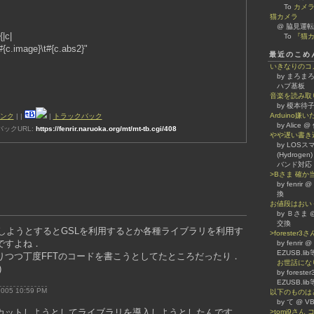
To
カメ
猫カメラ
@ 脇見運転
{|c|
To
『猫カ
{c.image}\t#{c.abs2}"
最近のこめ
いきなりのコ
by まろまろ
ハブ基板
音楽を読み取
by 榎本待子
Arduino
ンク
|
|
|
トラックバック
by Alice
ックURL:
https://fenrir.naruoka.org/mt/mt-tb.cgi/408
やや遅い書き
by LOSスマホ
(Hydrogen)
バンド対応
>Bさま 確
by fenrir
換
お値段はおい
by Ｂさま @
交換
FTしようとするとGSLを利用するとか各種ライブラリを利用す
>forester
ですよね．
by fenrir
EZUSB.l
りつつ丁度FFTのコードを書こうとしてたところだったり．
お世話になり
)
by forest
EZUSB.l
 2005 10:59 PM
以下のものは
by て @
カットしようとしてライブラリを導入しようとしたんです
>tomi9さ