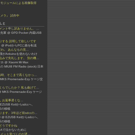
ラモジュールによる画像取得
メラ』 試作中
んと
メント申し訳ありません。 …
先輩 @ GPD Pocket 内蔵USB
りする 説明して欲しいです
 @ iPodからPCに曲を転送
嫌いだわ。 あんなもの見…
 @ 僕がArduinoを使わないわけ
込みで失礼します。 別の機…
 @ Xiaomi Mi Max
 の MIUI8 FM Radio (stock) 日本
か当時、そこまで高くなかっ…
 @ MKS Promenade-Ezy ケージ交
くらでしたか？ 私も曲げて…
 MKS Promenade-Ezy ケージ
3さん お返事遅くな…
 @ EZUSB Keilからsdccへ、
ib等の移植
ます。3年ほど前sdccの…
er3 @ EZUSB Keilからsdccへ、
ib等の移植
どうですかね
 VBAで泣かないために
ん コメント気づくのが遅…