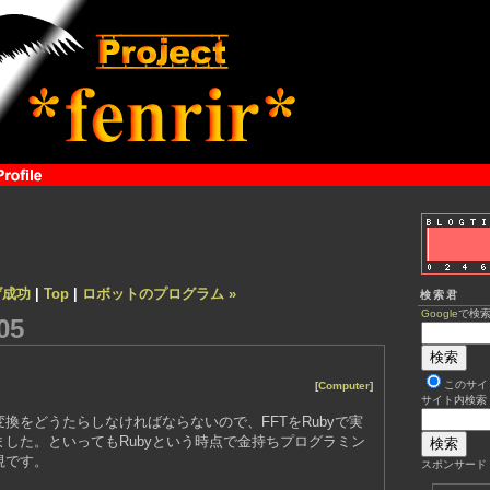
げ成功
|
Top
|
ロボットのプログラム »
検索君
Google
で検
05
このサイ
[
Computer
]
サイト内検索
換をどうたらしなければならないので、FFTをRubyで実
した。といってもRubyという時点で金持ちプログラミン
視です。
スポンサード