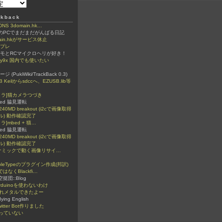
kback
 3domain.hk…
ちのPCでまだまだがんばる日記
ain.hkがサービス休止
ンプレ
ラモとRCマイクロヘリが好き！
igy9x 国内でも使いたい
(PukiWiki/TrackBack 0.3)
B Keilからsdccへ、EZUSB.lib等
カメラ]猫カメラつづき
ded 脇見運転
240MD breakout (i2cで画像取得
ル) 動作確認完了
メラ]mbed + 猫…
ded 脇見運転
240MD breakout (i2cで画像取得
ル) 動作確認完了
イナミックで動く画像リサイ…
bleTypeのプラグイン作成(邦訳)
ではなくBlackfi…
n空挺団::Blog
rduinoを使わないわけ
ぐれメタルできたよー
dying English
itter Bot作りました
っていない