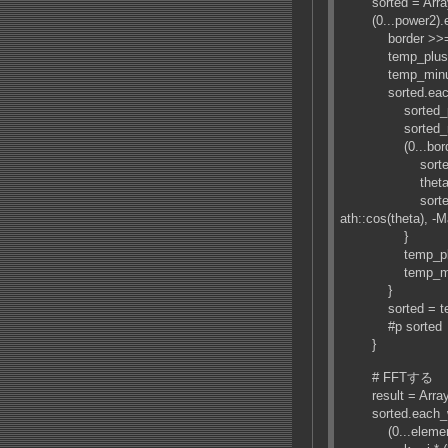
sorted = Array:
(0...power2).ea
border >>=
temp_plus =
temp_minus 
sorted.each{|
sorted_plus
sorted_minu
(0...border).
sorted_plus <<
theta = 2 * j 
sorted_minus <<
ath::cos(theta), -M
}
temp_plus <<
temp_minus 
}
sorted = temp
#p sorted
}
# FFTする
result = Array:
sorted.each_with
(0...element.si