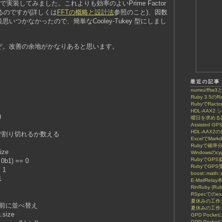
型 FFTで実装してみました。これよりも効率のよいPrime Factor
あるのですが(詳しくは
FFTの概略と設計法
参照のこと)、因数
いつかなかったので、簡単なCooley-Tukey 型にしまし
ぞ。改善の余地がかなりあると思います。
最近の記事
numru/fftw3
Ruby 3.5のRa
RubyでRactor
HDL-AAX
)
曜日を求める(8
Assisted GP
HDL-AAX2
割り切れるか数える
ExcelでMar
Rubyで確率
ize
Windowsのcy
RubyでGP
b1) == 0
RubyでGPS
 1
boost::math::
1
E-MailRela
RinRuby (Ru
RSpecでのe
夏休みの工作
前に並べ替え
夏休みの工作:
size
GPD Poc
GPD Pock