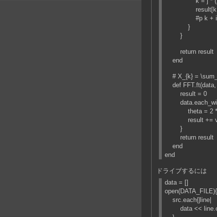
k = j * (2**
result[k + i] 
#p k + i
}
}
return result
end
# X_{k} = \sum_{n=
def FFT.ft(data, 
result = 0
data.each_with_
theta = 2 * Math
result += v * Co
}
return result
end
end
ドライブするには
data = []
open(DATA_FILE){|
src.each{|line|
data << line.ch