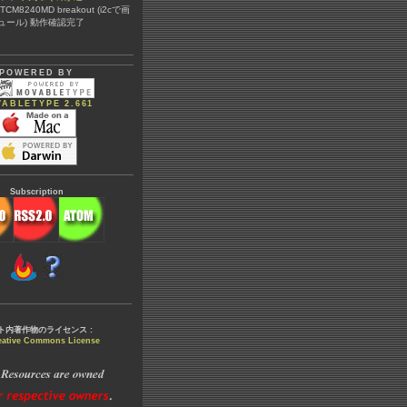
@ TCM8240MD breakout (i2cで画
ュール) 動作確認完了
POWERED BY
ABLETYPE 2.661
Subscription
ト内著作物のライセンス :