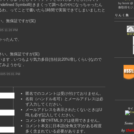
by fenrir 
defined Symbol吐きまくって調べるのやになっちゃったん
像取得モジ
るわ、ってことで書いたら1時間で実装できてしまいましたと
りんく集
。無保証ですが(笑)
005 11:20 PM
MOV
ゃったんで、
い。無保証ですが(笑)
ます．いつもより気力多目(当社比20%増しくらい)なので
てみようかな．
 2005 05:01 PM
匿名でのコメントは受け付けておりません。
名前（ハンドル名可）とメールアドレスは必
ず入力してください。
サイ
メールアドレスを表示されたくないときはU
RLも必ず記入してください。
コメント欄でHTMLタグは使用できません。
コメント本文に日本語(全角文字)がある程度
多く含まれている必要があります。