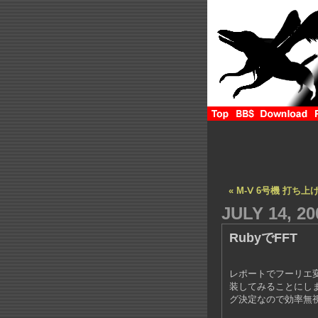
« M-Ⅴ 6号機 打ち上
JULY 14, 20
RubyでFFT
レポートでフーリエ変
装してみることにしま
グ決定なので効率無