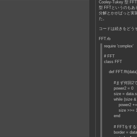
Cooley-Tukey 
型 FFTというのも
分解とかがぱっと実装思
た。
コードは続きをどう
FFT.rb
require 'complex'
# FFT
class FFT
def FFT.fft(data
#まず何回2で
power2 = 0
size = data.s
while (size & 0
power2 +=
size >>= 
end
# FFTをする
border = data.