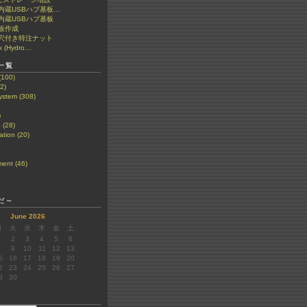
et 内蔵USBハブ基板…
t 内蔵USBハブ基板
板作成
穴付き特注ナット
x (Hydro…
一覧
(100)
2)
stem (308)
)
 (28)
tion (20)
ent (46)
だ～
June 2026
月
火
水
木
金
土
1
2
3
4
5
6
8
9
10
11
12
13
5
16
17
18
19
20
2
23
24
25
26
27
9
30