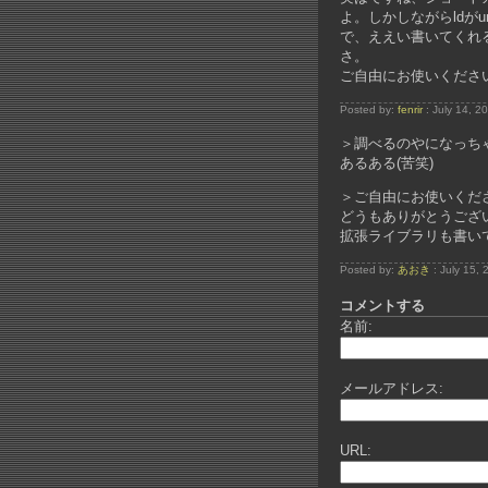
よ。しかしながらldがun
で、ええい書いてくれ
さ。
ご自由にお使いください
Posted by:
fenrir
: July 14, 2
＞調べるのやになっち
あるある(苦笑)
＞ご自由にお使いくださ
どうもありがとうござい
拡張ライブラリも書い
Posted by:
あおき
: July 15,
コメントする
名前:
メールアドレス:
URL: