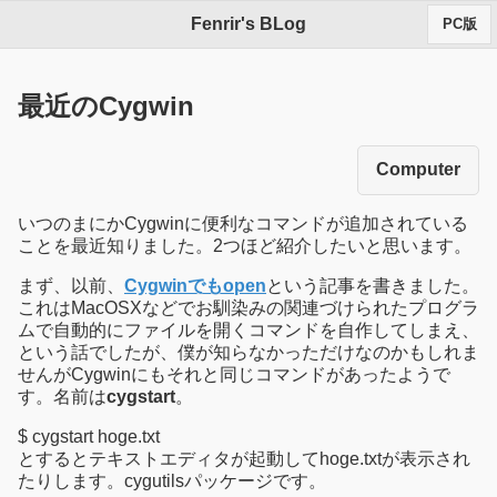
Fenrir's BLog
PC版
最近のCygwin
Computer
いつのまにかCygwinに便利なコマンドが追加されている
ことを最近知りました。2つほど紹介したいと思います。
まず、以前、
Cygwinでもopen
という記事を書きました。
これはMacOSXなどでお馴染みの関連づけられたプログラ
ムで自動的にファイルを開くコマンドを自作してしまえ、
という話でしたが、僕が知らなかっただけなのかもしれま
せんがCygwinにもそれと同じコマンドがあったようで
す。名前は
cygstart
。
$ cygstart hoge.txt
とするとテキストエディタが起動してhoge.txtが表示され
たりします。cygutilsパッケージです。