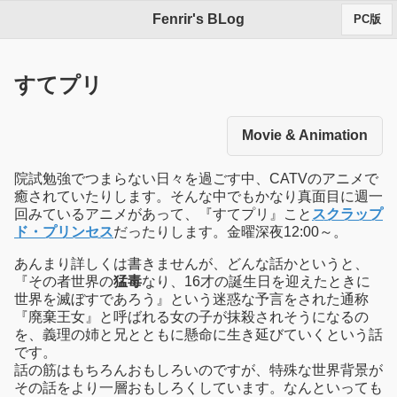
Fenrir's BLog
PC版
すてプリ
Movie & Animation
院試勉強でつまらない日々を過ごす中、CATVのアニメで
癒されていたりします。そんな中でもかなり真面目に週一
回みているアニメがあって、『すてプリ』こと
スクラップ
ド・プリンセス
だったりします。金曜深夜12:00～。
あんまり詳しくは書きませんが、どんな話かというと、
『その者世界の
猛毒
なり、16才の誕生日を迎えたときに
世界を滅ぼすであろう』という迷惑な予言をされた通称
『廃棄王女』と呼ばれる女の子が抹殺されそうになるの
を、義理の姉と兄とともに懸命に生き延びていくという話
です。
話の筋はもちろんおもしろいのですが、特殊な世界背景が
その話をより一層おもしろくしています。なんといっても