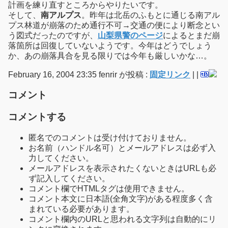
計画を練り直すところからやりたいです。
そして、
南アルプス
。昨年は北岳のふもとに通じる南アル
プス林道が崩落のため通行不可→交通の便により断念とい
う図式だったのですが、
山梨県警のページ
によるとまだ崩
落箇所は回復していないようです。今年はどうでしょう
か、あの崩落具合を見る限りでは今年も厳しいかな…。
February 16, 2004 23:35 fenrir が投稿 :
固定リンク
|
|
コメント
コメントする
匿名でのコメントは受け付けておりません。
お名前（ハンドル名可）とメールアドレスは必ず入
力してください。
メールアドレスを表示されたくないときはURLも必
ず記入してください。
コメント欄でHTMLタグは使用できません。
コメント本文に日本語(全角文字)がある程度多く含
まれている必要があります。
コメント欄内のURLと思われる文字列は自動的にリ