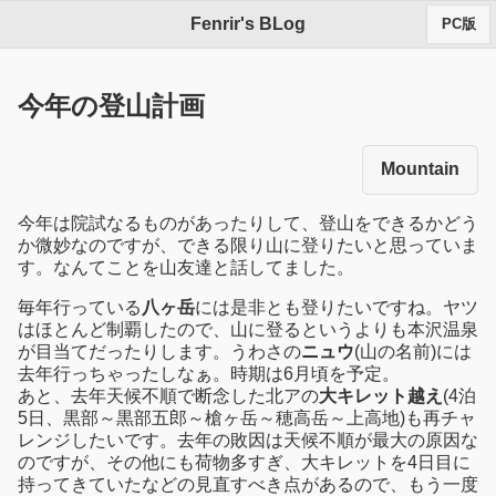
Fenrir's BLog
PC版
今年の登山計画
Mountain
今年は院試なるものがあったりして、登山をできるかどう
か微妙なのですが、できる限り山に登りたいと思っていま
す。なんてことを山友達と話してました。
毎年行っている
八ヶ岳
には是非とも登りたいですね。ヤツ
はほとんど制覇したので、山に登るというよりも本沢温泉
が目当てだったりします。うわさの
ニュウ
(山の名前)には
去年行っちゃったしなぁ。時期は6月頃を予定。
あと、去年天候不順で断念した北アの
大キレット越え
(4泊
5日、黒部～黒部五郎～槍ヶ岳～穂高岳～上高地)も再チャ
レンジしたいです。去年の敗因は天候不順が最大の原因な
のですが、その他にも荷物多すぎ、大キレットを4日目に
持ってきていたなどの見直すべき点があるので、もう一度