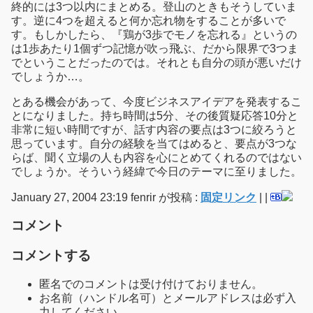
終的には3つ以内にまとめる。登山のときもそうしていま
す。逆に4つを超えると何か忘れ物をすることが多いで
す。もしかしたら、『鶏が3歩でモノを忘れる』というの
は1歩あたり1個ずつ記憶が吹っ飛ぶ、だから限界で3つま
でということだったのでは。それとも自分の頭が悪いだけ
でしょうか…。
とある機会があって、今度ビジネスアイデアを発表するこ
とになりました。持ち時間は5分、その後質疑応答10分と
非常に短い時間ですが、話す内容の要点は3つに絞ろうと
思っています。自分の経験を当てはめると、要点が3つな
らば、聞く立場の人も内容を心にとめてくれるのではない
でしょうか。そういう経緯で今日のテーマに至りました。
January 27, 2004 23:19 fenrir が投稿 :
固定リンク
|
|
コメント
コメントする
匿名でのコメントは受け付けておりません。
お名前（ハンドル名可）とメールアドレスは必ず入
力してください。