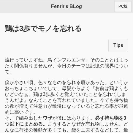
Fenrir's BLog
PC版
鶏は3歩でモノを忘れる
Tips
流行っていますね、鳥インフルエンザ。そのこととはまっ
たく関係有りませんが、今日のテーマは記憶の限界につい
て。
僕が小さい頃、色々なものを忘れる癖があった、というか
おっちょこちょいでして、母親からよく『お前は鶏よりも
ひどいなぁ、鶏は3歩歩くと覚えていたことを忘れてしま
うんだよ』なんてことを言われていました。今でも持ち物
の数が増えて注意力が散漫になっていると忘れる率が飛躍
的に高いです。
そこで編み出した
ワザ
が僕にはあります。
必ず持ち物を3
つ以下にまとめる。
こうするとなぜか忘れ物しません。ど
んなに荷物の種類が多くても、袋を工夫するなどして、最